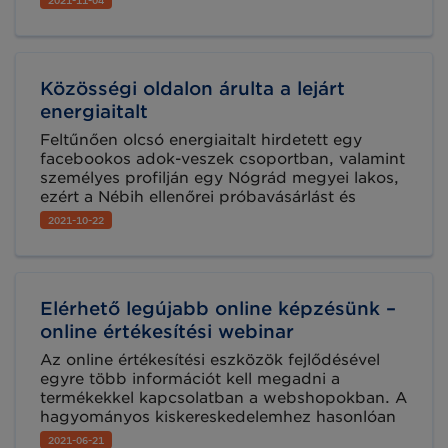
mutatjuk be a GS1 Magyarország által
megrendezésre kerülő 2. Digitális kihívások,
digitális válaszok online konferencia
keretében, különböző iparágakban. Tartson
Közösségi oldalon árulta a lejárt
velünk 2021. november 24-én, szerdán 9:00-
17:00 óra között! Az eseményre már lehet
energiaitalt
regisztrálni.
Feltűnően olcsó energiaitalt hirdetett egy
facebookos adok-veszek csoportban, valamint
személyes profilján egy Nógrád megyei lakos,
ezért a Nébih ellenőrei próbavásárlást és
hatósági ellenőrzést végeztek. Az online
2021-10-22
kereskedelemben sokszor jelennek meg
hamisítók vagy csalók. A GS1 szabványok az
online kereskedelem világában is évek óta
segítik a gyártókat és kereskedőket a
Elérhető legújabb online képzésünk –
márkavédelemben. A hiteles GS1 szabványos
termékazonosítással ellátott termékeket a
online értékesítési webinar
fogyasztók is nagyobb bizalommal választják.
Az online értékesítési eszközök fejlődésével
egyre több információt kell megadni a
termékekkel kapcsolatban a webshopokban. A
hagyományos kiskereskedelemhez hasonlóan
az értékesíthető termékek leírása rendkívül
2021-06-21