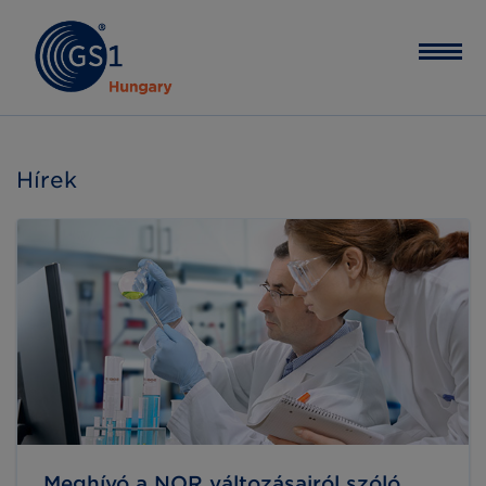
Hírek
Meghívó a NOR változásairól szóló