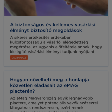
A biztonságos és kellemes vásárlási
élményt biztosító megoldások
A sikeres értékesítés érdekében
kulcsfontosságú a vásárlói elégedettség
megértése, ez ugyanis előfeltétele annak, hogy
kielégítő vásárlási élményt tudjunk nyújtani
ügyfeleinknek. Ha rendelkezünk ezekkel az
2023-06-12
információkkal, ha naprakész visszajelzéseink
vannak a platformunkkal kapcsolatban,
lehetőségünk van rá, hogy olyan
módosításokat hajtsunk végre, amelyekkel
Hogyan növelheti meg a honlapja
kiiktathatjuk ezeket a hiányosságokat és olyan
vásárlói élményt nyújthatunk, amivel
közvetlen eladásait az eMAG
elérhetjük, hogy a vásárlók visszatérjenek az
piacterén?
oldalra. Erről szól partnerünk, az easySales
Az eMag Magyarország egyik legnagyobb
cikke.
piactere, amelyet potenciális vevők százezrei
látogatnak rendszeresen, ezért remek