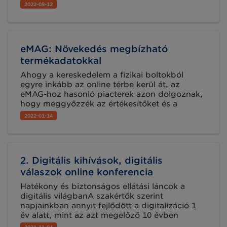
gyűjtötte össze a kezdő és haladó online
2022-08-12
értékesítőknek.
eMAG: Növekedés megbízható
termékadatokkal
Ahogy a kereskedelem a fizikai boltokból
egyre inkább az online térbe kerül át, az
eMAG-hoz hasonló piacterek azon dolgoznak,
hogy meggyőzzék az értékesítőket és a
márkatulajdonosokat a megfelelő és hiánytalan
2022-01-14
termékinformáció fontosságáról. A GS1
szervezet több megoldással is segíti mind az
online kereskedelmet, mind a digitális
adatminőség javítását.
2. Digitális kihívások, digitális
válaszok online konferencia
Hatékony és biztonságos ellátási láncok a
digitális világbanA szakértők szerint
napjainkban annyit fejlődött a digitalizáció 1
év alatt, mint az azt megelőző 10 évben
együttesen. A digitalizáció jelenlegi és új útjait
2021-11-04