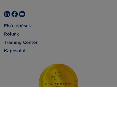
Első lépések
Rólunk
Training Center
Kapcsolat