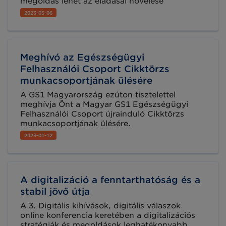
megoldás lehet az eladásai növelése
szempontjából, ha megjelenik ezen a
2023-05-06
platformon. Ennek több előnye is van,
elsősorban az, hogy a rendszeres vevői
statisztikák, visszajelzések alapján
folyamatosan tudja alakítani marketing
Meghívó az Egészségügyi
stratégiáját. Az eladási eredmények, a
bevételek jelentősen növelhetők a downsell
Felhasználói Csoport Cikktörzs
alkalmazásával. Hogy pontosan mit is rejt ez a
munkacsoportjának ülésére
fogalom és hogyan lehet belőle profitálni,
A GS1 Magyarország ezúton tisztelettel
kiderül cikkünkből.
meghívja Önt a Magyar GS1 Egészségügyi
Felhasználói Csoport újrainduló Cikktörzs
munkacsoportjának ülésére.
2023-01-12
A digitalizáció a fenntarthatóság és a
stabil jövő útja
A 3. Digitális kihívások, digitális válaszok
online konferencia keretében a digitalizációs
stratégiák és megoldások leghatékonyabb