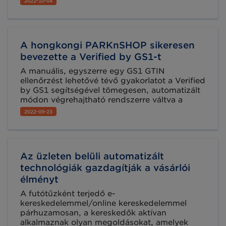
2022-10-04
minden szereplőjének hasznos ötleteket adva
a fejlődéshez.
A hongkongi PARKnSHOP sikeresen
bevezette a Verified by GS1-t
A manuális, egyszerre egy GS1 GTIN
ellenőrzést lehetővé tévő gyakorlatot a Verified
by GS1 segítségével tömegesen, automatizált
módon végrehajtható rendszerre váltva a
PARKnSHOP a termékek belistázásával töltött
2022-09-23
időt jelentősen csökkentette.
Az üzleten belüli automatizált
technológiák gazdagítják a vásárlói
élményt
A futótűzként terjedő e-
kereskedelemmel/online kereskedelemmel
párhuzamosan, a kereskedők aktívan
alkalmaznak olyan megoldásokat, amelyek