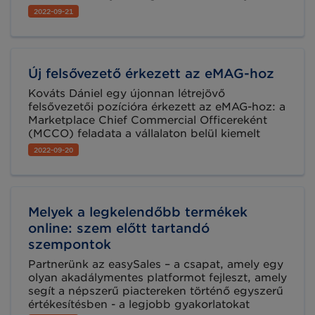
növelik a fizikai boltokban a vásárlók vásárlási
2022-09-21
élményét és a márkákhoz kötik őket. Az
Ayden-KPMG 2022-es kereskedelmi jelentése
szerint a vásárlók 55 százaléka előnyben
részesíti azokat a kereskedőket, amelyek
Új felsővezető érkezett az eMAG-hoz
technológiailag fejlettebb személyes élményt
kínálnak az üzletükben, p.: virtuális
Kováts Dániel egy újonnan létrejövő
bemutatótermeket, okostükröket, önkiszolgáló
felsővezetői pozícióra érkezett az eMAG-hoz: a
kioszkokat.
Marketplace Chief Commercial Officereként
(MCCO) feladata a vállalaton belül kiemelt
fókuszterületnek számító Marketplace vagy
2022-09-20
piactér üzletág további stratégiai szinten való
bővítése, megerősítése. Jelenleg több mint
7800 kereskedő termékei érhetők el az
eMAG.hu piacterén, a vállalat pedig a
Melyek a legkelendőbb termékek
partnerek bevonásában látja növekedésének
fő motorját.
online: szem előtt tartandó
szempontok
Partnerünk az easySales – a csapat, amely egy
olyan akadálymentes platformot fejleszt, amely
segít a népszerű piactereken történő egyszerű
értékesítésben - a legjobb gyakorlatokat