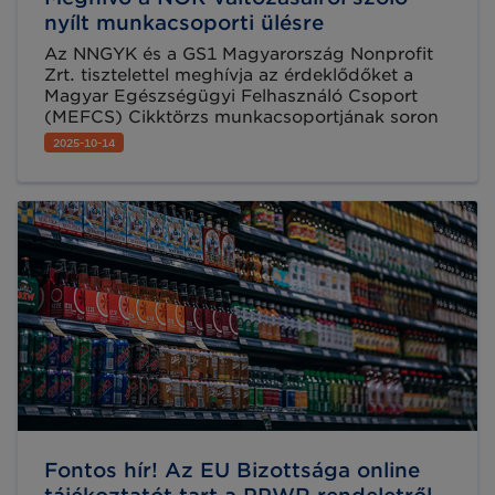
nyílt munkacsoporti ülésre
Az NNGYK és a GS1 Magyarország Nonprofit
Zrt. tisztelettel meghívja az érdeklődőket a
Magyar Egészségügyi Felhasználó Csoport
(MEFCS) Cikktörzs munkacsoportjának soron
következő nyílt online ülésére.
2025-10-14
Fontos hír! Az EU Bizottsága online