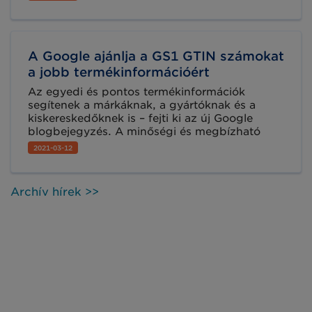
fontos a fogyasztó vásárlói döntéséhez. A
képzés során megismerheti, hogy a
szabványos termékazonosító szám miként
segíti termékei elektronikus piactereken
A Google ajánlja a GS1 GTIN számokat
történő értékesítését.
a jobb termékinformációért
Az egyedi és pontos termékinformációk
segítenek a márkáknak, a gyártóknak és a
kiskereskedőknek is – fejti ki az új Google
blogbejegyzés. A minőségi és megbízható
termékadatok elengedhetetlenek a termékek
2021-03-12
online vagy offline azonosításához.
Archív hírek >>