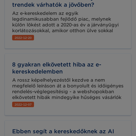
trendek várhatók a jövőben?
Az e-kereskedelem az egyik
legdinamikusabban fejlődő piac, melynek
külön lökést adott a 2020-as év a járványügyi
korlátozásokkal, amikor otthon ülve sokkal
többen próbálták ki az internetes vásárlást,
2022-12-20
mint egyébként. Jelenleg a covidot követő
második teljes üzleti évnek érünk a végére,
ezért érdekes és hasznos lehet áttekinteni, mit
mutatnak a számok, statisztikai adatok az e-
8 gyakran elkövetett hiba az e-
kereskedéssel kapcsolatban, egyben
áttekintjük azt is, milyen trendekre érdemes
kereskedelemben
felkészülni a jövő vonatkozásában.
A rossz képelhelyezéstől kezdve a nem
megfelelő leíráson át a bonyolult és időigényes
rendelés-véglegesítésig - a webshopokban
elkövetett hibák mindegyike hűséges vásárlók
elvesztését és felesleges plusz költségeket
2022-12-07
eredményezhet. Hogyan kerülheti el ezeket?
Partnerünk az easySales csapata az alábbiakat
javasolja.
Ebben segít a kereskedőknek az AI