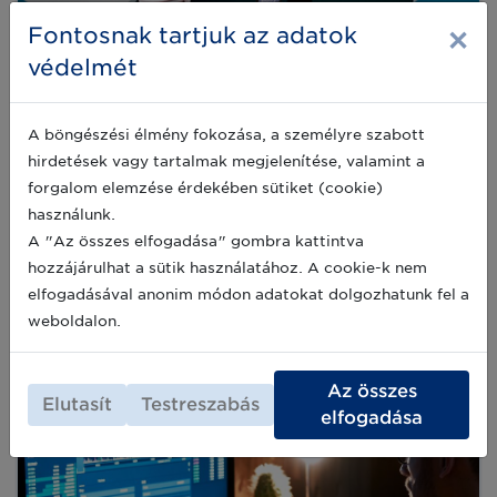
×
Fontosnak tartjuk az adatok
védelmét
eCommerce talks Bukarestben az
easySales szervezésében
A böngészési élmény fokozása, a személyre szabott
Szolgáltató partnerünk, az easySales évente
hirdetések vagy tartalmak megjelenítése, valamint a
megrendezésre kerülő eCommerce talks
napjára az idén szeptember 27-én kerül sor,
forgalom elemzése érdekében sütiket (cookie)
Bukarestben. Több mint 500 résztvevő várható
használunk.
az egynapos konferencián, melyet kiállítás és
2023-08-15
A "Az összes elfogadása" gombra kattintva
networking lehetőségek is kísérnek. A GS1
Magyarország partnerei számára az easySales
hozzájárulhat a sütik használatához. A cookie-k nem
egy kuponkódot ajánlott fel, mellyel a
elfogadásával anonim módon adatokat dolgozhatunk fel a
részvétel ingyenes!
weboldalon.
Az összes
Elutasít
Testreszabás
elfogadása