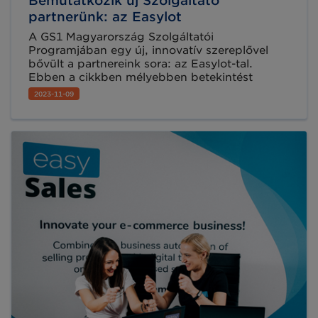
Bemutatkozik új Szolgáltató
partnerünk: az Easylot
A GS1 Magyarország Szolgáltatói
Programjában egy új, innovatív szereplővel
bővült a partnereink sora: az Easylot-tal.
Ebben a cikkben mélyebben betekintést
nyerhetnek az Easylot által kínált
2023-11-09
lehetőségekbe.