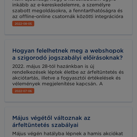
inkább az e-kereskedelemre, a személyre
szabott megoldásokra, a fenntarthatóságra és
az offline-online csatornák közötti integrációra
összpontosít. A kereskedők már jó ideje a
2022-08-05
digitálisan támogatott jövőben gondolkodnak,
mégis sokan nehezen alkalmazkodnak a
változások üteméhez, főleg mivel a
világjárvány a digitális jövőt több évvel
Hogyan felelhetnek meg a webshopok
előrehozta.
a szigorodó jogszabályi előírásoknak?
2022. május 28-tól hazánkban is új
rendelkezések léptek életbe az árfeltüntetés és
akciótartás, illetve a fogyasztói értékelések és
vélemények megjelenítése kapcsán. A
szabályozás a digitális szolgáltatásokra és
2022-07-06
digitális tartalmakra is kiterjed. Az új
rendelkezések jobban védik a vásárlókat a
tisztességtelen kereskedői gyakorlatoktól az
árazás és az értékelések vonatkozásában.
Május végétől változnak az
árfeltüntetés szabályai
Május végén hatályba lépnek a hamis akciókat