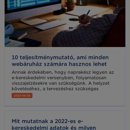
10 teljesítménymutató, ami minden
webáruház számára hasznos lehet
Annak érdekében, hogy naprakész legyen az
e-kereskedelmi versenyben, folyamatosan
visszajelzésekre van szükségünk. A helyzet
követéséhez, a tervezéshez szükséges
információkat pedig mérésekkel lehet
2023-04-04
biztosítani. Így tudhatjuk meg, hogy a
hirdetéseink hatékonyak-e, mennyit költünk új
ügyfelek megszerzésére, vagy éppen mekkora
a visszatérő vevők aránya. Az alábbiakban 10
Mit mutatnak a 2022-es e-
hatékony teljesítménymutatóval ismerkedhet
meg az easySales segítségével.
kereskedelmi adatok és milyen