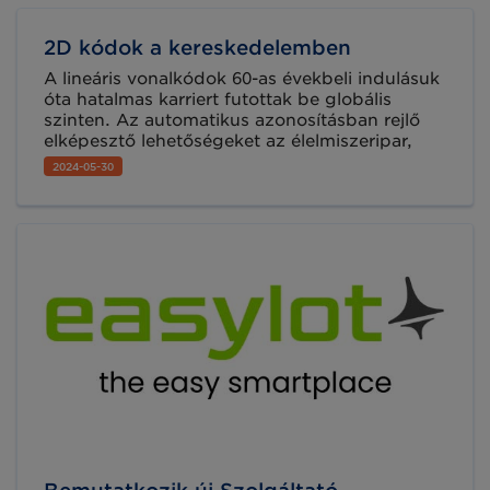
leolvasással segítik a gyorsabb,
biztonságosabb kereskedelmet.
2D kódok a kereskedelemben
A lineáris vonalkódok 60-as évekbeli indulásuk
óta hatalmas karriert futottak be globális
szinten. Az automatikus azonosításban rejlő
elképesztő lehetőségeket az élelmiszeripar,
valamint a kereskedelem, mint úttörő iparágak
2024-05-30
fedezték fel elsőként, majd az évtizedek során
több mint újabb 25 szektor kezdte alkalmazni
a GS1 hagyományos vonalkódjait. Most
azonban elérkezett a 2D kódok ideje!