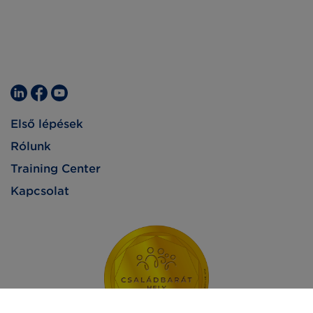
Első lépések
Rólunk
Training Center
Kapcsolat