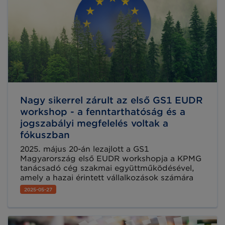
Nagy sikerrel zárult az első GS1 EUDR
workshop - a fenntarthatóság és a
jogszabályi megfelelés voltak a
fókuszban
2025. május 20-án lezajlott a GS1
Magyarország első EUDR workshopja a KPMG
tanácsadó cég szakmai együttműködésével,
amely a hazai érintett vállalkozások számára
nyújtott gyakorlati iránymutatást az Európai
2025-05-27
Unió Erdőirtási Rendelete (EUDR) kapcsán. A
rendezvényen 25 cég közel 40 résztvevője,
szakértők, jogászok és iparági szereplők