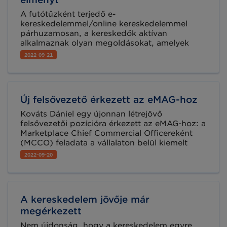
A futótűzként terjedő e-
kereskedelemmel/online kereskedelemmel
párhuzamosan, a kereskedők aktívan
alkalmaznak olyan megoldásokat, amelyek
növelik a fizikai boltokban a vásárlók vásárlási
2022-09-21
élményét és a márkákhoz kötik őket. Az
Ayden-KPMG 2022-es kereskedelmi jelentése
szerint a vásárlók 55 százaléka előnyben
részesíti azokat a kereskedőket, amelyek
Új felsővezető érkezett az eMAG-hoz
technológiailag fejlettebb személyes élményt
kínálnak az üzletükben, p.: virtuális
Kováts Dániel egy újonnan létrejövő
bemutatótermeket, okostükröket, önkiszolgáló
felsővezetői pozícióra érkezett az eMAG-hoz: a
kioszkokat.
Marketplace Chief Commercial Officereként
(MCCO) feladata a vállalaton belül kiemelt
fókuszterületnek számító Marketplace vagy
2022-09-20
piactér üzletág további stratégiai szinten való
bővítése, megerősítése. Jelenleg több mint
7800 kereskedő termékei érhetők el az
eMAG.hu piacterén, a vállalat pedig a
A kereskedelem jövője már
partnerek bevonásában látja növekedésének
fő motorját.
megérkezett
Nem újdonság, hogy a kereskedelem egyre