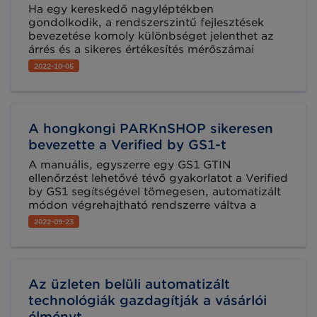
Ha egy kereskedő nagyléptékben
gondolkodik, a rendszerszintű fejlesztések
bevezetése komoly különbséget jelenthet az
árrés és a sikeres értékesítés mérőszámai
tekintetében. Ez azt is jelenti, hogy a
2022-10-05
növekedés számos probléma megoldását
fogja igényelni a rutinszerű működési
elemeknél és az újra és újra ismétlődő
folyamatoknál. A Levi’s és a Dick’s Sporting
A hongkongi PARKnSHOP sikeresen
Goods például mesterséges intelligenciát
alkalmaznak a kosárelhagyás kezelésére és a
bevezette a Verified by GS1-t
megrendelések teljesítésének javítására.
A manuális, egyszerre egy GS1 GTIN
ellenőrzést lehetővé tévő gyakorlatot a Verified
by GS1 segítségével tömegesen, automatizált
módon végrehajtható rendszerre váltva a
PARKnSHOP a termékek belistázásával töltött
2022-09-23
időt jelentősen csökkentette.
Az üzleten belüli automatizált
technológiák gazdagítják a vásárlói
élményt