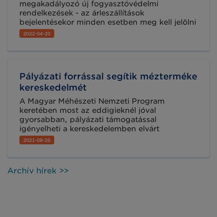
megakadályozó új fogyasztóvédelmi
rendelkezések - az árleszállítások
bejelentésekor minden esetben meg kell jelölni
a termékek korábbi árát, amely kizárólag az
2022-04-20
árcsökkentést megelőző legalább 30 napon
belüli legalacsonyabb ár lehet.
Pályázati forrással segítik mézterméke
kereskedelmét
A Magyar Méhészeti Nemzeti Program
keretében most az eddigieknél jóval
gyorsabban, pályázati támogatással
igényelheti a kereskedelemben elvárt
vonalkódokhoz szükséges GS1 szabvány
2021-08-25
licencet, amellyel együtt a vonalkódok
képzésére alkalmas megoldást is biztosít
Önnek a GS1 Magyarország.
Archív hírek >>