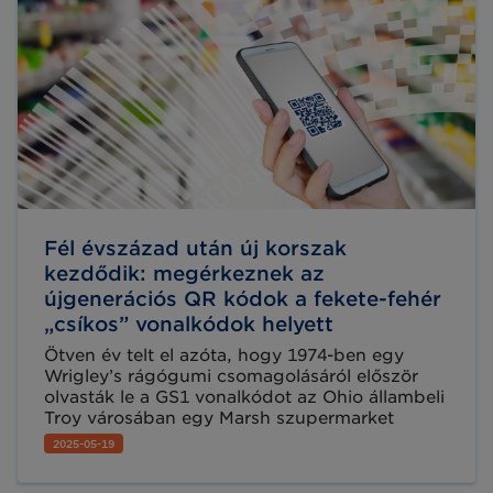
közösen elemezték, hogyan lehet megfelelni a
2025 végén hatályba lépő szigorú
előírásoknak.
Fél évszázad után új korszak
kezdődik: megérkeznek az
újgenerációs QR kódok a fekete-fehér
„csíkos” vonalkódok helyett
Ötven év telt el azóta, hogy 1974-ben egy
Wrigley’s rágógumi csomagolásáról először
olvasták le a GS1 vonalkódot az Ohio állambeli
Troy városában egy Marsh szupermarket
kasszájánál. Azóta a fekete-fehér csíkos
2025-05-19
jelképek meghódították a világot: ma már
több mint 25 iparágban, napi tízmilliárd