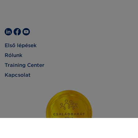
Első lépések
Rólunk
Training Center
Kapcsolat