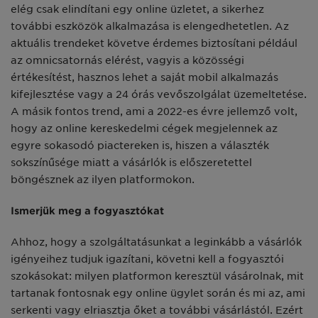
elég csak elindítani egy online üzletet, a sikerhez
további eszközök alkalmazása is elengedhetetlen. Az
aktuális trendeket követve érdemes biztosítani például
az omnicsatornás elérést, vagyis a közösségi
értékesítést, hasznos lehet a saját mobil alkalmazás
kifejlesztése vagy a 24 órás vevőszolgálat üzemeltetése.
A másik fontos trend, ami a 2022-es évre jellemző volt,
hogy az online kereskedelmi cégek megjelennek az
egyre sokasodó piactereken is, hiszen a választék
sokszínűsége miatt a vásárlók is előszeretettel
böngésznek az ilyen platformokon.
Ismerjük meg a fogyasztókat
Ahhoz, hogy a szolgáltatásunkat a leginkább a vásárlók
igényeihez tudjuk igazítani, követni kell a fogyasztói
szokásokat: milyen platformon keresztül vásárolnak, mit
tartanak fontosnak egy online ügylet során és mi az, ami
serkenti vagy elriasztja őket a további vásárlástól. Ezért