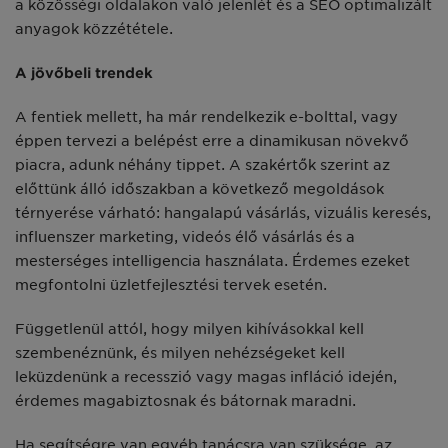
a közösségi oldalakon való jelenlét és a SEO optimalizált
anyagok közzététele.
A jövőbeli trendek
A fentiek mellett, ha már rendelkezik e-bolttal, vagy
éppen tervezi a belépést erre a dinamikusan növekvő
piacra, adunk néhány tippet. A szakértők szerint az
előttünk álló időszakban a következő megoldások
térnyerése várható: hangalapú vásárlás, vizuális keresés,
influenszer marketing, videós élő vásárlás és a
mesterséges intelligencia használata. Érdemes ezeket
megfontolni üzletfejlesztési tervek esetén.
Függetlenül attól, hogy milyen kihívásokkal kell
szembenéznünk, és milyen nehézségeket kell
leküzdenünk a recesszió vagy magas infláció idején,
érdemes magabiztosnak és bátornak maradni.
Ha segítségre van egyéb tanácsra van szüksége, az