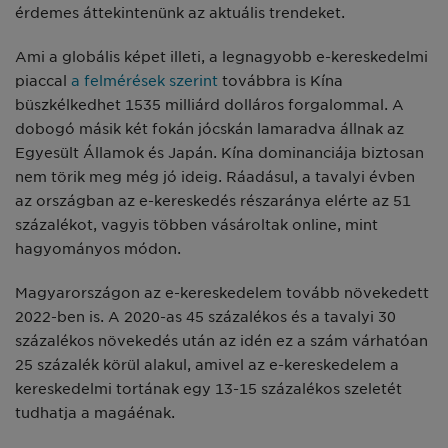
érdemes áttekintenünk az aktuális trendeket.
Ami a globális képet illeti, a legnagyobb e-kereskedelmi
piaccal
a felmérések szerint
továbbra is Kína
büszkélkedhet 1535 milliárd dolláros forgalommal. A
dobogó másik két fokán jócskán lamaradva állnak az
Egyesült Államok és Japán. Kína dominanciája biztosan
nem törik meg még jó ideig. Ráadásul, a tavalyi évben
az országban az e-kereskedés részaránya elérte az 51
százalékot, vagyis többen vásároltak online, mint
hagyományos módon.
Magyarországon az e-kereskedelem tovább növekedett
2022-ben is. A 2020-as 45 százalékos és a tavalyi 30
százalékos növekedés után az idén ez a szám várhatóan
25 százalék körül alakul, amivel az e-kereskedelem a
kereskedelmi tortának egy 13-15 százalékos szeletét
tudhatja a magáénak.