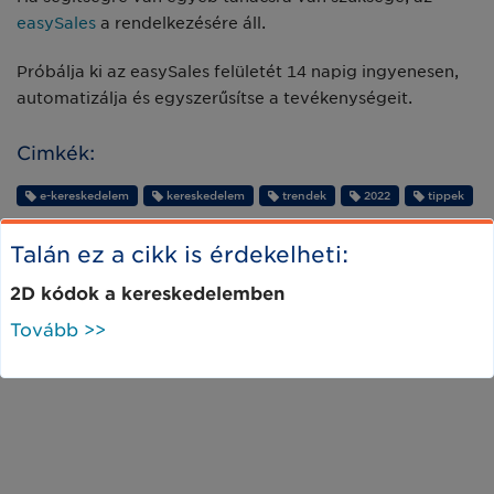
easySales
a rendelkezésére áll.
Próbálja ki az easySales felületét 14 napig ingyenesen,
automatizálja és egyszerűsítse a tevékenységeit.
Cimkék:
e-kereskedelem
kereskedelem
trendek
2022
tippek
Talán ez a cikk is érdekelheti:
2D kódok a kereskedelemben
Tovább >>