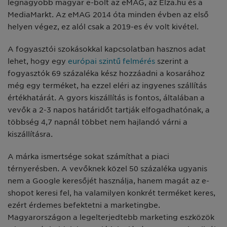
legnagyobb magyar e-bolt az eMAG, az Elza.hu és a
MediaMarkt. Az eMAG 2014 óta minden évben az első
helyen végez, ez alól csak a 2019-es év volt kivétel.
A fogyasztói szokásokkal kapcsolatban hasznos adat
lehet, hogy egy
európai szintű felmérés
szerint a
fogyasztók 69 százaléka kész hozzáadni a kosarához
még egy terméket, ha ezzel eléri az ingyenes szállítás
értékhatárát. A gyors kiszállítás is fontos, általában a
vevők a 2-3 napos határidőt tartják elfogadhatónak, a
többség 4,7 napnál többet nem hajlandó várni a
kiszállításra.
A márka ismertsége sokat számíthat a piaci
térnyerésben. A vevőknek közel 50 százaléka ugyanis
nem a Google keresőjét használja, hanem magát az e-
shopot keresi fel, ha valamilyen konkrét terméket keres,
ezért érdemes befektetni a marketingbe.
Magyarországon a legelterjedtebb marketing eszközök