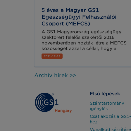
5 éves a Magyar GS1
Egészségügyi Felhasználói
Csoport (MEFCS)
A GS1 Magyarország egészségügyi
szektorért felelős szakértői 2016
novemberében hozták létre a MEFCS
közösséget azzal a céllal, hogy a
hazai szereplőknek olyan tudás és
2021-12-15
információmegosztó platformot
teremtsen, ahol a résztvevők a
nemzetközi legjobb gyakorlatok, az
Archív hírek >>
aktuális jogszabályi kötelezettségek
és számos más hasznos téma
megismerése mellett saját
tapasztalataikat is elmondhatják és új
Első lépések
ismereteket szerezhetnek.
Számtartomány
igénylés
Csatlakozás a GS1-
hez
Vonalkód készítése