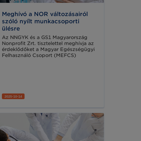
Meghívó a NOR változásairól
szóló nyílt munkacsoporti
ülésre
Az NNGYK és a GS1 Magyarország
Nonprofit Zrt. tisztelettel meghívja az
érdeklődőket a Magyar Egészségügyi
Felhasználó Csoport (MEFCS)
Cikktörzs munkacsoportjának soron
következő nyílt online ülésére.
2025-10-14