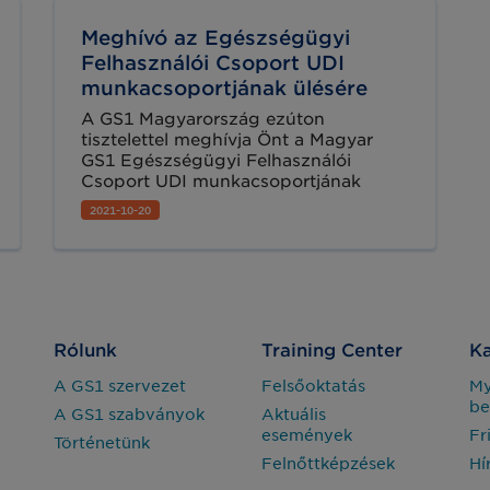
Meghívó az Egészségügyi
Felhasználói Csoport UDI
munkacsoportjának ülésére
A GS1 Magyarország ezúton
tisztelettel meghívja Önt a Magyar
GS1 Egészségügyi Felhasználói
Csoport UDI munkacsoportjának
következő, decemberi ülésére.
2021-10-20
Rólunk
Training Center
Ka
A GS1 szervezet
Felsőoktatás
M
be
A GS1 szabványok
Aktuális
események
Fr
Történetünk
Felnőttképzések
Hí