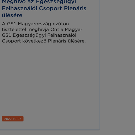
Meghívó az Egészségügyi
Felhasználói Csoport Plenáris
ülésére
A GS1 Magyarország ezúton
tisztelettel meghívja Önt a Magyar
GS1 Egészségügyi Felhasználói
Csoport következő Plenáris ülésére,
melyre november 23-án szerdán kerül
sor a NEAK székházában.
2022-10-27