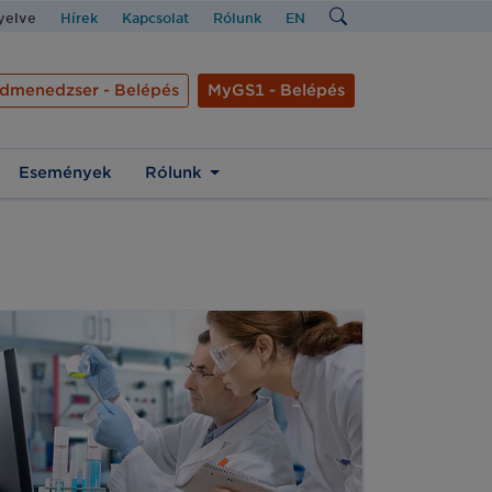
nyelve
Hírek
Kapcsolat
Rólunk
EN
dmenedzser - Belépés
MyGS1 - Belépés
Események
Rólunk