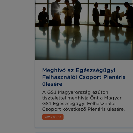
Meghívó az Egészségügyi
Felhasználói Csoport Plenáris
ülésére
A GS1 Magyarország ezúton
tisztelettel meghívja Önt a Magyar
GS1 Egészségügyi Felhasználói
Csoport következő Plenáris ülésére,
melyre május 25-én, csütörtökön kerül
2023-05-03
sor a NEAK székházában (1139
Budapest, Váci út 73/A).