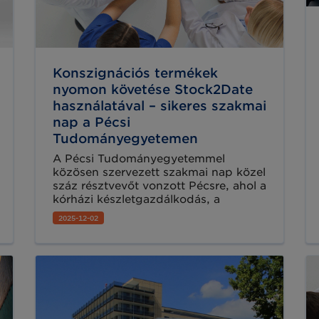
Konszignációs termékek
nyomon követése Stock2Date
használatával – sikeres szakmai
nap a Pécsi
Tudományegyetemen
A Pécsi Tudományegyetemmel
közösen szervezett szakmai nap közel
száz résztvevőt vonzott Pécsre, ahol a
kórházi készletgazdálkodás, a
konszignációs termékek kezelése és a
2025-12-02
digitalizáció előnyei kerültek a
középpontba. A rendezvény fő
témája a Stock2Date (S2D) rendszer
alkalmazása volt, amely a valós idejű,
automatizált nyomon követés egyik
legígéretesebb megoldását kínálja az
egészségügyi intézmények számára.