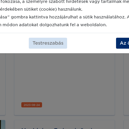
fokozása, a személyre szabott hirdetések vagy tartalmak meg
Felhasználói Csoport elnöke
érdekében sütiket (cookie) használunk.
Mély megrendüléssel fogadtuk a hírt,
ása" gombra kattintva hozzájárulhat a sütik használatához. 
hogy együttműködő partnerünk,
m módon adatokat dolgozhatunk fel a weboldalon.
szakmai tanácsadónk, mentorunk és
barátunk, Molnár Attila, a GS1 Magyar
Egészségügyi Felhasználói Csoport
(MEFCS) elnöke, az EGVE korábbi
Testreszabás
Az 
elnöke tragikus balesetben 2023.
augusztus 22-én elhunyt.
2023-08-24