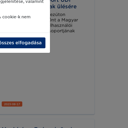
jelenítése, valamint
munkacsoportjának ülésére
A GS1 Magyarország ezúton
A cookie-k nem
tisztelettel meghívja Önt a Magyar
GS1 Egészségügyi Felhasználói
Csoport UDI munkacsoportjának
következő, szeptemberi ülésére.
összes elfogadása
2023-08-17