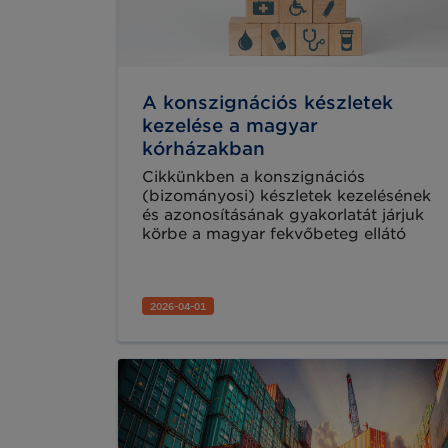
A konszignációs készletek
kezelése a magyar
kórházakban
Cikkünkben a konszignációs
(bizományosi) készletek kezelésének
és azonosításának gyakorlatát járjuk
körbe a magyar fekvőbeteg ellátó
intézményekben. A konszignációs
készletek alkalmazása az
egészségügyi ellátásban régóta
2026-04-01
bevett gyakorlat, különösen a magas
értékű, magas méret-, vagy dioptria
szortimentű és magas kockázati
osztályba tartozó orvostechnikai
eszközök és implantátumok esetében.