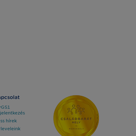
pcsolat
yGS1
jelentkezés
iss hírek
rleveleink