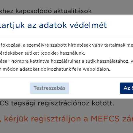
hez kapcsolódó aktualitások
artjuk az adatok védelmét
fokozása, a személyre szabott hirdetések vagy tartalmak meg
6., szerda, 14:00-16:00
érdekében sütiket (cookie) használunk.
ása" gombra kattintva hozzájárulhat a sütik használatához. 
 Teams
m módon adatokat dolgozhatunk fel a weboldalon.
Testreszabás
Az 
k az
mefcs@gs1hu.org
-ra email címre kü
S tagsági regisztrációhoz kötött.
kérjük regisztráljon a MEFCS zár