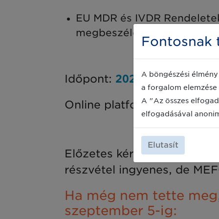
EU MDR és IVDR Rendeletek
megbeszélése
Fontosnak t
A böngészési élmény 
Időpont
:
2023. szeptember 
a forgalom elemzése 
A "Az összes elfogad
Online platform:
Microsoft
elfogadásával anoni
Elutasít
Előzetes kérdéseiket kérjü
részvétel ingyenes, de MEFC
Ha még nem tette meg, 
szeptember 5-ig: