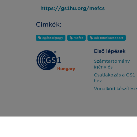
https://gs1hu.org/mefcs
Cimkék:
egészségügy
mefcs
udi munkacsoport
Első lépések
Számtartomány
igénylés
Csatlakozás a GS1-
hez
Vonalkód készítése
Impresszum
2026 - GS1 Magy