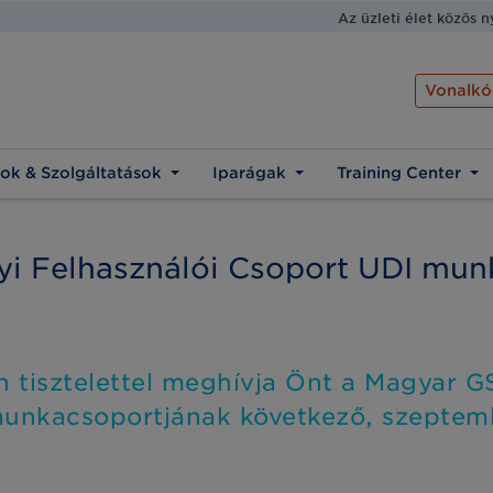
Az üzleti élet közös 
Vonalkó
ok & Szolgáltatások
Iparágak
Training Center
i Felhasználói Csoport UDI mun
 tisztelettel meghívja Önt a Magyar 
munkacsoportjának következő, szeptemb