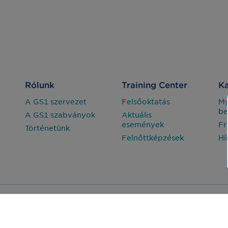
Rólunk
Training Center
Ka
A GS1 szervezet
Felsőoktatás
M
be
A GS1 szabványok
Aktuális
események
Fr
Történetünk
Felnőttképzések
Hí
Adatvédelem
Jogi nyilatkozat
arország Nonprofit Zrt. © Minden jog fenntartva.