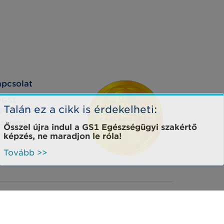
pcsolat
yGS1
Talán ez a cikk is érdekelheti:
jelentkezés
iss hírek
Ősszel újra indul a GS1 Egészségügyi szakértő
rleveleink
képzés, ne maradjon le róla!
Tovább >>