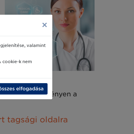
×
jelenítése, valamint
A cookie-k nem
összes elfogadása
ldjék.
Az eseményen a
t tagsági oldalra