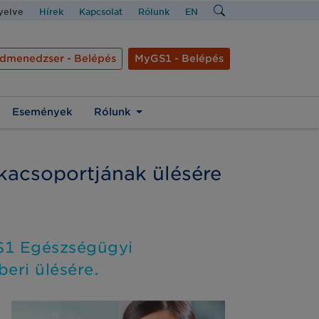
nyelve
Hírek
Kapcsolat
Rólunk
EN
dmenedzser - Belépés
MyGS1 - Belépés
Események
Rólunk
kacsoportjának ülésére
GS1 Egészségügyi
eri ülésére.