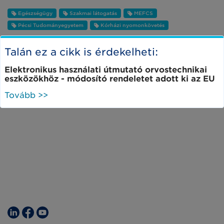
Egészségügy
Szakmai látogatás
MEFCS
Pécsi Tudományegyetem
Kórházi nyomonkövetés
Talán ez a cikk is érdekelheti:
Elektronikus használati útmutató orvostechnikai
eszközökhöz - módosító rendeletet adott ki az EU
Tovább >>