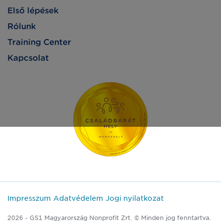
Első lépések
Rólunk
Training Center
Kapcsolat
Impresszum
Adatvédelem
Jogi nyilatkozat
2026 - GS1 Magyarország Nonprofit Zrt. © Minden jog fenntartva.