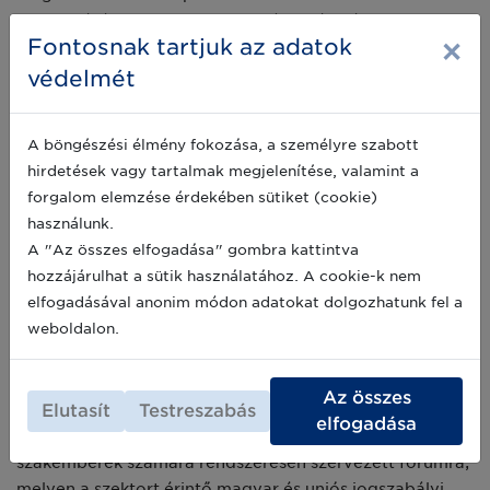
bevezetését.
A GS1 Magyarország egészségügyi
×
Fontosnak tartjuk az adatok
szektorért felelős munkatársai hatalmas energiát
fektettek és fektetnek folyamatosan a MEFCS közösség
védelmét
építésébe és fenntartásába, a rendszeres meetingek és
kommunikáció megszervezésébe és a legaktuálisabb,
A böngészési élmény fokozása, a személyre szabott
legfrissebb ismeretek bemutatásába, melyet mindig a
hirdetések vagy tartalmak megjelenítése, valamint a
szakmailag leghitelesebb források felkutatásával,
forgalom elemzése érdekében sütiket (cookie)
meghívott vendégelőadók segítségével prezentáltak a
használunk.
Csoportnak. A rengeteg munka meghozta gyümölcsét,
A "Az összes elfogadása" gombra kattintva
hiszen a MEFCS meetingekbe és előadásokba egyre
hozzájárulhat a sütik használatához. A cookie-k nem
többen és egyre rendszeresebben csatlakoztak be,
elfogadásával anonim módon adatokat dolgozhatunk fel a
napjainkban közel 360 tagot tudhatunk a Csoportban a
weboldalon.
legkülönbözőbb hazai egészségügyi területekről.
A MEFCS 2016-ban történt megalapítása óta
Az összes
Elutasít
Testreszabás
többszörösen bizonyította, hogy szükség van egy olyan,
elfogadása
az egészségügyi szektor minden területéről érkező
szakemberek számára rendszeresen szervezett fórumra,
melyen a szektort érintő magyar és uniós jogszabályi