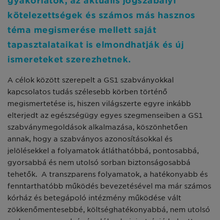
gyakorlatok, az aktuális jogszabályi
kötelezettségek és számos más hasznos
téma megismerése mellett saját
tapasztalataikat is elmondhatják és új
ismereteket szerezhetnek.
A célok között szerepelt a GS1 szabványokkal
kapcsolatos tudás szélesebb körben történő
megismertetése is, hiszen világszerte egyre inkább
elterjedt az egészségügy egyes szegmenseiben a GS1
szabványmegoldások alkalmazása, köszönhetően
annak, hogy a szabványos azonosításokkal és
jelölésekkel a folyamatok átláthatóbbá, pontosabbá,
gyorsabbá és nem utolsó sorban biztonságosabbá
tehetők. A transzparens folyamatok, a hatékonyabb és
fenntarthatóbb működés bevezetésével ma már számos
kórház és betegápoló intézmény működése vált
zökkenőmentesebbé, költséghatékonyabbá, nem utolsó