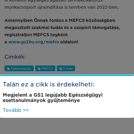
A korábbi
egységes ágazati termékcikktörzs
munkacsoport újraindítása is tervben van 2022-ben.
Amennyiben Önnek fontos a MEFCS közösségben
megosztott szakmai tudás és a csoport támogatása,
regisztráljon MEFCS tagként
a
www.gs1hu.org/mefcs
oldalon!
Cimkék:
Egészségügy
MEFCS
5 éves
Talán ez a cikk is érdekelheti:
Megjelent a GS1 legújabb Egészségügyi
esettanulmányok gyűjteménye
Tovább >>