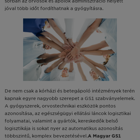
sorban az orvosok és ápolók adminisztráció helyett
jóval több időt fordíthatnak a gyógyításra.
De nem csak a kórházi és betegápoló intézmények terén
kapnak egyre nagyobb szerepet a GS1 szabványelemek.
A gyógyszerek, orvostechnikai eszközök pontos
azonosítása, az egészségügyi ellátási láncok logisztikai
folyamatai, valamint a gyártók, kereskedők belső
logisztikája is sokat nyer az automatikus azonosítás
többszintű, komplex bevezetésével.
A Magyar GS1