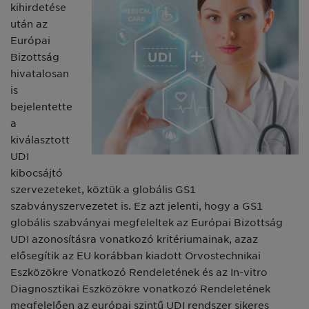
kihirdetése
után az
Európai
Bizottság
hivatalosan
is
bejelentette
a
kiválasztott
UDI
kibocsájtó
szervezeteket, köztük a globális GS1
szabványszervezetet is. Ez azt jelenti, hogy a GS1
globális szabványai megfeleltek az Európai Bizottság
UDI azonosításra vonatkozó kritériumainak, azaz
elősegítik az EU korábban kiadott Orvostechnikai
Eszközökre Vonatkozó Rendeletének és az In-vitro
Diagnosztikai Eszközökre vonatkozó Rendeletének
megfelelően az európai szintű UDI rendszer sikeres