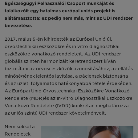
Egészségügyi Felhasználói Csoport munkáját és
találkozóit egy hatalmas európai uniós projekt is
alátámasztotta: ez pedig nem más, mint az UDI rendszer
bevezetése.
2017. május 5-én kihirdették az Európai Unió új,
orvostechnikai eszközökre és in vitro diagnosztikai
eszközökre vonatkozó rendeleteit. Az UDI rendszer
globális szinten harmonizált keretrendszert kíván
biztosítani az orvosi eszközök azonosításához, az ellátás
minőségének jelentős javítása, a páciensek biztonsága
és az üzleti folyamatok hatékonyabbá tétele érdekében.
Az Európai Unió Orvostechnikai Eszközökre Vonatkozó
Rendelete (MDR)és az In-vitro Diagnosztikai Eszközökre
Vonatkozó Rendelete (IVDR) konkrétan meghatározza
az uniós szintű UDI rendszer követelményeit.
Nem sokkal a
Rendeletek