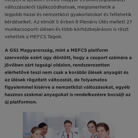
változásokról tájékozódhatnak, megismerhetik a
legjobb hazai és nemzetközi gyakorlatokat és feltehetik
kérdéseiket. Az elmúlt 5 évben 8 Plenáris Ülés mellett 27
munkacsoporti ülésen és több kórházbejáráson is részt
vehettek a MEFCS Tagok.
A GS1 Magyarország, mint a MEFCS platform
szervezője ezért úgy döntött, hogy a csoport számára a
jövőben zárt tagsági oldalon, rendszerezetten
elérhetővé teszi nem csak a korábbi ülések anyagát és
az ülések rögzített változatát, de folyamatos
figyelemmel kísérve a nemzetközi változásokat, egyéb
hasznos szakmai anyagokat is rendelkezésre bocsájt az
új platformon.