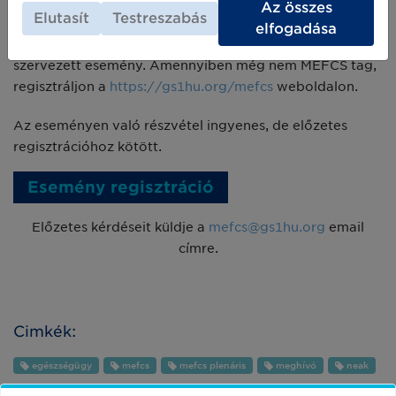
csoport
Az összes
Elutasít
Testreszabás
elfogadása
Az esemény a regisztrált MEFCS tagok számára
szervezett esemény. Amennyiben még nem MEFCS tag,
regisztráljon a
https://gs1hu.org/mefcs
weboldalon.
Az eseményen való részvétel ingyenes, de előzetes
regisztrációhoz kötött.
Esemény regisztráció
Előzetes kérdéseit küldje a
mefcs@gs1hu.org
email
címre.
Cimkék:
egészségügy
mefcs
mefcs plenáris
meghívó
neak