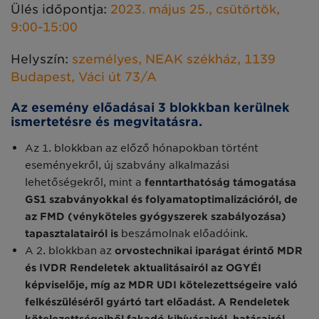
Ülés időpontja:
2023. május 25., csütörtök,
9:00-15:00
Helyszín:
személyes, NEAK székház, 1139
Budapest, Váci út 73/A
Az esemény előadásai 3 blokkban kerülnek
ismertetésre és megvitatásra.
Az 1. blokkban az előző hónapokban történt
eseményekről, új szabvány alkalmazási
lehetőségekről, mint a
fenntarthatóság támogatása
GS1 szabványokkal és folyamatoptimalizációról, de
az FMD (vényköteles gyógyszerek szabályozása)
tapasztalatairól is
beszámolnak előadóink.
A 2. blokkban az
orvostechnikai iparágat érintő MDR
és IVDR Rendeletek aktualitásairól az OGYÉI
képviselője, míg az MDR UDI kötelezettségeire való
felkészüléséről gyártó tart előadást. A Rendeletek