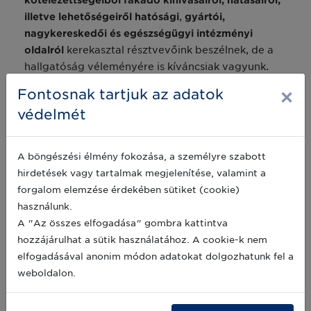
kötelezettségeiből fakadó kihívásairól, hatásairól,
illetve lehetőségeiről hatósági
,
gyártói,
nagykereskedői és egészségügyi intézményi
oldalról
kerekasztal résztvevőink beszélnek, de a
hallgatóság véleményére is kíváncsiak vagyunk.
A 3. blokkban az
egészségügyi intézményekben
×
Fontosnak tartjuk az adatok
történő fejlesztésekről (ÁTR)
, illetve a betegellátási
védelmét
intézményekben alkalmazható további
egészségügyi
szabványokról
hallhatnak a résztvevők.
A böngészési élmény fokozása, a személyre szabott
RÉSZLETES PROGRAM
hirdetések vagy tartalmak megjelenítése, valamint a
forgalom elemzése érdekében sütiket (cookie)
A
Magyar GS1 Egészségügyi Felhasználói
használunk.
Csoport céljairól, működéséről,
A "Az összes elfogadása" gombra kattintva
munkacsoportjairól
az alábbi linket található
hozzájárulhat a sütik használatához. A cookie-k nem
részletes információ:
elfogadásával anonim módon adatokat dolgozhatunk fel a
weboldalon.
http://gs1hu.org/iparagi-
megoldasok/egeszsegugy/egeszsegugyi-felhasznaloi-