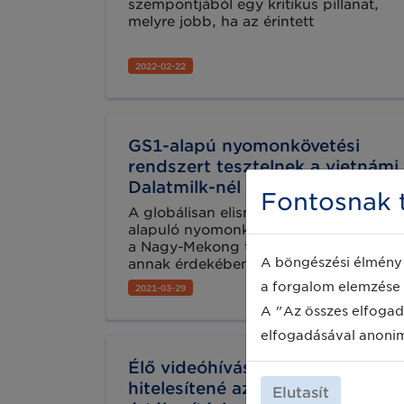
szempontjából egy kritikus pillanat,
melyre jobb, ha az érintett
vállalkozások előre felkészülnek. Az
élelmiszerlánc összetett hálózatában
2022-02-22
fontos, hogy minden szereplő –
vállalkozó, hatóság, vásárló -
tisztában legyen saját felelősségi
körével. Ha bármelyik szereplő
tudomására jut, hogy egy termék nem
GS1-alapú nyomonkövetési
felel meg az élelmiszer-biztonsági
rendszert tesztelnek a vietnámi
előírásoknak, köteles tudatni ezt a
Dalatmilk-nél
lánc többi szereplőjével is.
Fontosnak t
A globálisan elismert szabványokon
alapuló nyomonkövetési rendszereket
a Nagy-Mekong térségben tesztelik
A böngészési élmény 
annak érdekében, hogy olyan
interoperábilis rendszereket tegyenek
a forgalom elemzése 
2021-03-29
elérhetővé a vállalkozások számára,
A "Az összes elfogad
amelyek segítségével hatékonyan
visszakövethetik a termékek eredetét
elfogadásával anoni
és az információs technológia
Élő videóhívásokkal
segítségével irányíthatják a gyártási
eljárásokat.
hitelesítené az Amazon az
Elutasít