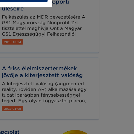
Csoport munkacsoporti
üléseire
Felkészülés az MDR bevezetésére A
GS1 Magyarország Nonprofit Zrt.
tisztelettel meghívja Önt a Magyar
GS1 Egészségügyi Felhasználói
Csoport „Orvostechnikai eszközök és
2019-10-24
az IVD termékek egységes
azonosítása és jelölése”
munkacsoportjának soron következő
találkozóira.
A friss élelmiszertermékek
jövője a kiterjesztett valóság
A kiterjesztett valóság (augmented
reality, röviden AR) alkalmazása egy
tucat iparágban fénysebességgel
terjed. Egy olyan fogyasztói piacon,
melynek sikere egyre inkább függ
2019-01-08
attól, hogy kreatív és sokatmondó
fogyasztói élményeket biztosítson, az
AR minden iparági szereplő számára
kiemelten fontos lehetőség egy olyan
pcsolat