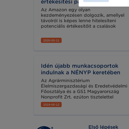
értékesítési partnereit
Az Amazon egy olyan
kezdeményezésen dolgozik, amellyel
távolról is képes lenne hitelesíteni
potenciális értékesítőit a csalások
visszaszorítása érdekében. Az idén
bevezették a személyes hitelesítést,
2020-05-11
de februárban a COVID-19 miatt
videokonferenciákra váltottak. A pilot
olyan országok bevonásával már
zajlik, mint Amerika, Anglia és Japán.
Idén újabb munkacsoportok
indulnak a NÉNYP keretében
Az Agrárminisztérium
Élelmiszergazdasági és Eredetvédelmi
Főosztálya és a GS1 Magyarország
Nonprofit Zrt. ezúton tisztelettel
meghívja Önt a Nemzeti Élelmiszer
2019-05-12
Nyomonkövetési Platform 2019
májusában induló
munkacsoportjaihoz való
csatlakozásra.
Első lépések