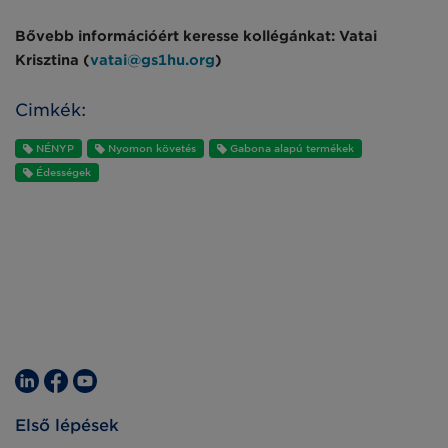
Bővebb információért keresse kollégánkat: Vatai
Krisztina (
vatai@gs1hu.org
)
Cimkék:
NÉNYP
Nyomon követés
Gabona alapú termékek
Édességek
Első lépések