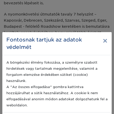
bevezetés lépéseit is.
A nyomonkövetési útmutatók tavaly 7 helyszínt –
Kaposvár, Debrecen, Szekszárd, Szarvas, Szeged, Eger,
Budapest - felölelő Roadshow keretében is bemutatásra
kerültek, annak érdekében, hogy minél több érintett
×
Fontosnak tartjuk az adatok
vállalkozás ismerje meg a legjobb gyakorlatokat a
nyomon követés terén.
védelmét
A most induló új munkacsoportok
a malomipar, a
tésztagyártás, a sütőipar (ideértve a pékségeket és
A böngészési élmény fokozása, a személyre szabott
cukrászatokat, valamint a snackgyártását)
, illetve
az
hirdetések vagy tartalmak megjelenítése, valamint a
édességgyártás
szereplői számára indulnak azzal a
forgalom elemzése érdekében sütiket (cookie)
céllal, hogy az e szektorokban működő vállalkozások is
használunk.
megismerjék a korszerű eszközökre és megoldásokra
A "Az összes elfogadása" gombra kattintva
támaszkodó nyomonkövetési lehetőségeket. A
hozzájárulhat a sütik használatához. A cookie-k nem
munkacsoportokba várjuk
a hatóság, a szakmai
elfogadásával anonim módon adatokat dolgozhatunk fel a
szervezetek és az üzleti vállalkozások képviselőinek
weboldalon.
csatlakozását
. A munka 2-3 havonta jelent személyes