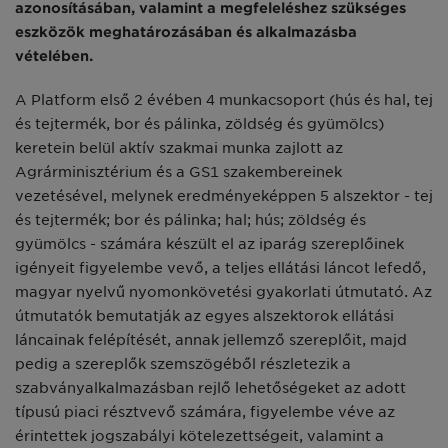
azonosításában, valamint a megfeleléshez szükséges
eszközök meghatározásában és alkalmazásba
vételében.
A Platform első 2 évében 4 munkacsoport (hús és hal, tej
és tejtermék, bor és pálinka, zöldség és gyümölcs)
keretein belül aktív szakmai munka zajlott az
Agrárminisztérium és a GS1 szakembereinek
vezetésével, melynek eredményeképpen 5 alszektor - tej
és tejtermék; bor és pálinka; hal; hús; zöldség és
gyümölcs - számára készült el az iparág szereplőinek
igényeit figyelembe vevő, a teljes ellátási láncot lefedő,
magyar nyelvű nyomonkövetési gyakorlati útmutató. Az
útmutatók bemutatják az egyes alszektorok ellátási
láncainak felépítését, annak jellemző szereplőit, majd
pedig a szereplők szemszögéből részletezik a
szabványalkalmazásban rejlő lehetőségeket az adott
típusú piaci résztvevő számára, figyelembe véve az
érintettek jogszabályi kötelezettségeit, valamint a