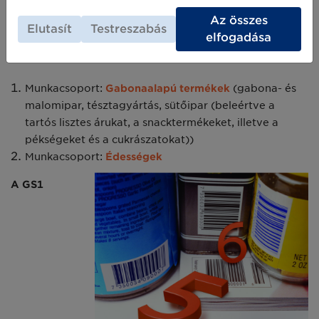
találkozókat, s célja ezúttal is a szektorspecifikus
Az összes
nyomonkövetési útmutatók kidolgozása.
Elutasít
Testreszabás
elfogadása
A munkacsoportok elnevezése:
Munkacsoport:
Gabonaalapú termékek
(gabona- és
malomipar, tésztagyártás, sütőipar (beleértve a
tartós lisztes árukat, a snacktermékeket, illetve a
pékségeket és a cukrászatokat))
Munkacsoport:
Édességek
A GS1