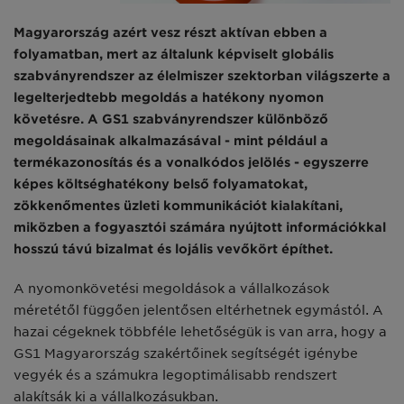
Magyarország azért vesz részt aktívan ebben a
folyamatban, mert az általunk képviselt globális
szabványrendszer az élelmiszer szektorban világszerte a
legelterjedtebb megoldás a hatékony nyomon
követésre. A GS1 szabványrendszer különböző
megoldásainak alkalmazásával - mint például a
termékazonosítás és a vonalkódos jelölés - egyszerre
képes költséghatékony belső folyamatokat,
zökkenőmentes üzleti kommunikációt kialakítani,
miközben a fogyasztói számára nyújtott információkkal
hosszú távú bizalmat és lojális vevőkört építhet.
A nyomonkövetési megoldások a vállalkozások
méretétől függően jelentősen eltérhetnek egymástól. A
hazai cégeknek többféle lehetőségük is van arra, hogy a
GS1 Magyarország szakértőinek segítségét igénybe
vegyék és a számukra legoptimálisabb rendszert
alakítsák ki a vállalkozásukban.