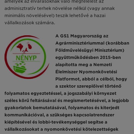
amelyek az elvárásoknak való megfelelést az
adminisztratív terhek növelése nélkül (vagy annak
minimális növelésével) teszik lehetővé a hazai
vállalkozások számára.
A GS1 Magyarország az
Agrárminisztériummal (korábban
Földművelésügyi Minisztérium)
együttműködésben 2015-ben
alapította meg a Nemzeti
Élelmiszer Nyomonkövetési
Platformot, abból a célból, hogy
a szektor szereplőivel történő
folyamatos egyeztetéssel, a jogszabályi környezet
széles körű feltárásával és megismertetésével, a legjobb
gyakorlatok bemutatásával, folyamatos és kiterjedt
kommunikációval, a szükséges kapcsolatrendszer
kiépítésével és lobbi-tevékenységgel segítse a
vállalkozásokat a nyomonkövetési kötelezettségek