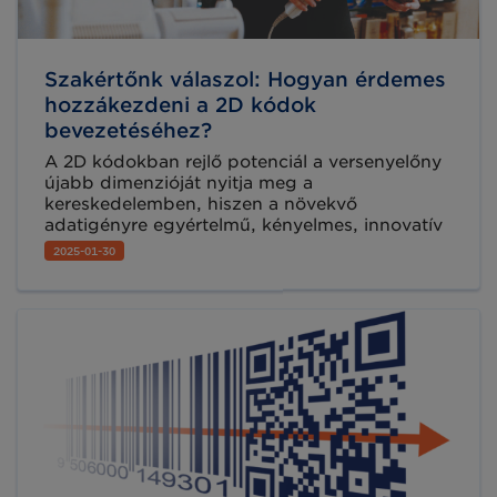
Szakértőnk válaszol: Hogyan érdemes
hozzákezdeni a 2D kódok
bevezetéséhez?
A 2D kódokban rejlő potenciál a versenyelőny
újabb dimenzióját nyitja meg a
kereskedelemben, hiszen a növekvő
adatigényre egyértelmű, kényelmes, innovatív
megoldást nyújt, és akár már holnap
2025-01-30
elkezdhető a bevezetése! A kiskereskedelem
piacvezető vállalatai egyetértettek abban,
hogy egy közös, mindenki számára előnyös
célt kell kitűzni az iparág jövője
szempontjából: ezért döntöttek úgy, hogy
áttérnek a hagyományos, jelenleg minden
termék csomagolásán feltüntetett EAN/UPC
típusú vonalkódokról a 2D kódokra.