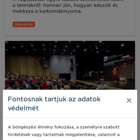
a termékről: honnan jön, hogyan készült és
mekkora a karbonlábnyoma.
2026-04-20
×
Fontosnak tartjuk az adatok
védelmét
A böngészési élmény fokozása, a személyre szabott
hirdetések vagy tartalmak megjelenítése, valamint a
Technológiai Stand Up – Színházzá