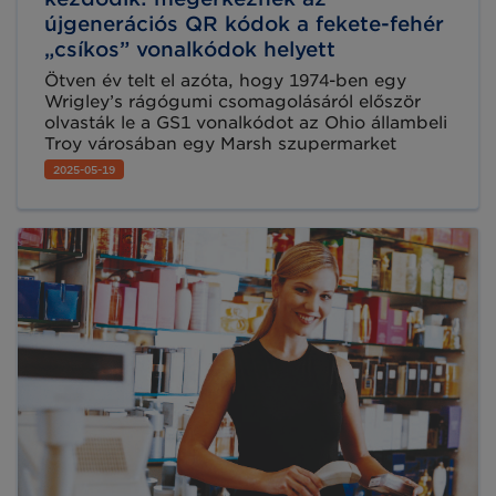
újgenerációs QR kódok a fekete-fehér
„csíkos” vonalkódok helyett
Ötven év telt el azóta, hogy 1974-ben egy
Wrigley’s rágógumi csomagolásáról először
olvasták le a GS1 vonalkódot az Ohio állambeli
Troy városában egy Marsh szupermarket
kasszájánál. Azóta a fekete-fehér csíkos
2025-05-19
jelképek meghódították a világot: ma már
több mint 25 iparágban, napi tízmilliárd
leolvasással segítik a gyorsabb,
biztonságosabb kereskedelmet.