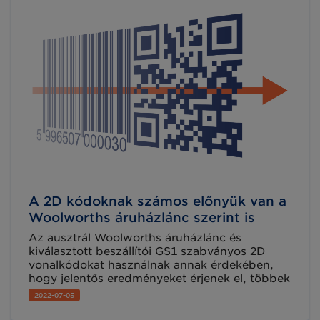
A 2D kódoknak számos előnyük van a
Woolworths áruházlánc szerint is
Az ausztrál Woolworths áruházlánc és
kiválasztott beszállítói GS1 szabványos 2D
vonalkódokat használnak annak érdekében,
hogy jelentős eredményeket érjenek el, többek
között az élelmiszerbiztonság növelését és az
2022-07-05
élelmiszer-hulladék akár 40%-os csökkentését.
Magyar nyelvű esettanulmányunkban a 2D