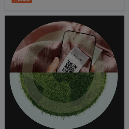
2024-05-30
fedezték fel elsőként, majd az évtizedek során
több mint újabb 25 szektor kezdte alkalmazni
a GS1 hagyományos vonalkódjait. Most
azonban elérkezett a 2D kódok ideje!