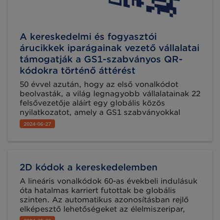
A kereskedelmi és fogyasztói
árucikkek iparágainak vezető vállalatai
támogatják a GS1-szabványos QR-
kódokra történő áttérést
50 évvel azután, hogy az első vonalkódot
beolvasták, a világ legnagyobb vállalatainak 22
felsővezetője aláírt egy globális közös
nyilatkozatot, amely a GS1 szabványokkal
ellátott QR-kódokra való áttérést szorgalmazza
2024-06-27
a fogyasztói élmény forradalmasítása
érdekében.
2D kódok a kereskedelemben
A lineáris vonalkódok 60-as évekbeli indulásuk
óta hatalmas karriert futottak be globális
szinten. Az automatikus azonosításban rejlő
elképesztő lehetőségeket az élelmiszeripar,
valamint a kereskedelem, mint úttörő iparágak