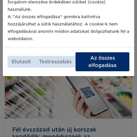
forgalom elemzése érdekében sütiket (cookie)
változott a digitalizáció
használunk.
A Debreceni Egyetem Gazdaságtudományi
A "Az összes elfogadása" gombra kattintva
Karán hazai cégek szakemberei mutatták be a
hozzájárulhat a sütik használatához. A cookie-k nem
legújabb logisztikai és ipari digitalizációs
elfogadásával anonim módon adatokat dolgozhatunk fel a
megoldásokat egy egyedülálló Technológiai
Stand Up keretében.
weboldalon.
2025-11-03
Az összes
Elutasít
Testreszabás
elfogadása
Fél évszázad után új korszak
kezdődik: megérkeznek az