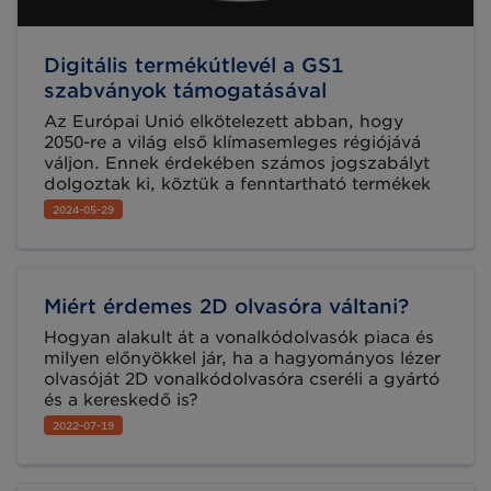
Digitális termékútlevél a GS1
szabványok támogatásával
Az Európai Unió elkötelezett abban, hogy
2050-re a világ első klímasemleges régiójává
váljon. Ennek érdekében számos jogszabályt
dolgoztak ki, köztük a fenntartható termékek
környezetbarát tervezéséről szóló új rendeletet
2024-05-29
(ESPR). E politika egyik kulcsfontosságú
eleme a digitális termékútlevél (DPP), amely
jelentős változásokat hoz a termékek nyomon
követésében és újrahasznosításában.
Miért érdemes 2D olvasóra váltani?
Hogyan alakult át a vonalkódolvasók piaca és
milyen előnyökkel jár, ha a hagyományos lézer
olvasóját 2D vonalkódolvasóra cseréli a gyártó
és a kereskedő is?
2022-07-19