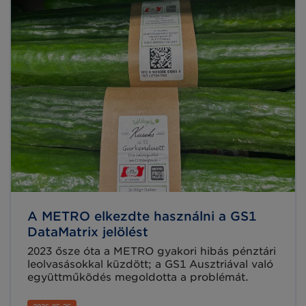
A METRO elkezdte használni a GS1
DataMatrix jelölést
2023 ősze óta a METRO gyakori hibás pénztári
leolvasásokkal küzdött; a GS1 Ausztriával való
együttműködés megoldotta a problémát.
2026-05-26