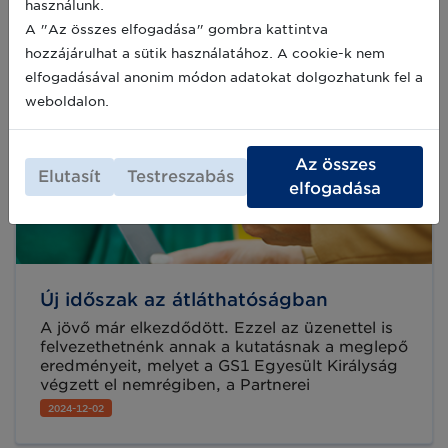
használunk.
vállalkozásod - bemutatjuk a THE
CODEFATHER szekciót:
A "Az összes elfogadása" gombra kattintva
hozzájárulhat a sütik használatához. A cookie-k nem
elfogadásával anonim módon adatokat dolgozhatunk fel a
weboldalon.
Az összes
Elutasít
Testreszabás
elfogadása
Új időszak az átláthatóságban
A jövő már elkezdődött. Ezzel az üzenettel is
felvezethetnénk annak a kutatásnak a meglepő
eredményeit, melyet a GS1 Egyesült Királyság
végzett el nemrégiben, a Partnerei
körében. Hogyan változik át a vásárlói döntési
2024-12-02
folyamat, és hogyan szerezhetünk piaci
előnyt?