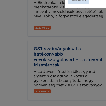
A Biedronka, a lengyel piac egyik
meghatározó kiskereskedője az
innovatív megoldások bevezetésének
híve. Több, a fogyasztói elégedettség
növelését célzó megoldást vett
alkalmazásba a vállalkozás, köztük a
2020-08-31
GS1 DataBar-t is, melynek
segítségével kizárhatják a lejárt
élelmiszerek értékesítését.
GS1 szabványokkal a
hatékonyabb
vevőkiszolgálásért - La Juvenil
frisstészták
A La Juvenil frisstésztákat gyártó
argentin családi vállalkozás a
gyakorlatban bizonyította, hogy
hogyan segíthetik a GS1 szabványok
egy márka hitelességének
2020-05-28
megerősítését, a vevők minőségi
kiszolgálását és új üzleti lehetőségek
megnyitását. Ismerje meg a La Juvenil