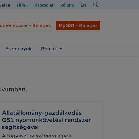
nyelve
Hírek
Kapcsolat
Rólunk
EN
dmenedzser - Belépés
MyGS1 - Belépés
Események
Rólunk
chívumban.
Állatállomány-gazdálkodás
GS1 nyomonkövetési rendszer
segítségével
A fogyasztók számára egyre