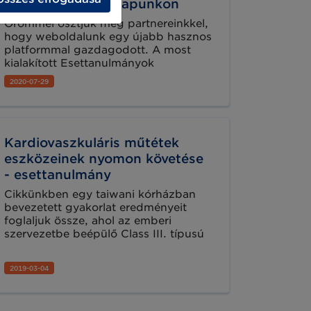
mutatunk be honlapunkon
Örömmel osztjuk meg partnereinkkel,
hogy weboldalunk egy újabb hasznos
platformmal gazdagodott. A most
kialakított Esettanulmányok
oldalunkon folyamatosan fogjuk
2020-07-29
közzétenni magyar nyelven a
különböző szektorokban történt
szabványbevezetések összefoglalóit,
melyek részletesen bemutatják egy-
Kardiovaszkuláris műtétek
egy szabványalkalmazás
előkészületeit, bevezetését, valamint
eszközeinek nyomon követése
az elért eredményeket.
- esettanulmány
Cikkünkben egy taiwani kórházban
bevezetett gyakorlat eredményeit
foglaljuk össze, ahol az emberi
szervezetbe beépülő Class III. típusú
implantátumok nyomon követését
UDI (Unique Device Identification,
2019-03-04
Egyedi eszközazonosítás) rendszer
segítségével kezdték nyomon követni
2013-tól. A bevezetés óta eltelt 5