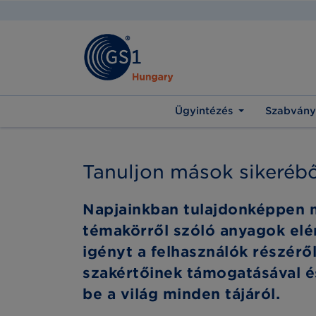
Ügyintézés
Szabvány
Tanuljon mások sikerébő
Napjainkban tulajdonképpen m
témakörről szóló anyagok elé
igényt a felhasználók részér
szakértőinek támogatásával é
be a világ minden tájáról.