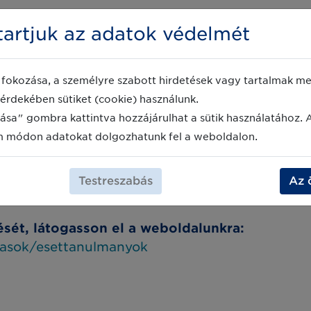
artjuk az adatok védelmét
https://www.gs1.org/standards/traceability/case-study-libr
 kezdeményezéshez, és a saját oldalán magyar nyelvű esett
fokozása, a személyre szabott hirdetések vagy tartalmak meg
ek sikeres szabványbevezetési projektjeit ismertetve.
érdekében sütiket (cookie) használunk.
ása" gombra kattintva hozzájárulhat a sütik használatához. 
 régió vagy GS1 szabványokon alapuló megoldás érdekli, a ho
m módon adatokat dolgozhatunk fel a weboldalon.
eváns esetek elérési útjához.
szükséges, melyet követően széles időkorlát áll rendelkezés
Testreszabás
Az 
sét, látogasson el a weboldalunkra:
dasok/esettanulmanyok