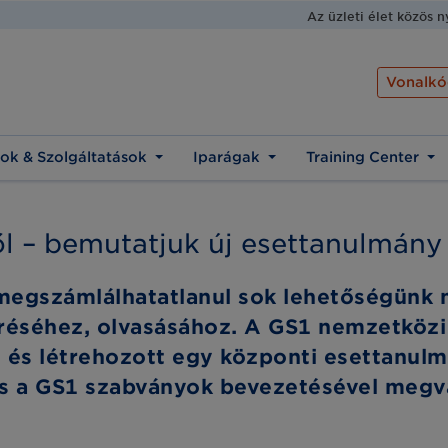
Az üzleti élet közös 
Vonalkó
ok & Szolgáltatások
Iparágak
Training Center
l – bemutatjuk új esettanulmány
egszámlálhatatlanul sok lehetőségünk n
réséhez, olvasásához. A GS1 nemzetközi 
ől és létrehozott egy központi esettanul
s a GS1 szabványok bevezetésével megva