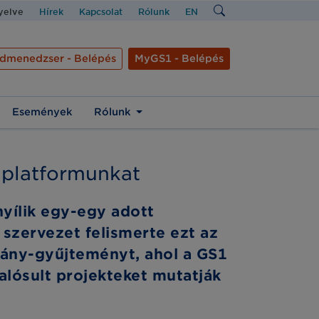
nyelve
Hírek
Kapcsolat
Rólunk
EN
dmenedzser - Belépés
MyGS1 - Belépés
Események
Rólunk
 platformunkat
yílik egy-egy adott
szervezet felismerte ezt az
mány-gyűjteményt, ahol a GS1
lósult projekteket mutatják