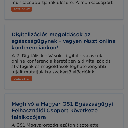
munkacsoportjának ülésére. A munkacsoport
célja az egységes cikktörzs alkalmazási
2022-04-07
területeinek összegyűjtése, a kórházi és
ágazati IT illesztési feladatok áttekintése,
szükség szerinti véleményezése, illetve az
egészségügyi ágazati struktúra és a cikktörzs
Digitalizációs megoldások az
viszonyának és a benne rejlő lehetőségeinek
vizsgálata és minderről egy közös iparági
egészségügynek - vegyen részt online
állásfoglalás kialakítása.
konferenciánkon!
A 2. Digitális kihívások, digitális válaszok
online konferencia keretében a digitalizációs
stratégiák és megoldások leghatékonyabb
útjait mutatjuk be szakértő előadóink
segítségével több iparágban, köztük az
2021-11-17
egészségügyben is.
Meghívó a Magyar GS1 Egészségügyi
Felhasználói Csoport következő
találkozójára
A GS1 Magyarország ezúton tisztelettel