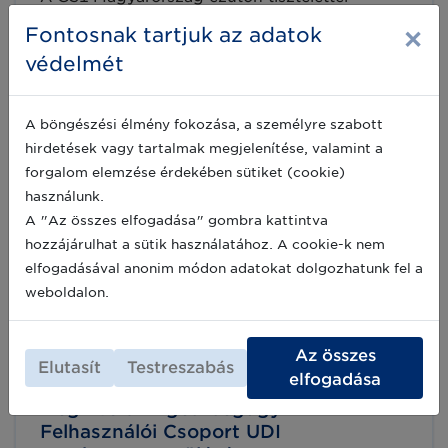
meghívja Önt a Magyar GS1 Egészségügyi
×
Fontosnak tartjuk az adatok
Felhasználói Csoport UDI munkacsoportjának
következő ülésére, melyre április 14-én kerül
védelmét
sor, online platformon.
2021-04-06
A böngészési élmény fokozása, a személyre szabott
hirdetések vagy tartalmak megjelenítése, valamint a
Meghívó a Magyar GS1 Egészségügyi
forgalom elemzése érdekében sütiket (cookie)
Felhasználói Csoport következő
használunk.
találkozójára
A "Az összes elfogadása" gombra kattintva
A GS1 Magyarország ezúton tisztelettel
hozzájárulhat a sütik használatához. A cookie-k nem
meghívja Önt a Magyar GS1 Egészségügyi
elfogadásával anonim módon adatokat dolgozhatunk fel a
Felhasználói Csoport következő ülésére. Az
weboldalon.
esemény során két fontos témakör kerül
ismertetésre és megvitatásra.
2021-03-23
Az összes
Elutasít
Testreszabás
elfogadása
Meghívó az Egészségügyi
Felhasználói Csoport UDI