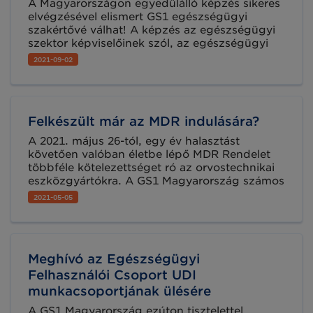
A Magyarországon egyedülálló képzés sikeres
elvégzésével elismert GS1 egészségügyi
szakértővé válhat! A képzés az egészségügyi
szektor képviselőinek szól, az egészségügyi
iparág bármely szegmensében tevékenykedő
2021-09-02
szakemberek nemzetközi kitekintéssel és
számos gyakorlati példa megismerésén
keresztül bővíthetik tudásukat a GS1 globális
szabványainak hatékonyságot és
Felkészült már az MDR indulására?
átláthatóságot biztosító megoldásairól.
A 2021. május 26-tól, egy év halasztást
követően valóban életbe lépő MDR Rendelet
többféle kötelezettséget ró az orvostechnikai
eszközgyártókra. A GS1 Magyarország számos
módon támogatja az érintetteket abban, hogy
2021-05-05
meg tudjanak felelni a Rendelet előírásainak,
többek között rendszeres online szakmai
találkozók keretében, első kézből nyújtunk
tájékoztatást a hazai vállalkozásoknak a
Meghívó az Egészségügyi
témában. Vegyen részt következő online
ülésünkön!
Felhasználói Csoport UDI
munkacsoportjának ülésére
A GS1 Magyarország ezúton tisztelettel