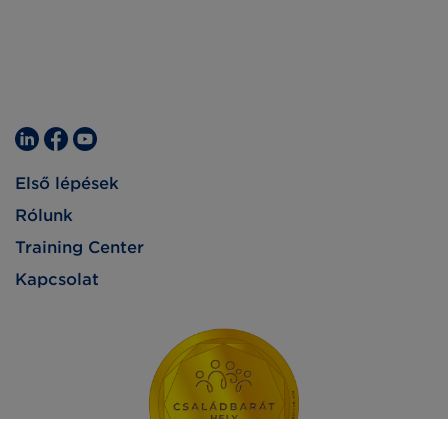
Első lépések
Rólunk
Training Center
Kapcsolat