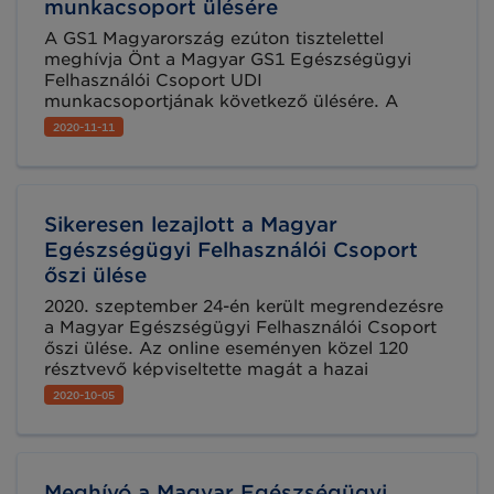
munkacsoport ülésére
A GS1 Magyarország ezúton tisztelettel
meghívja Önt a Magyar GS1 Egészségügyi
Felhasználói Csoport UDI
munkacsoportjának következő ülésére. A
találkozó témája: az MDR/IVDR rendeletek
2020-11-11
alkalmazásáttámogató szakmai szervezetek
bemutatkozása és szakmai egyeztető fóruma.
Sikeresen lezajlott a Magyar
Egészségügyi Felhasználói Csoport
őszi ülése
2020. szeptember 24-én került megrendezésre
a Magyar Egészségügyi Felhasználói Csoport
őszi ülése. Az online eseményen közel 120
résztvevő képviseltette magát a hazai
egészségügyi szektorból, beleértve a hatósági,
2020-10-05
ipari és egészségügyi intézményi szereplőket.
Meghívó a Magyar Egészségügyi