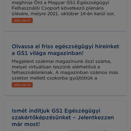
meghívja Önt a Magyar GS1 Egészségügyi
Felhasználói Csoport következő plenáris
ülésére, melyre 2021. október 14-én kerül sor,
Microsoft Teams online platformon. Az
2021-09-27
esemény során két fontos témakör kerül
ismertetésre és megvitatásra.
Olvassa el friss egészségügyi híreinket
a GS1 világa magazinban!
Megjelent szakmai magazinunk őszi száma,
melyet virtuálisan teszünk elérhetővé a
felhasználóinknak. A magazinban számos más
szektor mellett csokorba gyűjtöttük a
legfrissebb egészségügyi vonatkozású
2021-09-23
híreinket is. Lapozzon bele a GS1 világába
most!
Ismét indítjuk GS1 Egészégügyi
szakértőképzésünket – Jelentkezzen
már most!