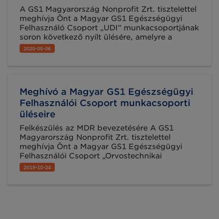
A GS1 Magyarország Nonprofit Zrt. tisztelettel
meghívja Önt a Magyar GS1 Egészségügyi
Felhasználó Csoport „UDI” munkacsoportjának
soron következő nyílt ülésére, amelyre a
GoToMeeting online platformon kerül sor 2020.
2020-05-06
május 19-én 10:00 óra kezdettel.
Meghívó a Magyar GS1 Egészségügyi
Felhasználói Csoport munkacsoporti
üléseire
Felkészülés az MDR bevezetésére A GS1
Magyarország Nonprofit Zrt. tisztelettel
meghívja Önt a Magyar GS1 Egészségügyi
Felhasználói Csoport „Orvostechnikai
eszközök és az IVD termékek egységes
2019-10-24
azonosítása és jelölése” munkacsoportjának
soron következő találkozóira.