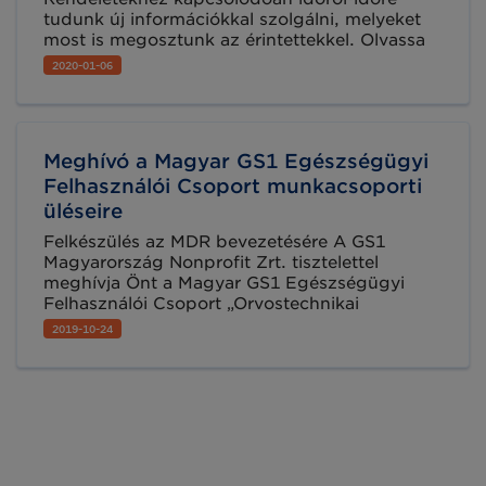
tudunk új információkkal szolgálni, melyeket
most is megosztunk az érintettekkel. Olvassa
el rövid hírgyűjteményünket, melyben újabb
2020-01-06
hasznos útmutatókról és szakmai
eseményünkről is tájékozódhat.
Meghívó a Magyar GS1 Egészségügyi
Felhasználói Csoport munkacsoporti
üléseire
Felkészülés az MDR bevezetésére A GS1
Magyarország Nonprofit Zrt. tisztelettel
meghívja Önt a Magyar GS1 Egészségügyi
Felhasználói Csoport „Orvostechnikai
eszközök és az IVD termékek egységes
2019-10-24
azonosítása és jelölése” munkacsoportjának
soron következő találkozóira.