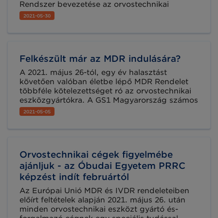
Rendszer bevezetése az orvostechnikai
eszközök kapcsán. Cikkünkben
2021-05-30
összegyűjtöttünk néhány fontos információt a
kínai előírásokról.
Felkészült már az MDR indulására?
A 2021. május 26-tól, egy év halasztást
követően valóban életbe lépő MDR Rendelet
többféle kötelezettséget ró az orvostechnikai
eszközgyártókra. A GS1 Magyarország számos
módon támogatja az érintetteket abban, hogy
2021-05-05
meg tudjanak felelni a Rendelet előírásainak,
többek között rendszeres online szakmai
találkozók keretében, első kézből nyújtunk
tájékoztatást a hazai vállalkozásoknak a
Orvostechnikai cégek figyelmébe
témában. Vegyen részt következő online
ülésünkön!
ajánljuk - az Óbudai Egyetem PRRC
képzést indít februártól
Az Európai Unió MDR és IVDR rendeleteiben
előírt feltételek alapján 2021. május 26. után
minden orvostechnikai eszközt gyártó és-