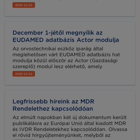
és nyilvántartása. Az orvostechnikai eszközök
2020-12-01
európai szabályozását előíró MDR Rendelet
alkalmazásba vételéig kevesebb már kevesebb
mint 6 hónap áll rendelkezésére az érintett
vállalkozásoknak.
December 1-jétől megnyílik az
EUDAMED adatbázis Actor modulja
Az orvostechnikai eszköz iparág által
meglehetősen várt EUDAMED adatbázis hat
modulja közül először az Actor (Gazdasági
szereplő) modul lesz elérhető, amely
december 1-jétől lesz aktív a tagállamok és a
2020-10-21
gazdasági szereplők számára. Az adatbázis
ezen modulja a gazdasági szereplők
regisztrációjára szolgál, amelyet az MDR,
illetve az IVDR rendeletek írnak elő.
Legfrissebb híreink az MDR
Rendelethez kapcsolódóan
Az elmúlt napokban két új dokumentum került
publikálásra az Európai Unió által kiadott MDR
és IVDR Rendeletekhez kapcsolódóan. Olvassa
el rövid hírgyűjteményünket, melyből az