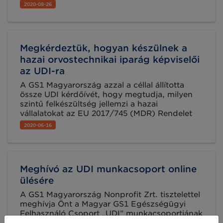
aktuális információkról tájékozódhat.
2020-08-26
Megkérdeztük, hogyan készülnek a
hazai orvostechnikai iparág képviselői
az UDI-ra
A GS1 Magyarország azzal a céllal állította
össze UDI kérdőívét, hogy megtudja, milyen
szintű felkészültség jellemzi a hazai
vállalatokat az EU 2017/745 (MDR) Rendelet
által megfogalmazott követelmények
2020-06-16
teljesítésében és milyen nehézségekkel
küzdenek a piac szereplői ebben a munkában.
Nem titkolt célunk, hogy a lehető
leghatékonyabban segítsük a vállalatokat,
Meghívó az UDI munkacsoport online
illetve közös platformot teremtsünk a
párbeszédre a piaci szereplők és a hatósági
ülésére
képviselők között.
A GS1 Magyarország Nonprofit Zrt. tisztelettel
meghívja Önt a Magyar GS1 Egészségügyi
Felhasználó Csoport „UDI” munkacsoportjának