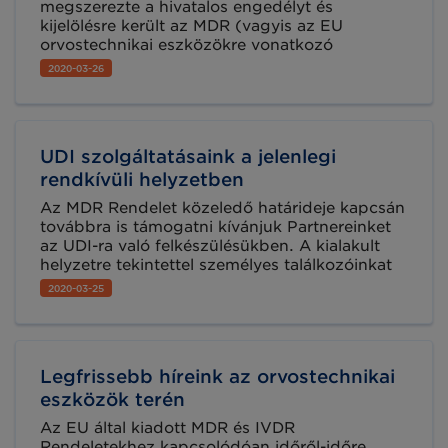
megszerezte a hivatalos engedélyt és
kijelölésre került az MDR (vagyis az EU
orvostechnikai eszközökre vonatkozó
rendelete) szerinti megfelelőség értékelések
2020-03-26
végzésére.
UDI szolgáltatásaink a jelenlegi
rendkívüli helyzetben
Az MDR Rendelet közeledő határideje kapcsán
továbbra is támogatni kívánjuk Partnereinket
az UDI-ra való felkészülésükben. A kialakult
helyzetre tekintettel személyes találkozóinkat
online csatornákra helyeztük át, de
2020-03-25
kérdéseikkel továbbra is forduljanak hozzánk,
a képzésekkel, tanácsadással, valamint a friss
hírekkel az UDI témakörben továbbra sem
állunk le.
Legfrissebb híreink az orvostechnikai
eszközök terén
Az EU által kiadott MDR és IVDR
Rendeletekhez kapcsolódóan időről-időre