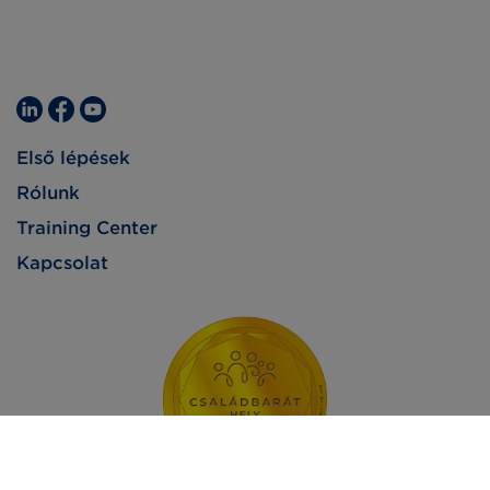
Első lépések
Rólunk
Training Center
Kapcsolat