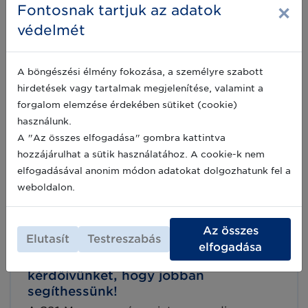
soron következő nyílt ülésére, amelyre a
×
Fontosnak tartjuk az adatok
GoToMeeting online platformon kerül sor 2020.
2020-05-06
május 19-én 10:00 óra kezdettel.
védelmét
A böngészési élmény fokozása, a személyre szabott
Egy év haladékot kap az
hirdetések vagy tartalmak megjelenítése, valamint a
orvostechnikai iparág az MDR
forgalom elemzése érdekében sütiket (cookie)
felkészülésre és indulásra
használunk.
2020. április 24-én az Európai Unió hivatalos
A "Az összes elfogadása" gombra kattintva
lapjában is közzétették az MDR rendelet
(orvostechnikai eszközökről szóló (EU)
hozzájárulhat a sütik használatához. A cookie-k nem
2017/745 rendelet) elfogadott 1 éves
elfogadásával anonim módon adatokat dolgozhatunk fel a
halasztásáról szóló döntést.
2020-04-27
weboldalon.
Az összes
Elutasít
Testreszabás
Önnek mire van szüksége az UDI
elfogadása
felkészüléshez? Töltse ki
kérdőívünket, hogy jobban
segíthessünk!