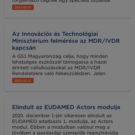
forgalmazó cégnek egy speciális tudással
rendelkező, minőség és
2021-02-07
megfelelőségbiztosítási szakembert (person
responsible for regulatory compliance - PRRC)
kell foglalkoztatnia. Az Óbudai Egyetem
képzést indít annak érdekében, hogy a
Az Innovációs és Technológiai
magyarországi medtech cégek eleget
tehessenek ennek az előírásnak.
Minisztérium felmérése az MDR/IVDR
kapcsán
A GS1 Magyarország célja, hogy minden
lehetséges eszközzel támogassa a hazai
érintett vállalkozásokat az MDR/IVDR
Rendeletekre való felkészülésben. Jelen
cikkünkben az Innovációs és Technológiai
2021-01-11
Minisztérium (ITM) felmérésére hívjuk fel a
figyelmet, melynek célja az MDR/IVDR
felkészüléssel kapcsolatos igények
feltérképezése, a vállalkozások hatékony
Elindult az EUDAMED Actors modulja
segítése érdekében.
2020. december 1-jén sikeresen elindult az
EUDAMED adatbázis 1. modulja, az Actors
modul. Ebben a modulban valósul meg a
jövőben a gazdasági szereplők regisztrációja