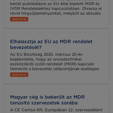
került publikálásra az EU által kiadott MDR és
IVDR Rendeletekhez kapcsolódóan. Olvassa el
rövid hírgyűjteményünket, melyből az aktuális
információkról tájékozódhat.
2020-03-31
Elhalasztja az EU az MDR rendelet
bevezetését?
Az EU Bizottság 2020. március 25-én
bejelentette, hogy az orvostechnikai
eszközökről szóló rendelet (MDR) kapcsán
felmerült a bevezetés időpontjának esetleges
elhalasztása. A javaslattételt az EU Parlament
2020-03-31
és Tanács felé április elejére tervezik, hogy
minél előbb elfogadásra kerülhessen, hiszen a
most hatályos végrehajtási dátum nagyon
közeledik (2020. május 26). Mit fog jelenteni a
Magyar cég is bekerült az MDR
halasztás a gyakorlatban, ha elfogadják?
tanúsító szervezetek sorába
A CE Certiso Kft. Európában 12. szervezetként