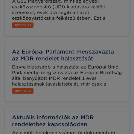
A GS1 Magyarország, mint az egyedi
eszközazonosító (UDI) kiadására kijelölt
szervezet, évek óta segíti a hazai
eszközgyártókat a felkészülésben. Ezt a
gyakorlatot ebben a vészhelyzettel terhelt
2020-04-21
időszakban is fenntartjuk, állunk az
érdeklődők, kötelezettek rendelkezésére.
Töltse ki kérdőívünket, hogy még jobban az
Ön igényeire tudjunk koncentrálni!
Az Európai Parlament megszavazta
az MDR rendelet halasztását
Egyre biztosabb a halasztás: az Európai Unió
Parlamentje megszavazta az Európai Bizottság
által benyújtott MDR rendelet 1 éves
halasztásának javaslattételét, már csak a
Tagállamoknak kell jóváhagyni a
2020-04-20
kezdeményezést.
Aktuális információk az MDR
rendelethez kapcsolódóan
Az elmúlt hetekben számos új dokumentum