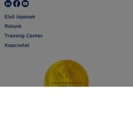
Első lépések
Rólunk
Training Center
Kapcsolat
Impresszum
Adatvédelem
Jogi nyilatkozat