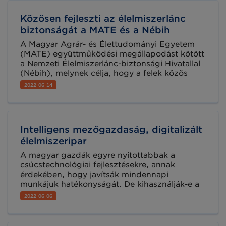
Közösen fejleszti az élelmiszerlánc
biztonságát a MATE és a Nébih
A Magyar Agrár- és Élettudományi Egyetem
(MATE) együttműködési megállapodást kötött
a Nemzeti Élelmiszerlánc-biztonsági Hivatallal
(Nébih), melynek célja, hogy a felek közös
oktatási-kutatási projekteket valósítsanak meg,
2022-06-14
továbbá szakmai céljaik érdekében együttesen
mozgósítsák tudásbázisukat és
kapcsolatrendszerüket.
Intelligens mezőgazdaság, digitalizált
élelmiszeripar
A magyar gazdák egyre nyitottabbak a
csúcstechnológiai fejlesztésekre, annak
érdekében, hogy javítsák mindennapi
munkájuk hatékonyságát. De kihasználják-e a
gazdák a digitalizációban rejlő lehetőségeket?
2022-06-06
Valóban terjed a szenzorok és drónok
használata és a robotizáció? Mire
használhatóak az így kapott adatok? Az iFood