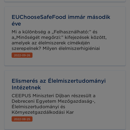
méréseredményei szerint fejenként 25,2 kg
élelmiszert dobunk feleslegesen a szemétbe
évente, a leggyakrabban elpazarolt
EUChooseSafeFood immár második
élelmiszerek toplistáját pedig továbbra is az
ételmaradékok vezetik.
éve
Mi a különbség a „Felhasználható:” és
a„Minőségét megőrzi:” kifejezések között,
amelyek az élelmiszerek címékéjén
szerepelnek? Milyen élelmiszerhigiéniai
szabályokat alkalmazzak otthon a családom
2022-09-26
biztonsága érdekében? Aggódjak-e az
adalékanyagok miatt? Néhány kérdés a sok
közül, melyeket európai fogyasztók tettek fel,
és az #EUChooseSafeFood pedig
Elismerés az Élelmiszertudományi
megválaszolta azokat. Az EU tagállamok és az
EFSA közös kampányának második éve egy
Intézetnek
sor új témával is foglalkozik.
CEEPUS Miniszteri Díjban részesült a
Debreceni Egyetem Mezőgazdaság-,
Élelmiszertudományi és
Környezetgazdálkodási Kar
Élelmiszertudományi Intézete. Az elismerést a
2022-08-25
Biology, Biotechnology and Food Sciences:
életminőség javítása a közép-európai