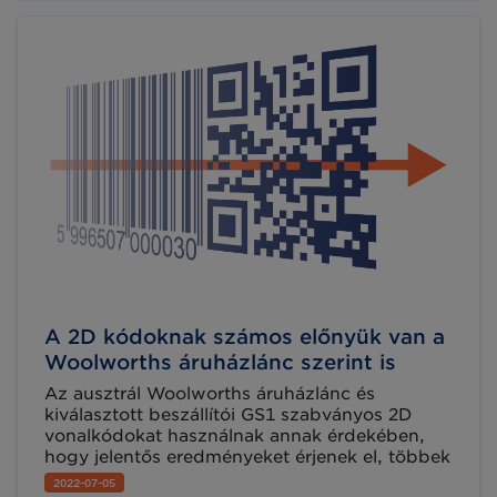
térségben elnevezésű hálózat tagjaként
érdemelte ki az agrárkar szervezeti egysége.
A 2D kódoknak számos előnyük van a
Woolworths áruházlánc szerint is
Az ausztrál Woolworths áruházlánc és
kiválasztott beszállítói GS1 szabványos 2D
vonalkódokat használnak annak érdekében,
hogy jelentős eredményeket érjenek el, többek
között az élelmiszerbiztonság növelését és az
2022-07-05