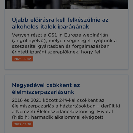
Újabb előírásra kell felkészülnie az
alkoholos italok iparágának
Vegyen részt a GS1 in Europe webinárján
(angol nyelvű), melyen segítséget nyújtunk a
szeszesital gyártásban és forgalmazásban
érintett iparági szereplőknek, hogy fel
tudjanak készülni a fogyasztók EU által előírt,
2023-06-02
teljes körű tájékoztatására az italok
összetevőivel kapcsolatosan. Regisztráljon
most a június 22-i online webinarra!
Negyedével csökkent az
élelmiszerpazarlásunk
2016 és 2021 között 24%-kal csökkent az
élelmiszerpazarlás a háztartásokban – derült ki
a Nemzeti Élelmiszerlánc-biztonsági Hivatal
(Nébih) harmadik alkalommal elvégzett
hulladékfelmérése során. A mintegy 300
2022-09-30
háztartás részvételével lezajlott