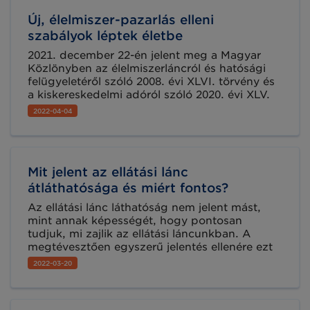
Élelmiszer Klaszter, az innomine DIH és a
Új, élelmiszer-pazarlás elleni
Nemzeti Agrárgazdasági Kamara által 2022.
május 31-én megtartott, „Intelligens
szabályok léptek életbe
mezőgazdaság, digitalizált élelmiszeripar”
2021. december 22-én jelent meg a Magyar
című rendezvényen ezekre a kérdésekre
Közlönyben az élelmiszerláncról és hatósági
keresték a válaszokat.
felügyeletéről szóló 2008. évi XLVI. törvény és
a kiskereskedelmi adóról szóló 2020. évi XLV.
törvény módosításáról szóló 2021. évi CLI.
2022-04-04
törvény. A jogszabály bevezeti az
élelmiszermentés szabályait a legnagyobb
árbevételű élelmiszer-kiskereskedő cégek
számára, valamint megemeli a kiskereskedelmi
Mit jelent az ellátási lánc
adó mértékét az adónem legfelső sávjában.
átláthatósága és miért fontos?
Az ellátási lánc láthatóság nem jelent mást,
mint annak képességét, hogy pontosan
tudjuk, mi zajlik az ellátási láncunkban. A
megtévesztően egyszerű jelentés ellenére ezt
egyáltalán nem könnyű elérni. Az elmúlt
2022-03-20
néhány évben számos szervezet tapasztalt
nem tervezett ellátási lánc zavarokat rendkívüli
időjárás, természeti katasztrófák, gyártüzek