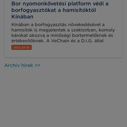
Bor nyomonkövetési platform védi a
mennyiségét.
borfogyasztókat a hamisítóktól
Kínában
Kínában a borfogyasztás növekedésével a
hamisítók is megjelentek a szektorban, komoly
károkat okozva a minőségi bortermelőknek és
értékesítőknek. A VeChain és a D.I.G. által
közösen kifejlesztett, blockchain-alapú Bor
2021-10-25
Nyomonkövetési Platform bevezetésének
második szakaszában a neves ausztrál
Penfolds Bin 407 Cabernet Sauvignon bora is
Archív hírek >>
felkerült az alkalmazásba.