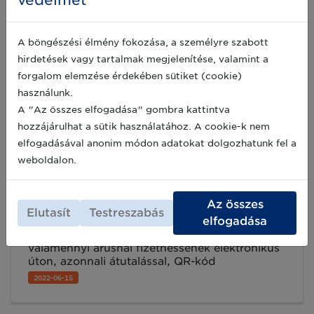
védelmét
végre, főként a friss termékek ágazatában.
GS1 szabványokkal a friss tojások
A böngészési élmény fokozása, a személyre szabott
nyomon követése is könnyebb
hirdetések vagy tartalmak megjelenítése, valamint a
Az argentin Rothex cég kiváló minőségű
forgalom elemzése érdekében sütiket (cookie)
élelmiszereket gyárt és forgalmaz. Jelenleg fő
használunk.
tevékenysége a friss étkezési tojás termelése
és forgalmazása – mindehhez a pontos
A "Az összes elfogadása" gombra kattintva
nyomon követés és a hatékonyság érdekében
2022-06-20
hozzájárulhat a sütik használatához. A cookie-k nem
GS1 szabványos megoldásokat alkalmaznak.
elfogadásával anonim módon adatokat dolgozhatunk fel a
Olvassa el cikkünket!
weboldalon.
Digitális termelői piac Budán – előny a
vásárlóknak és a kiskereskedőknek
Az összes
Elutasít
Testreszabás
elfogadása
A Czakó Termelői Piacz és a Mastercard
közösen dolgoznak azon, hogy a piac vásárlói
valamennyi árusnál fizethessenek elektronikus
úton, azonnali átutalással, QR-kód
segítségével, mobilos-vagy hagyományos
2022-06-15
bankkártyás fizetéssel.