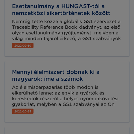
vagy más formában jelentkező, az ellátási lánc
Esettanulmány a HUNGAST-tól a
rendes menetét gátoló eseményeket.
nemzetközi sikertörténetek között
Nemrég tette közzé a globális GS1 szervezet a
Traceability Reference Book kiadványt, az első
olyan esettanulmány-gyűjteményt, melyben a
világ minden tájáról érkező, a GS1 szabványok
közreműködésével megvalósított
2022-02-10
sikertörténetek kerülnek bemutatásra. Nagy
örömünkre szolgál, hogy a nemzetközi
körképben egy hazai esettanulmánnyal, a
Hungast csoport eredményes
Mennyi élelmiszert dobnak ki a
szabványbevezetésével is találkozhatnak az
érdeklődők.
magyarok: íme a számok
Az élelmiszerpazarlás több módon is
elkerülhető lenne: az egyik a gyártók és
kereskedők részéről a helyes nyomonkövetési
gyakorlat, melyben a GS1 szabványai az Ön
segítségére is lehetnek. A hatékony nyomon
2021-10-25
követés biztosíthatja, hogy a termékeket a
felhasználhatóság határain belül tudják
értékesíteni a gyártók, kereskedők, ezzel is
csökkentve az élelmiszerhulladék