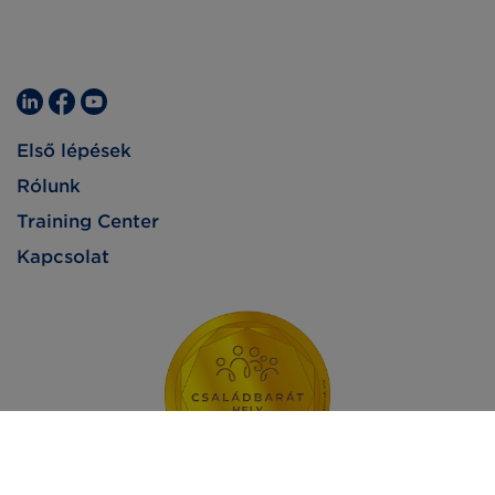
Első lépések
Rólunk
Training Center
Kapcsolat