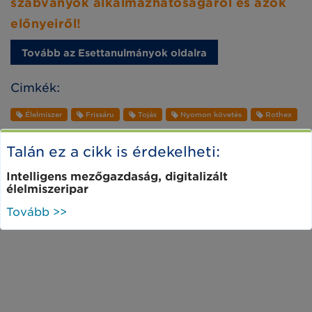
szabványok alkalmazhatóságáról és azok
előnyeiről!
Tovább az Esettanulmányok oldalra
Cimkék:
Élelmiszer
Frissáru
Tojás
Nyomon követés
Rothex
Talán ez a cikk is érdekelheti:
Intelligens mezőgazdaság, digitalizált
élelmiszeripar
Tovább >>