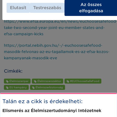
Az összes
Elutasít
Testreszabás
Források:
elfogadása
https://www.efsa.europa.eu/en/news/euchoosesafefood
take-two-second-year-joint-eu-member-states-and-
efsa-campaign-kicks
https://portal.nebih.gov.hu/-/-euchoosesafefood-
masodik-felvonas-az-eu-tagallamok-es-az-efsa-kozos-
kampanyanak-masodik-eve
Cimkék:
Élelmiszeripar
Élelmiszerszektor
#EUChooseSafeFood
EU kampány
Élelmiszerbiztonság
Talán ez a cikk is érdekelheti:
Elismerés az Élelmiszertudományi Intézetnek