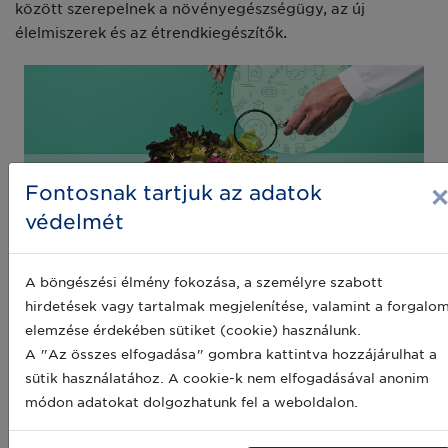
között szerepelnek a növényegészségügy, az új
élelmiszerek és az étrendkiegészítők.
Fontosnak tartjuk az adatok
védelmét
A kampány weboldalán elérhető egy
#EUChooseSafeFood eszköztár, amely látványelemeket,
A böngészési élmény fokozása, a személyre szabott
rövidfilmeket és közösségi média bejegyzéseket
hirdetések vagy tartalmak megjelenítése, valamint a forgalo
tartalmaz különböző nyelveken, így a különböző
elemzése érdekében sütiket (cookie) használunk.
nemzeti hatóságok és egyesületek, szervezetek is
A "Az összes elfogadása" gombra kattintva hozzájárulhat a
bekapcsolódhatnak a kampányba.
sütik használatához. A cookie-k nem elfogadásával anonim
módon adatokat dolgozhatunk fel a weboldalon.
A kampány weboldala a következő linken érhető
el:
https://campaigns.efsa.europa.eu/EUChooseSafeFoo