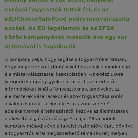
Néhány kérdés a sok közül, melyeket
európai fogyasztók tettek fel, és az
#EUChooseSafeFood pedig megválaszolta
azokat. Az EU tagállamok és az EFSA
közös kampányának második éve egy sor
új témával is foglalkozik.
A kampány célja, hogy segítse a fogyasztókat abban,
hogy megalapozott döntéseket hozzanak a mindennapi
élelmiszerválasztással kapcsolatban. Az egész EU-ra
kiterjedő kampány gyakorlatias és hozzáférhető
információkat kínál a fogyasztóknak, amelyeket az
élelmiszerek vásárlásakor és azok fogyasztása során
alkalmazhatnak - a címkék és az azon szereplő
adalékanyagok értelmezésétől kezdve az élelmiszerek
előkészítéséig és tárolásáig. A május 16-án indult
kampány második éve a tavalyi esztendőre épít, bővítve
a fogyasztók által megismerhető témák körét, melyek