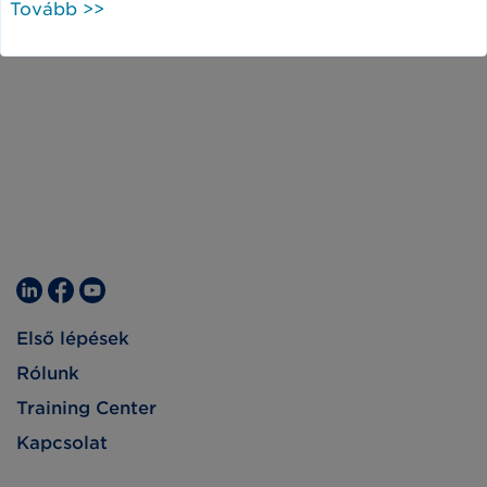
Tovább >>
Első lépések
Rólunk
Training Center
Kapcsolat