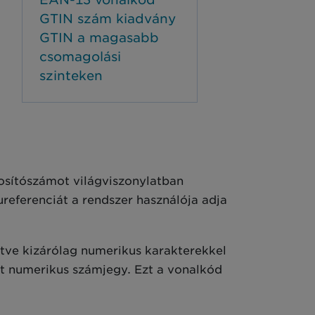
GTIN szám kiadvány
GTIN a magasabb
csomagolási
szinteken
nosítószámot világviszonylatban
ureferenciát a rendszer használója adja
etve kizárólag numerikus karakterekkel
lt numerikus számjegy. Ezt a vonalkód