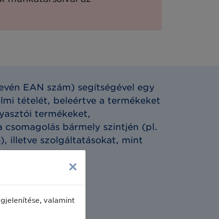
evén EAN szám) segítségével egy
lmi tételét, beleértve a termékeket
gyasztói termékeket,
 csomagolás bármely szintjén (pl.
, illetve szolgáltatásokat, mint
×
jelenítése, valamint