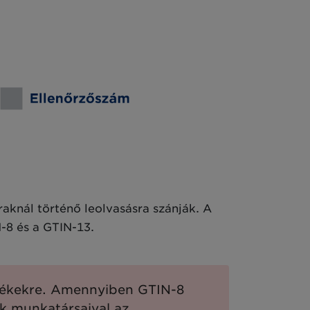
raknál történő leolvasásra szánják. A
-8 és a GTIN-13.
rmékekre. Amennyiben GTIN-8
nk munkatársaival az