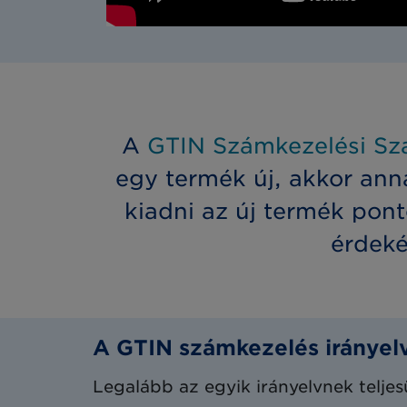
A
GTIN Számkezelési Sz
egy termék új, akkor anna
kiadni az új termék po
érdek
A GTIN számkezelés irányel
Legalább az egyik irányelvnek telje