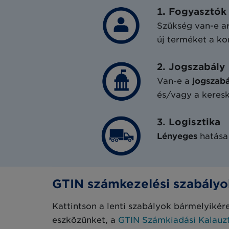
1. Fogyasztók
Szükség van-e ar
új terméket a ko
2. Jogszabály
Van-e a
jogszab
és/vagy a keresk
3. Logisztika
Lényeges
hatása
GTIN számkezelési szabályo
Kattintson a lenti szabályok bármelyikér
eszközünket, a
GTIN Számkiadási Kalauz