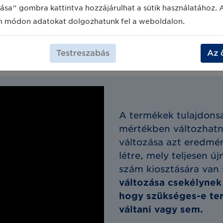
ása" gombra kattintva hozzájárulhat a sütik használatához. 
m módon adatokat dolgozhatunk fel a weboldalon.
Testreszabás
Az 
tnom a termékem GTIN azonosító
A termékek tulajdons
mértékben változhatn
változása azt eredmé
létre, mely teljesen ú
szám kiosztására van
változása csekélynek
hogy szükséges-e te
váltani vagy sem.