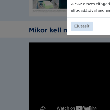
A "Az összes elfogad
elfogadásával anoni
Elutasít
Mikor kell megváltozta