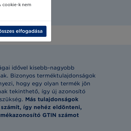
A cookie-k nem
összes elfogadása
ját?
ágai idővel kisebb-nagyobb
ak. Bizonyos terméktulajdonságok
nyezi, hogy egy olyan termék jön
jnak tekinthető, így új azonosító
 szükség.
Más tulajdonságok
 számít, így nehéz eldönteni,
rmékazonosító GTIN számot