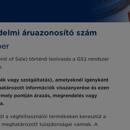
edelmi áruazonosító szám
er
int of Sale) történő leolvasás a GS1 rendszer
e.
k vagy szolgáltatás), amelyeknél igényként
határozott információk visszanyerése és ezen
ármely pontján árazás, megrendelés vagy
a.
l a végfelhasználói termékeken keresztül a
e meghatározott tulajdonságai vannak. A