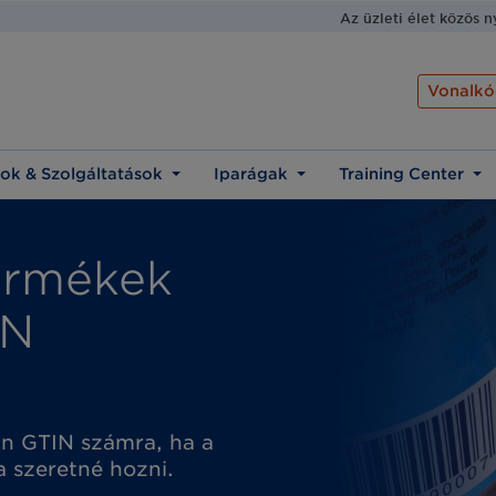
Az üzleti élet közös 
Vonalkó
ok & Szolgáltatások
Iparágak
Training Center
ermékek
IN
an GTIN számra, ha a
 szeretné hozni.