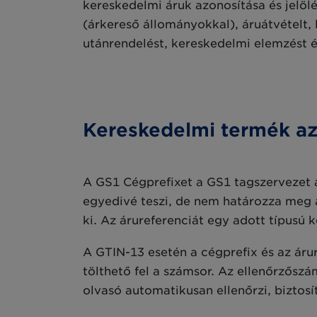
kereskedelmi áruk azonosítása és jelölé
(árkereső állományokkal), áruátvételt,
utánrendelést, kereskedelmi elemzést é
Kereskedelmi termék a
A GS1 Cégprefixet a GS1 tagszervezet a
egyedivé teszi, de nem határozza meg az
ki. Az árureferenciát egy adott típusú 
A GTIN-13 esetén a cégprefix és az áru
tölthető fel a számsor. Az ellenőrzősz
olvasó automatikusan ellenőrzi, biztosí