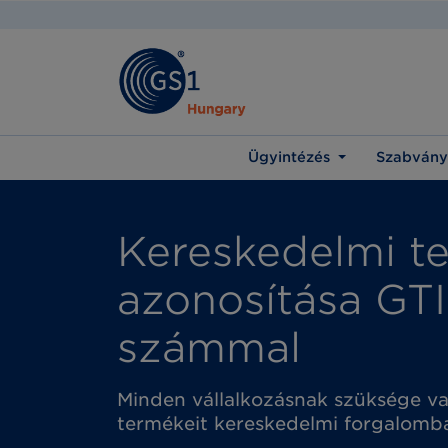
Ügyintézés
Szabvány
Kereskedelmi t
azonosítása GT
számmal
Minden vállalkozásnak szüksége v
termékeit kereskedelmi forgalomba