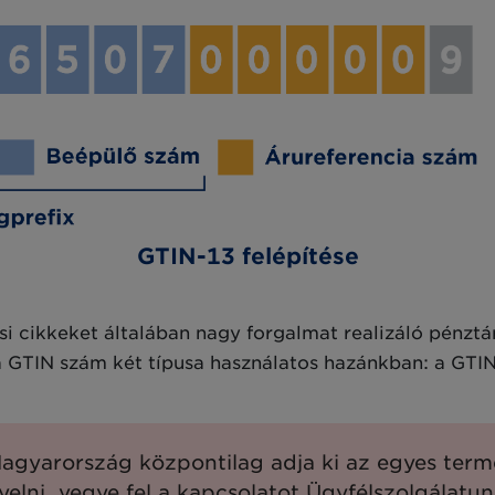
GTIN-13 felépítése
i cikkeket általában nagy forgalmat realizáló pénztá
 GTIN szám két típusa használatos hazánkban: a GTIN
Magyarország központilag adja ki az egyes te
elni, vegye fel a kapcsolatot Ügyfélszolgálatu