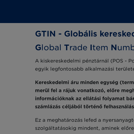
GTIN - Globális keresk
G
lobal
T
rade
I
tem
N
umb
A kiskereskedelmi pénztárnál (POS - Po
egyik legfontosabb alkalmazási terület
Kereskedelmi áru minden egység (termé
merül fel a rájuk vonatkozó, előre meg
információknak az ellátási folyamat b
számlázás céljából történő felhasználás
Ez a meghatározás lefed a nyersanyagtó
szolgáltatásokig mindent, aminek előr