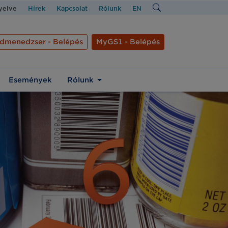
nyelve
Hírek
Kapcsolat
Rólunk
EN
dmenedzser - Belépés
MyGS1 - Belépés
Események
Rólunk