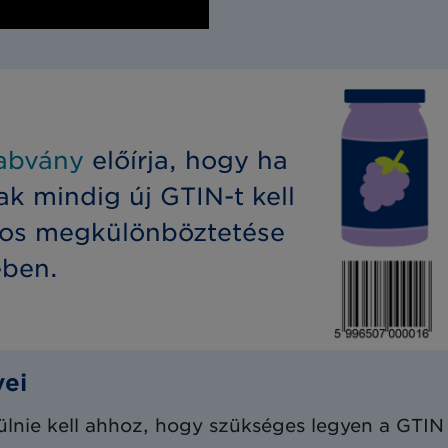
abvány
előírja, hogy ha
k mindig új GTIN-t kell
ntos megkülönböztetése
ében.
vei
sülnie kell ahhoz, hogy szükséges legyen a GTI