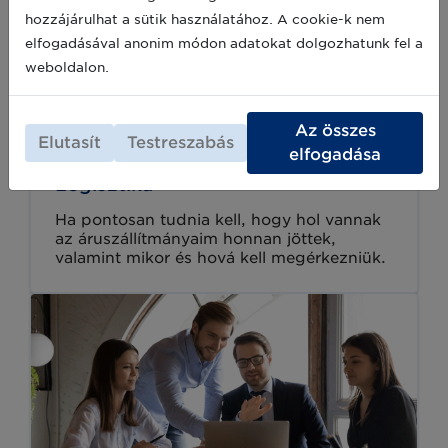
hozzájárulhat a sütik használatához. A cookie-k nem
elfogadásával anonim módon adatokat dolgozhatunk fel a
weboldalon.
Az összes
Elutasít
Testreszabás
elfogadása
Logisztika
Ha pontosan tudnia kell, hogy hol vannak
az áruszállítmányaim honnan jöttek,
valamint mikor és hová kell megérkezniük.