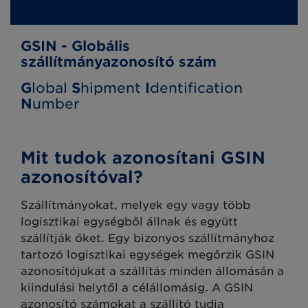
GSIN - Globális
szállítmányazonosító szám
G
lobal
S
hipment
I
dentification
N
umber
Mit tudok azonosítani GSIN
azonosítóval?
Szállítmányokat, melyek egy vagy több
logisztikai egységből állnak és együtt
szállítják őket. Egy bizonyos szállítmányhoz
tartozó logisztikai egységek megőrzik GSIN
azonosítójukat a szállítás minden állomásán a
kiindulási helytől a célállomásig. A GSIN
azonosító számokat a szállító tudja