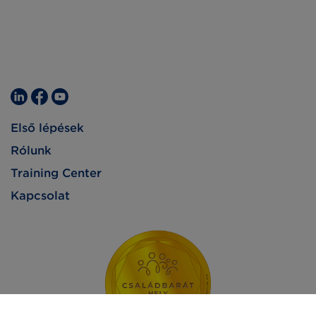
Első lépések
Rólunk
Training Center
Kapcsolat