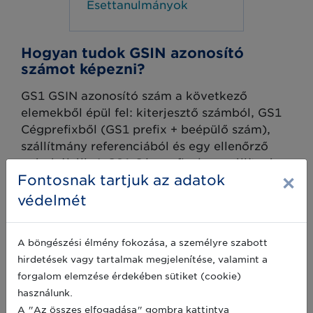
Esettanulmányok
Hogyan tudok GSIN azonosító
számot képezni?
GS1 GSIN azonosító szám a következő
elemekből épül fel: kiterjesztő számból, GS1
Cégprefixből (GS1 prefix + beépülő szám),
szállítmány referenciából és egy ellenőrző
számból áll. A GS1 Cégprefix és a szállítmány
×
Fontosnak tartjuk az adatok
referencia együtt 16 számjegyből áll. A 17.
karakter az ellenőrző szám.
védelmét
A böngészési élmény fokozása, a személyre szabott
hirdetések vagy tartalmak megjelenítése, valamint a
forgalom elemzése érdekében sütiket (cookie)
használunk.
A "Az összes elfogadása" gombra kattintva