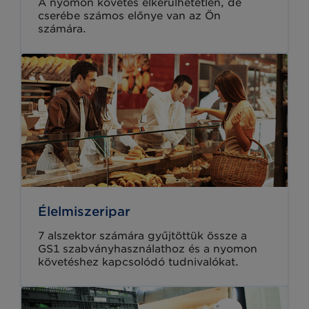
A nyomon követés elkerülhetetlen, de
cserébe számos előnye van az Ön
számára.
Élelmiszeripar
7 alszektor számára gyűjtöttük össze a
GS1 szabványhasználathoz és a nyomon
követéshez kapcsolódó tudnivalókat.