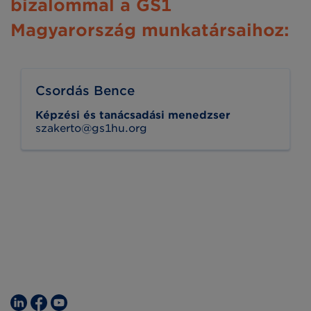
bizalommal a GS1
Magyarország munkatársaihoz:
Csordás Bence
Képzési és tanácsadási menedzser
szakerto@gs1hu.org