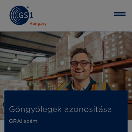
Göngyölegek azonosítása
GRAI szám