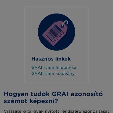
Hasznos linkek
GRAI szám felépítése
GRAI szám kiadvány
Hogyan tudok GRAI azonosító
számot képezni?
Visszatérő tárgyak nyitott rendszerű azonosítását