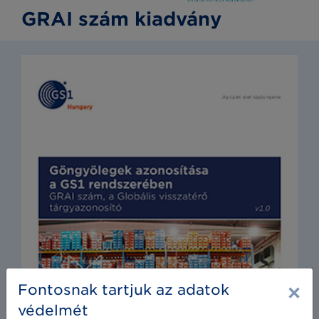
GRAI szám kiadvány
×
Fontosnak tartjuk az adatok
védelmét