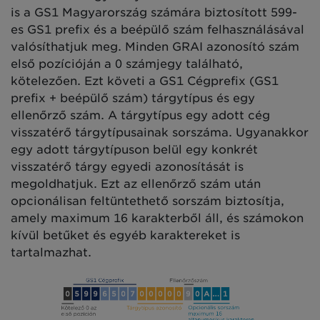
is a GS1 Magyarország számára biztosított 599-
es GS1 prefix és a beépülő szám felhasználásával
valósíthatjuk meg. Minden GRAI azonosító szám
első pozícióján a 0 számjegy található,
kötelezően. Ezt követi a GS1 Cégprefix (GS1
prefix + beépülő szám) tárgytípus és egy
ellenőrző szám. A tárgytípus egy adott cég
visszatérő tárgytípusainak sorszáma. Ugyanakkor
egy adott tárgytípuson belül egy konkrét
visszatérő tárgy egyedi azonosítását is
megoldhatjuk. Ezt az ellenőrző szám után
opcionálisan feltüntethető sorszám biztosítja,
amely maximum 16 karakterből áll, és számokon
kívül betűket és egyéb karaktereket is
tartalmazhat.