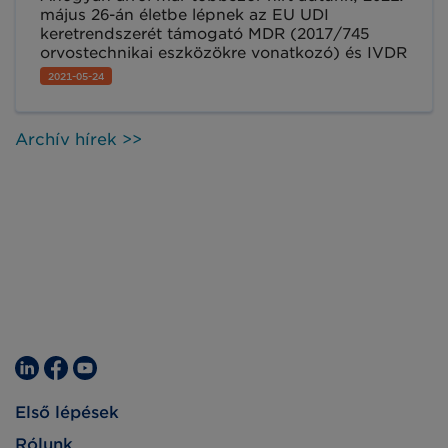
május 26-án életbe lépnek az EU UDI
keretrendszerét támogató MDR (2017/745
orvostechnikai eszközökre vonatkozó) és IVDR
(2017/746 in vitro diagnosztikai eszközökre
2021-05-24
vonatkozó) Rendeletek.
Archív hírek >>
Első lépések
Rólunk