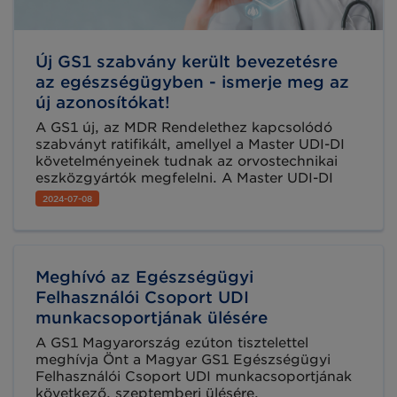
Új GS1 szabvány került bevezetésre
az egészségügyben - ismerje meg az
új azonosítókat!
A GS1 új, az MDR Rendelethez kapcsolódó
szabványt ratifikált, amellyel a Master UDI-DI
követelményeinek tudnak az orvostechnikai
eszközgyártók megfelelni. A Master UDI-DI
azonosítóval kapcsolatos követelmények a
2024-07-08
kontaktlencséket, szemüvegkereteket,
szemüveglencséket és kész
olvasószemüvegeket érintik.
Meghívó az Egészségügyi
Felhasználói Csoport UDI
munkacsoportjának ülésére
A GS1 Magyarország ezúton tisztelettel
meghívja Önt a Magyar GS1 Egészségügyi
Felhasználói Csoport UDI munkacsoportjának
következő, szeptemberi ülésére.