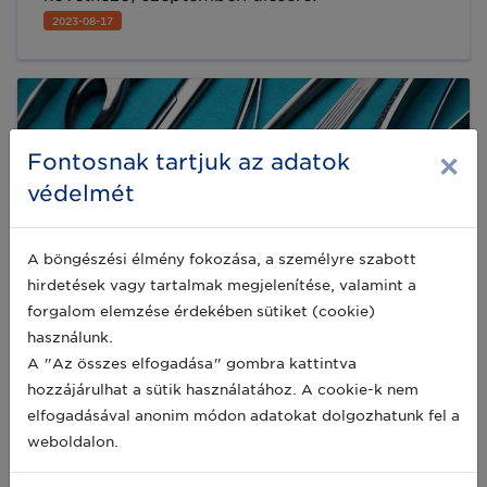
2023-08-17
×
Fontosnak tartjuk az adatok
védelmét
A böngészési élmény fokozása, a személyre szabott
hirdetések vagy tartalmak megjelenítése, valamint a
forgalom elemzése érdekében sütiket (cookie)
használunk.
A "Az összes elfogadása" gombra kattintva
hozzájárulhat a sütik használatához. A cookie-k nem
MDR Amendment hatása az UDI
elfogadásával anonim módon adatokat dolgozhatunk fel a
kötelezettségekre
weboldalon.
Az Európai Parlament és a Tanács 2023.