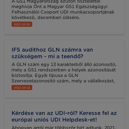
A GS1 Magyarország ezúton tisztelettel
meghívja Önt a Magyar GS1 Egészségügyi
Felhasználói Csoport UDI munkacsoportjának
következő, decemberi ülésére.
2021-10-20
IFS audithoz GLN számra van
szükségem - mi a teendő?
A GLN szám egy 13 karakterből álló azonosító,
mely a GS1 rendszerben a helyek azonosítását
biztosítja. Egyik típusa a GLN
Szervezetazonosító szám, mely a vállalkozást,
mint jogi személyt azonosítja és a vállalkozás
2021-10-14
székhely címéhez kapcsolódik. A GLN
Szervezetazonosító szám felhasználási
területei, például az EDI kommunikáció, a
kereskedelmi partnereikkel történő
Kérdése van az UDI-ról? Keresse fel az
kapcsolattartás, vagy akár az IFS audit
lebonyolítása, stb.
európai uniós UDI Helpdesk-et!
Ahogyan arról már többször hírt adtunk, 2021.