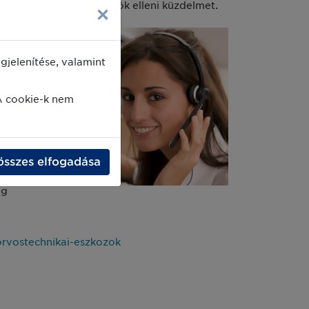
íti a hamisított eszközök elleni küzdelmet.
×
jelenítése, valamint
A cookie-k nem
s
összes elfogadása
ág
rvostechnikai-eszkozok