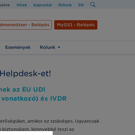
nyelve
Hírek
Kapcsolat
Rólunk
EN
dmenedzser - Belépés
MyGS1 - Belépés
Események
Rólunk
 Helpdesk-et!
pnek az EU UDI
 vonatkozó) és IVDR
shetőségüket, amikor ez szükséges. Ugyancsak
 biztonságot, könnyebbé teszi az