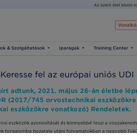
Az üzleti élet közös 
Vonalkó
ok & Szolgáltatások
Iparágak
Training Center
Keresse fel az európai uniós UDI
írt adtunk, 2021. május 26-án életbe lé
R (2017/745 orvostechnikai eszközökre
ikai eszközökre vonatkozó) Rendeletek.
vosi eszközök azonosítását és könnyebbé teszi a visszakere
ékek forgalomba hozatala utáni folyamatokban a nagyobb fokú