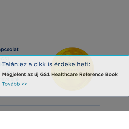
pcsolat
yGS1
Talán ez a cikk is érdekelheti:
jelentkezés
iss hírek
Megjelent az új GS1 Healthcare Reference Book
rleveleink
Tovább >>