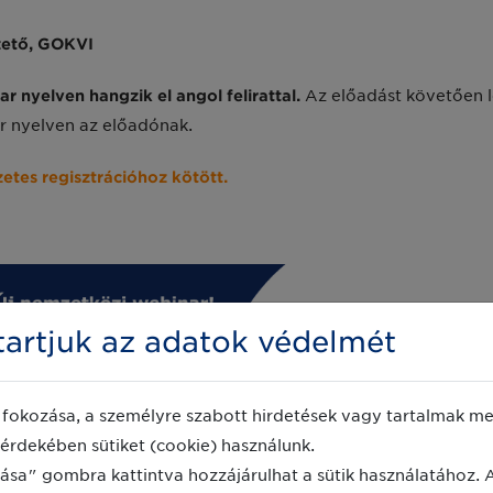
ezető, GOKVI
r nyelven hangzik el angol felirattal.
Az előadást követően l
ar nyelven az előadónak.
etes regisztrációhoz kötött.
artjuk az adatok védelmét
fokozása, a személyre szabott hirdetések vagy tartalmak meg
érdekében sütiket (cookie) használunk.
ása" gombra kattintva hozzájárulhat a sütik használatához. 