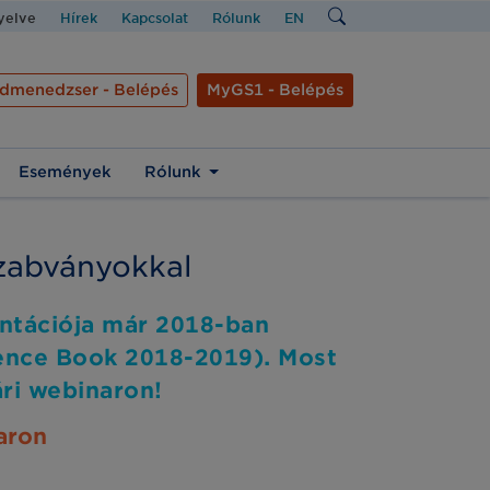
nyelve
Hírek
Kapcsolat
Rólunk
EN
dmenedzser - Belépés
MyGS1 - Belépés
Események
Rólunk
zabványokkal
ntációja már 2018-ban
ence Book 2018-2019). Most
ri webinaron!
aron