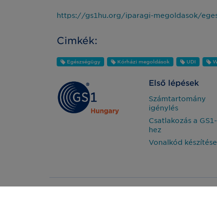
https://gs1hu.org/iparagi-megoldasok/eges
Cimkék:
Egészségügy
Kórházi megoldások
UDI
W
Első lépések
Számtartomány
igénylés
Csatlakozás a GS1-
hez
Vonalkód készítése
Impresszum
2026 - GS1 Magy