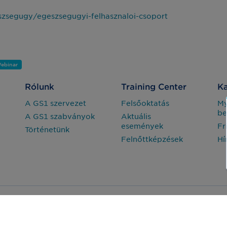
zsegugy/egeszsegugyi-felhasznaloi-csoport
ebinar
Rólunk
Training Center
Ka
A GS1 szervezet
Felsőoktatás
M
be
A GS1 szabványok
Aktuális
események
Fr
Történetünk
Felnőttképzések
Hí
Adatvédelem
Jogi nyilatkozat
arország Nonprofit Zrt. © Minden jog fenntartva.