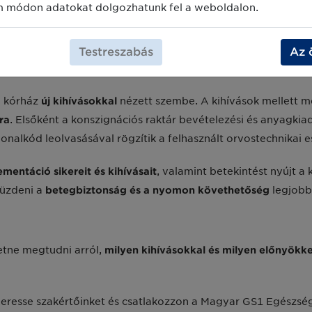
m módon adatokat dolgozhatunk fel a weboldalon.
Testreszabás
Az 
 szabványokat.
a kórház
új kihívásokkal
nézett szembe. A kihívások mellett m
ra
. Elsőként a konszignációs raktár bevételezési és anyagkiad
nalkód leolvasásával rögzítik a felhasznált orvostechnikai 
entáció sikereit és kihívásait
, valamint betekintést nyújt a
küzdeni a
betegbiztonság és a nyomon követhetőség
legjobb
retne megtudni arról,
milyen kihívásokkal és milyen előnyökke
Keresse szakértőinket és csatlakozzon a Magyar GS1 Egészsé