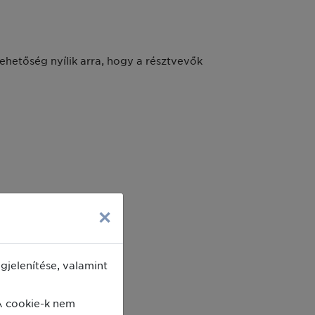
ehetőség nyílik arra, hogy a résztvevők
×
jelenítése, valamint
A cookie-k nem