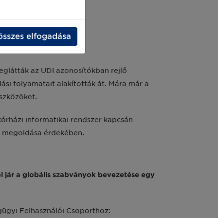
összes elfogadása
eglátták az UDI azonosítókban rejlő
ási folyamatait alakították át. Mára már a
eszközöket.
 kórházi informatikai rendszer kapcsán
 megoldása érdekében.
l jár a globális szabványok bevezetése egy
gügyi Felhasználói Csoporthoz: