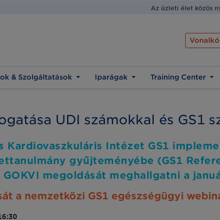
Az üzleti élet közös 
Vonalkó
ok & Szolgáltatások
Iparágak
Training Center
ogatása UDI számokkal és GS1 s
 Kardiovaszkuláris Intézet GS1 impleme
settanulmány gyűjteményébe (GS1 Refer
 a GOKVI megoldását meghallgatni a januá
sát a nemzetközi GS1 egészségügyi webin
16:30