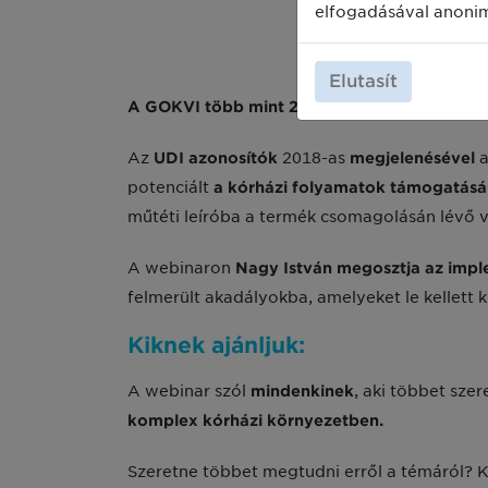
elfogadásával anoni
Elutasít
A GOKVI több mint 20 éve alkalmazza a GS1
Az
UDI azonosítók
2018-as
megjelenésével
potenciált
a kórházi folyamatok támogatásá
műtéti leíróba a termék csomagolásán lévő vo
A webinaron
Nagy István megosztja az implem
felmerült akadályokba, amelyeket le kellett 
Kiknek ajánljuk:
A webinar szól
mindenkinek
, aki többet sze
komplex kórházi környezetben.
Szeretne többet megtudni erről a témáról? 