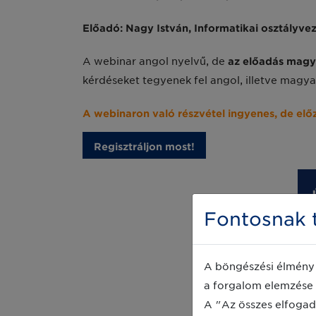
Előadó: Nagy István, Informatikai osztályv
A webinar angol nyelvű, de
az előadás magya
kérdéseket tegyenek fel angol, illetve magy
A webinaron való részvétel ingyenes, de előz
Regisztráljon most!
Fontosnak t
A böngészési élmény 
a forgalom elemzése 
A "Az összes elfogad