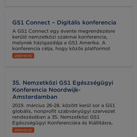
Zárókonferenciáját online formában, melynek
keretében két munkacsoport munkája kerül
lezárásra.
GS1 Connect – Digitális konferencia
A GS1 Connect egy évente megrendezésre
kerülő nemzetközi szakmai konferencia,
melynek házigazdája a GS1 Amerika. A
konferencia célja, hogy közös platformot
teremtsen az üzleti partnereknek a
2020-06-05
legkülönbözőbb szektorokból és sikeres
szabvány-alapú megoldások bemutatásával
arra ösztönözzék az ellátási láncban
résztvevőket, hogy fontolják meg ilyen
35. Nemzetközi GS1 Egészségügyi
lehetőségek alkalmazását folyamataik és
költségeik optimalizálása érdekében, valamint
Konferencia Noordwijk-
vevőik jobb kiszolgálásáért. A konferencia az
Amsterdamban
idén digitális verzióban lesz elérhető,
2019. március 26-28. között kerül sor a GS1
regisztrációs díj nélkül.
globális, nonprofit szabványügyi szervezet
rendezésében a 35. Nemzetközi GS1
Egészségügyi Konferenciára és Kiállításra,
Hollandiában. A 300-nál is több résztvevő,
2019-02-22
közel 40 országból érkezik erre az évente két