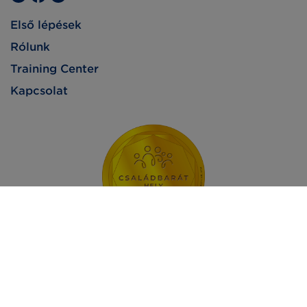
Első lépések
Rólunk
Training Center
Kapcsolat
Impresszum
Adatvédelem
Jogi nyilatkozat