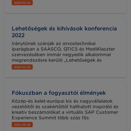
Food 7 szabvány és tanúsítási folyamat
2022-02-21
bemutatása és a hozzá kapcsolódó
információk megismertetése volt a
közönséggel. A részletek ismertetéséből az
immár kötelező, GS1-től igényelhető GLN szám
Lehetőségek és kihívások konferencia
sem hiányozhatott.
2022
Iránytűnek szánják az orvostechnikai
iparágban a SAASCO, QTICS és MediKlaszter
szervezésében immár negyedik alkalommal
megrendezésre kerülő „Lehetőségek és
Kihívások 2022” konferenciát, melyre 2022.
2022-01-19
február 2-án, hibrid formában kerül sor. A
konferenciával egyidőben egy kiállítást is
rendeznek, ahol innovatív magyar
orvostechnikai eszközöket és szolgáltatásokat
Fókuszban a fogyasztói élmények
ismerhetnek meg a résztvevők.
Közép-és kelet-európai kis és nagyvállalatok
vezetőitől és szakértőitől hallhatott inspiráló és
kreatív beszámolókat a virtuális SAP Customer
Experience Summit több száz fős
hallgatósága május 11-én, és hazai
2021-05-26
tapasztalatokról is szó esett.