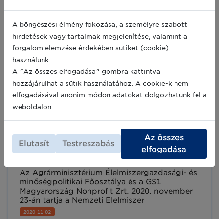
Az Ön vállalkozásának van már digitális
stratégiája?
A böngészési élmény fokozása, a személyre szabott
Regisztráljon a GS1 Healthcare Online
hirdetések vagy tartalmak megjelenítése, valamint a
Summit-ra!
forgalom elemzése érdekében sütiket (cookie)
A GS1 globális szabványszervezet GS1
használunk.
Healthcare csoportja az idei évben az online
A "Az összes elfogadása" gombra kattintva
térben rendezi meg nagyszabású nemzetközi
eseményét GS1 Healthcare Online Summit
hozzájárulhat a sütik használatához. A cookie-k nem
néven, 2020. november 17-19. között. Az év
2020-11-05
elfogadásával anonim módon adatokat dolgozhatunk fel a
egyik legnagyobb egészségügyi
weboldalon.
rendezvényén a szektor jövőjéről egyeztetnek
a szakemberek, valamint számos sikeres
szabványbevezetésről és újdonságról
Nemzeti Élelmiszer Nyomonkövetési
Az összes
számolnak be.
Elutasít
Testreszabás
Platform – Önt is várjuk a
elfogadása
Zárókonferenciára!
Az Agrárminisztérium Élelmiszergazdasági- és
minőségpolitikai Főosztálya és a GS1
Magyarország Nonprofit Zrt. 2020. november
23-án tartja a Nemzeti Élelmiszer
Nyomonkövetési Platform idei
2020-11-02