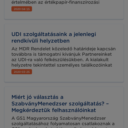
értelmében az értékpapír-finanszírozási
ügyleteik jelentése során az érintett
2020-04-15
jogalanyoknak LEI azonosítóval kell
rendelkezniük. Tudja meg a részleteket
cikkünkből és szerezze be LEI kódját
egyszerűen és gyorsan a GS1
UDI szolgáltatásaink a jelenlegi
Magyarországtól!
rendkívüli helyzetben
Az MDR Rendelet közeledő határideje kapcsán
továbbra is támogatni kívánjuk Partnereinket
az UDI-ra való felkészülésükben. A kialakult
helyzetre tekintettel személyes találkozóinkat
online csatornákra helyeztük át, de
2020-03-25
kérdéseikkel továbbra is forduljanak hozzánk,
a képzésekkel, tanácsadással, valamint a friss
hírekkel az UDI témakörben továbbra sem
állunk le.
Miért jó választás a
SzabványMenedzser szolgáltatás? –
Megkérdeztük felhasználóinkat
A GS1 Magyarország SzabványMenedzser
szolgáltatásához folyamatosan csatlakoznak a