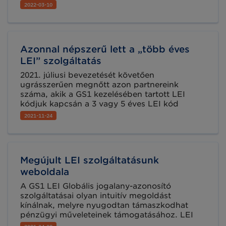
délelőtt (előreláthatóan 8.00-12.00 óra között),
2022-03-10
melynek következtében egyes szolgáltatásaink
átmenetileg szünetelni fognak.
Azonnal népszerű lett a „több éves
LEI” szolgáltatás
2021. júliusi bevezetését követően
ugrásszerűen megnőtt azon partnereink
száma, akik a GS1 kezelésében tartott LEI
kódjuk kapcsán a 3 vagy 5 éves LEI kód
hosszabbítást választották. Nem csoda, hiszen
2021-11-24
a szolgáltatás egyedülálló és nem csak az
évente történő megújítás adminisztrációs
terhei csökkenthetők általa, de ezzel a
lehetőséggel költséget is megtakaríthatnak
Megújult LEI szolgáltatásunk
partnereink.
weboldala
A GS1 LEI Globális jogalany-azonosító
szolgáltatásai olyan intuitív megoldást
kínálnak, melyre nyugodtan támaszkodhat
pénzügyi műveleteinek támogatásához. LEI
azonosítójával kapcsolatos feladatokat