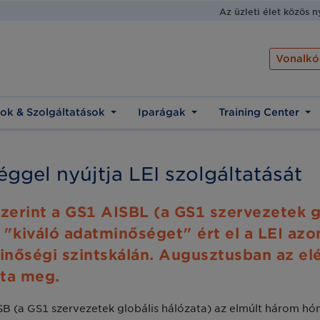
Az üzleti élet közös 
Vonalkó
ok & Szolgáltatások
Iparágak
Training Center
ggel nyújtja LEI szolgáltatását
zerint a GS1 AISBL (a GS1 szervezetek gl
kiváló adatminőséget" ért el a LEI azo
nőségi szintskálán. Augusztusban az elé
pta meg.
ISB (a GS1 szervezetek globális hálózata) az elmúlt három 