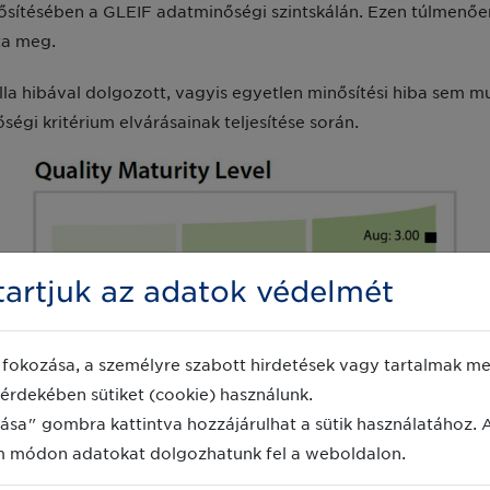
nősítésében a GLEIF adatminőségi szintskálán. Ezen túlmenő
ta meg.
nulla hibával dolgozott, vagyis egyetlen minősítési hiba sem 
gi kritérium elvárásainak teljesítése során.
artjuk az adatok védelmét
fokozása, a személyre szabott hirdetések vagy tartalmak meg
érdekében sütiket (cookie) használunk.
zervezet (LOU) közül 10 vagyis a csak 27%-uk érte el júliusba
ása" gombra kattintva hozzájárulhat a sütik használatához. 
k többsége az 1.00-es vagyis az elvárt érettségi szinten moz
m módon adatokat dolgozhatunk fel a weboldalon.
 (LOU) adatminőségére vonatkozóan megtalálható a
gleif.org
o