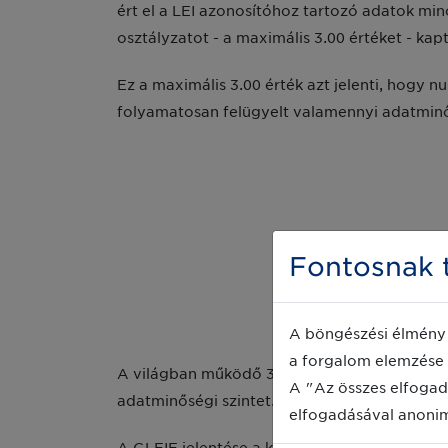
ért el a LEI azonosítóhoz tartozó adatok mi
osztályzatot - a maximális 3.00 értéket - kap
Ez a maximális 3.00 érték azt jelenti, hogy 
folyamatosan felügyelt valamennyi adatminősé
Fontosnak t
A böngészési élmény 
a forgalom elemzése 
A világban működő 36 lokális LEI kibocsátó s
A "Az összes elfogad
adatminőségi szintet. A kibocsátó szervezete
elfogadásával anoni
A GLEIF jelentése a kibocsátó szervezetek