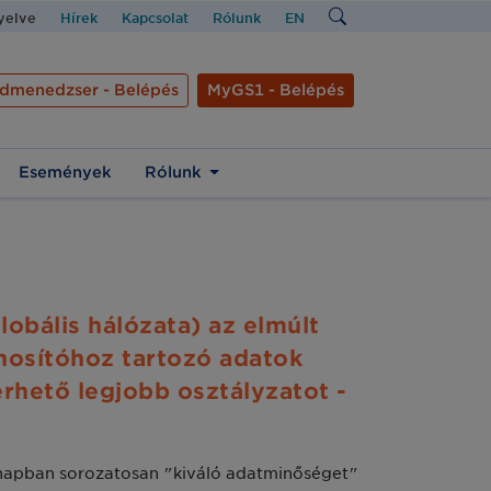
nyelve
Hírek
Kapcsolat
Rólunk
EN
dmenedzser - Belépés
MyGS1 - Belépés
Események
Rólunk
obális hálózata) az elmúlt
nosítóhoz tartozó adatok
rhető legjobb osztályzatot -
hónapban sorozatosan "kiváló adatminőséget"