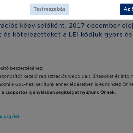
Testreszabás
Az 
GS1-től, gyorsan és hatékonyan!
ciós képviselőként, 2017 december elejé
t és kötelezetteket a LEI kódjuk gyors 
osító beszerzéséhez;
zonosítót kezelő regisztrációs weboldalt, űrlapokat és infor
hozni a GS1-hez, segítünk ennek lépéseiben is és mindez Önne
 a csoportos igénylésben segítséget nyújtunk Önnek.
.org/lei