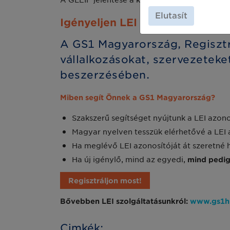
Elutasít
Igényeljen LEI azonosítót is a 
A GS1 Magyarország, Regisztrá
vállalkozásokat, szervezeteke
beszerzésében.
Miben segít Önnek a GS1 Magyarország?
Szakszerű segítséget nyújtunk a LEI azon
Magyar nyelven tesszük elérhetővé a LEI a
Ha meglévő LEI azonosítóját át szeretné 
Ha új igénylő, mind az egyedi,
mind pedig
Regisztráljon most!
Bővebben LEI szolgáltatásunkról:
www.gs1hu
Cimkék: