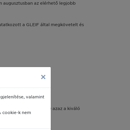
en augusztusban az elérhető legjobb
mutatkozott a GLEIF által megkövetelt és
×
jelenítése, valamint
n és augusztusban a 3.00 azaz a kiváló
A cookie-k nem
og.
ldalon.