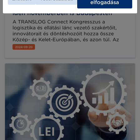
elfogadása
TRANSLOG Connect Kongresszus -
idén novemberben is Budapesten
A TRANSLOG Connect Kongresszus a
logisztika és ellátási lánc vezető szakértőit,
innovátorait és döntéshozóit hozza össze
Közép- és Kelet-Európában, és azon túl. Az
évente, novemberben megrendezésre kerülő
2024-09-20
esemény a legmodernebb megoldásokat
osztja meg, és azokra a kihívásokra fókuszál,
amelyekkel a dinamikusan fejlődő iparág
napjainkban szembesül.