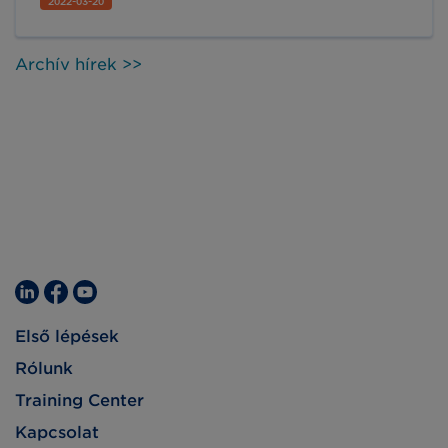
2022-03-20
néhány évben számos szervezet tapasztalt
nem tervezett ellátási lánc zavarokat rendkívüli
időjárás, természeti katasztrófák, gyártüzek
Archív hírek >>
vagy más formában jelentkező, az ellátási lánc
rendes menetét gátoló eseményeket.
Első lépések
Rólunk
Training Center
Kapcsolat