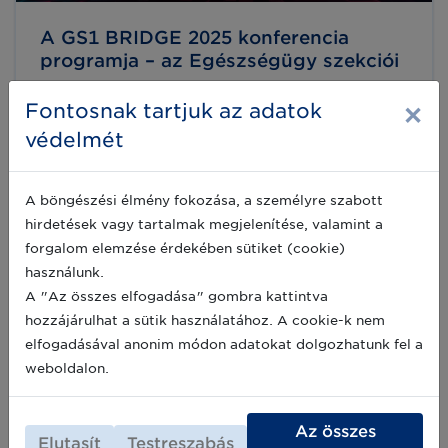
A GS1 BRIDGE 2025 konferencia
programja – az Egészségügy szekciói
A GS1 BRIDGE 2025 konferencia egyedülálló
×
platform az innovatív megoldások
Fontosnak tartjuk az adatok
megismerésére, miközben kiváló alkalom a
védelmét
szakmai párbeszédre is. Az Etele Cinema
inspiráló környezetében rendezett esemény
2025-02-03
programja minden résztvevő számára tartogat
A böngészési élmény fokozása, a személyre szabott
releváns és gyakorlatias témákat, legyen szó
jogszabályi megfelelésről, digitalizációról vagy
hirdetések vagy tartalmak megjelenítése, valamint a
az egészségügyi iparágnak szóló
forgalom elemzése érdekében sütiket (cookie)
újdonságokól. Külön termet kap a nap
használunk.
folyamán VÉSZHELYZET és MISSION
IMPOSSIBLE szekciónk, nézzük mi várja az
A "Az összes elfogadása" gombra kattintva
érdeklődőket:
hozzájárulhat a sütik használatához. A cookie-k nem
elfogadásával anonim módon adatokat dolgozhatunk fel a
weboldalon.
Az összes
Elutasít
Testreszabás