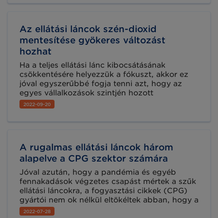
a fejlődéshez.
Az ellátási láncok szén-dioxid
mentesítése gyökeres változást
hozhat
Ha a teljes ellátási lánc kibocsátásának
csökkentésére helyezzük a fókuszt, akkor ez
jóval egyszerűbbé fogja tenni azt, hogy az
egyes vállalkozások szintjén hozott
klímaintézkedések hatékonyabbá válhassanak
2022-09-20
- mutatta ki a World Economic Forum (WEF)
kutatása.
A rugalmas ellátási láncok három
alapelve a CPG szektor számára
Jóval azután, hogy a pandémia és egyéb
fennakadások végzetes csapást mértek a szűk
ellátási láncokra, a fogyasztási cikkek (CPG)
gyártói nem ok nélkül eltökéltek abban, hogy a
rugalmassághoz szükséges láthatóságot
2022-07-28