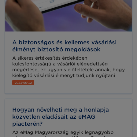
A biztonságos és kellemes vásárlási
élményt biztosító megoldások
A sikeres értékesítés érdekében
kulcsfontosságú a vásárlói elégedettség
megértése, ez ugyanis előfeltétele annak, hogy
kielégítő vásárlási élményt tudjunk nyújtani
ügyfeleinknek. Ha rendelkezünk ezekkel az
2023-06-12
információkkal, ha naprakész visszajelzéseink
vannak a platformunkkal kapcsolatban,
lehetőségünk van rá, hogy olyan
módosításokat hajtsunk végre, amelyekkel
Hogyan növelheti meg a honlapja
kiiktathatjuk ezeket a hiányosságokat és olyan
vásárlói élményt nyújthatunk, amivel
közvetlen eladásait az eMAG
elérhetjük, hogy a vásárlók visszatérjenek az
piacterén?
oldalra. Erről szól partnerünk, az easySales
Az eMag Magyarország egyik legnagyobb
cikke.