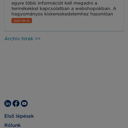
egyre több információt kell megadni a
termékekkel kapcsolatban a webshopokban. A
hagyományos kiskereskedelemhez hasonlóan
az értékesíthető termékek leírása rendkívül
2021-06-21
fontos a fogyasztó vásárlói döntéséhez. A
képzés során megismerheti, hogy a
szabványos termékazonosító szám miként
Archív hírek >>
segíti termékei elektronikus piactereken
történő értékesítését.
Első lépések
Rólunk