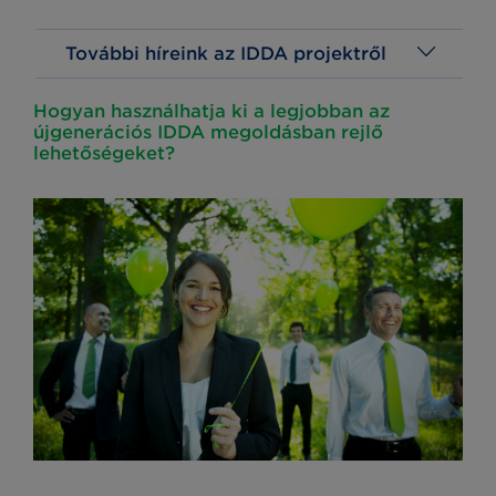
További híreink az IDDA projektről
Hogyan használhatja ki a legjobban az
újgenerációs IDDA megoldásban rejlő
lehetőségeket?