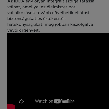
Az IDDA egy olyan integrált szolgáltatássá
válhat, amellyel az élelmiszeripari
vállalkozások tovább növelhetik ellátási
biztonságukat és értékesítési
hatékonyságukat, még jobban kiszolgálva
vevőik igényeit.