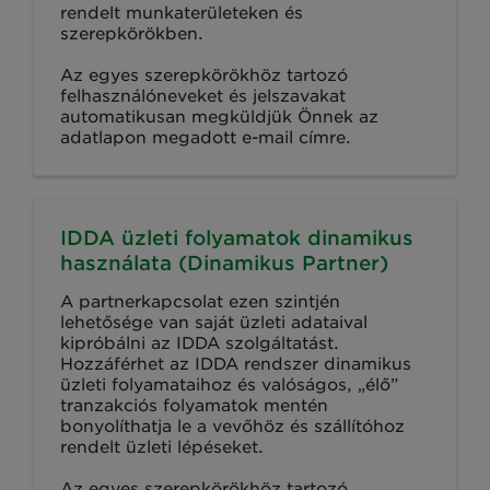
rendelt munkaterületeken és
szerepkörökben.
Az egyes szerepkörökhöz tartozó
felhasználóneveket és jelszavakat
automatikusan megküldjük Önnek az
adatlapon megadott e-mail címre.
IDDA üzleti folyamatok dinamikus
használata (Dinamikus Partner)
A partnerkapcsolat ezen szintjén
lehetősége van saját üzleti adataival
kipróbálni az IDDA szolgáltatást.
Hozzáférhet az IDDA rendszer dinamikus
üzleti folyamataihoz és valóságos, „élő”
tranzakciós folyamatok mentén
bonyolíthatja le a vevőhöz és szállítóhoz
rendelt üzleti lépéseket.
Az egyes szerepkörökhöz tartozó