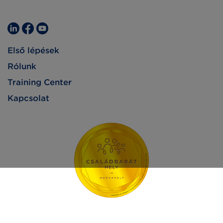
Első lépések
Rólunk
Training Center
Kapcsolat