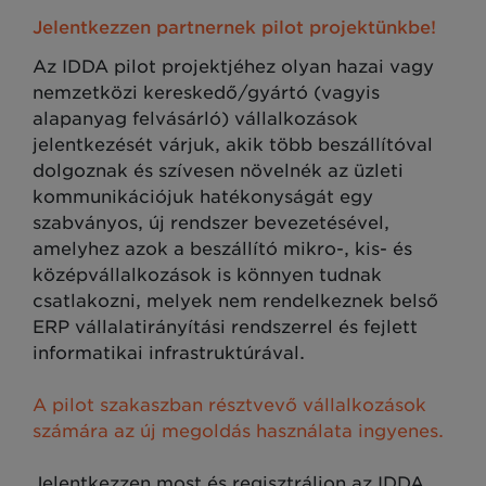
Jelentkezzen partnernek pilot projektünkbe!
Az IDDA pilot projektjéhez olyan hazai vagy
nemzetközi kereskedő/gyártó (vagyis
alapanyag felvásárló) vállalkozások
jelentkezését várjuk, akik több beszállítóval
dolgoznak és szívesen növelnék az üzleti
kommunikációjuk hatékonyságát egy
szabványos, új rendszer bevezetésével,
amelyhez azok a beszállító mikro-, kis- és
középvállalkozások is könnyen tudnak
csatlakozni, melyek nem rendelkeznek belső
ERP vállalatirányítási rendszerrel és fejlett
informatikai infrastruktúrával.
A pilot szakaszban résztvevő vállalkozások
számára az új megoldás használata ingyenes.
Jelentkezzen most és regisztráljon az
IDDA