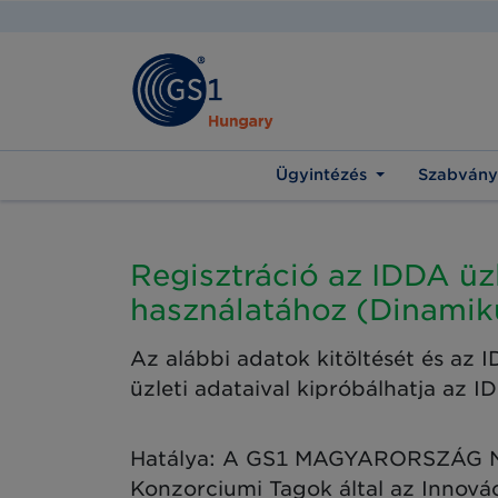
Ügyintézés
Szabvány
Regisztráció az IDDA üz
használatához (Dinamik
Az alábbi adatok kitöltését és az I
üzleti adataival kipróbálhatja az I
Hatálya: A GS1 MAGYARORSZÁG Nonp
Konzorciumi Tagok által az Innová