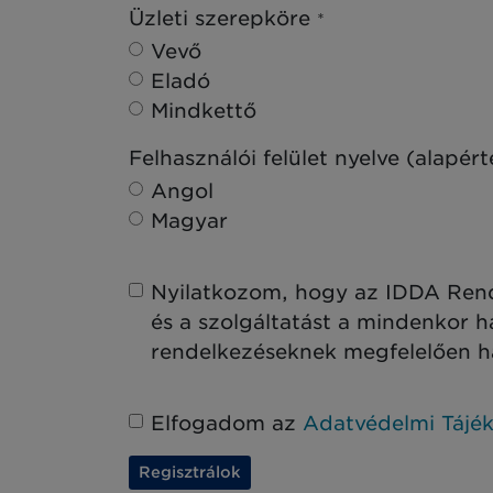
Üzleti szerepköre
*
Vevő
Eladó
Mindkettő
Felhasználói felület nyelve (alapér
Angol
Magyar
Nyilatkozom, hogy az IDDA Rend
és a szolgáltatást a mindenkor 
rendelkezéseknek megfelelően 
Elfogadom az
Adatvédelmi Tájék
Regisztrálok