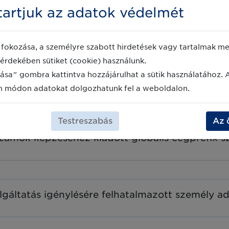
kérjük jelezze az idda@erba.hu e-mail címre.
artjuk az adatok védelmét
partner
*
fokozása, a személyre szabott hirdetések vagy tartalmak meg
érdekében sütiket (cookie) használunk.
zonnyal kérjük adja meg az alábbi GS1 adatok
ása" gombra kattintva hozzájárulhat a sütik használatához. 
m módon adatokat dolgozhatunk fel a weboldalon.
etazonosító GLN számát
*
Testreszabás
Az 
zámok képzéséhez kiadott globális cégprefix 
gáltatás igénylésére felhatalmazott személy ad