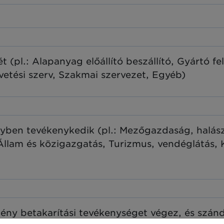
 (pl.: Alapanyag előállító beszállító, Gyártó f
vetési szerv, Szakmai szervezet, Egyéb)
lyben tevékenykedik (pl.: Mezőgazdaság, halász
, Állam és közigazgatás, Turizmus, vendéglátás, K
y betakarítási tevékenységet végez, és szánd