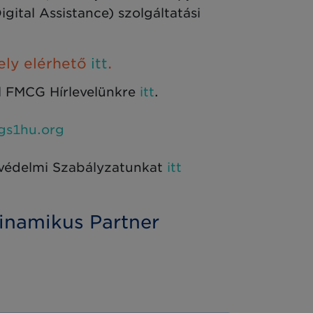
gital Assistance) szolgáltatási
mely elérhető
itt
.
el FMCG Hírlevelünkre
itt
.
gs1hu.org
védelmi Szabályzatunkat
itt
Dinamikus Partner