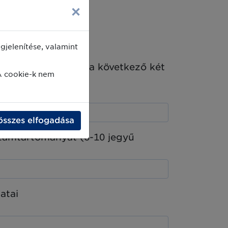
×
jelenítése, valamint
at. Ha nem, akkor a következő két
A cookie-k nem
összes elfogadása
számtartományát (6-10 jegyű
atai