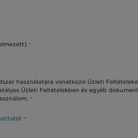
telmezett)
*
szer használatára vonatkozó Üzleti Feltétele
hatályos Üzleti Feltételekben és egyéb dokume
használom.
*
oztatót
*