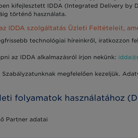
n kifejlesztett IDDA (Integrated Delivery by Di
ig történő használata.
 az IDDA szolgáltatás Üzleti Feltételeit, a
gfrissebb technológiai híreinkről, iratkozzon f
pni az IDDA alkalmazásról írjon nekünk:
idda@
Szabályzatunknak megfelelően kezeljük. Adat
leti folyamatok használatához (
ő Partner adatai