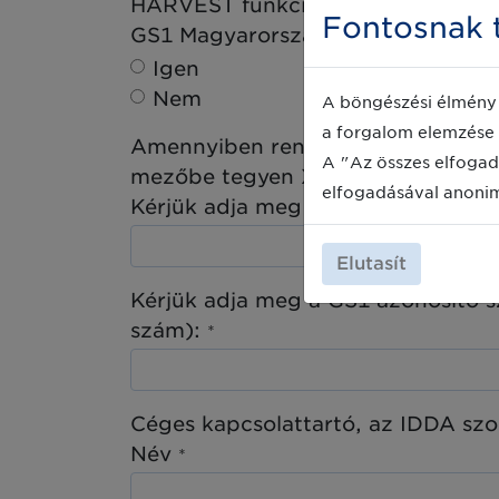
HARVEST funkció mobil verzióját, 
Fontosnak t
GS1 Magyarország partner / GS1 
Igen
Nem
A böngészési élmény 
a forgalom elemzése 
Amennyiben rendelkezik GS1 jogvis
A "Az összes elfogad
mezőbe tegyen X-et.
elfogadásával anoni
Kérjük adja meg 13 jegyű szervez
Elutasít
Kérjük adja meg a GS1 azonosító s
szám):
*
Céges kapcsolattartó, az IDDA szol
Név
*