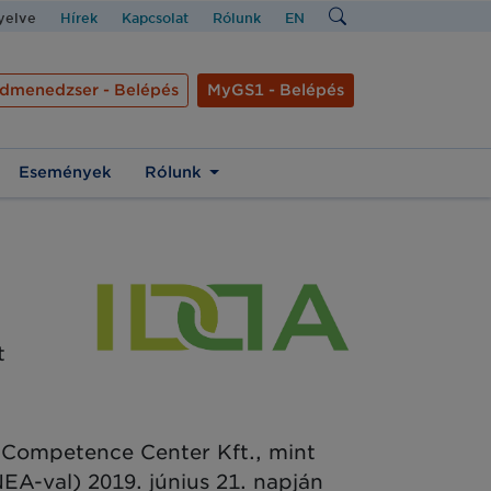
nyelve
Hírek
Kapcsolat
Rólunk
EN
dmenedzser - Belépés
MyGS1 - Belépés
Események
Rólunk
t
 Competence Center Kft., mint
EA-val) 2019. június 21. napján