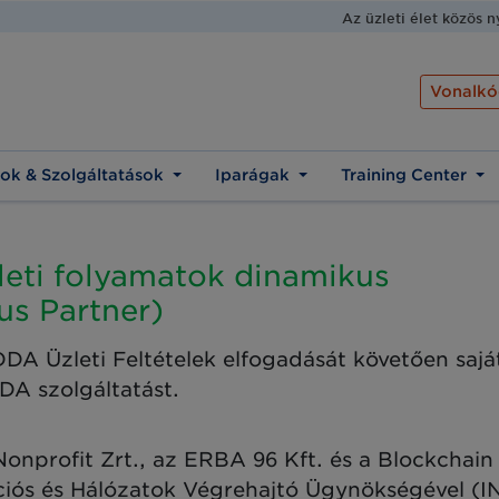
Az üzleti élet közös 
Vonalkó
ok & Szolgáltatások
Iparágak
Training Center
leti folyamatok dinamikus
us Partner)
DDA Üzleti Feltételek elfogadását követően sajá
DDA szolgáltatást.
rofit Zrt., az ERBA 96 Kft. és a Blockchain
ciós és Hálózatok Végrehajtó Ügynökségével (IN