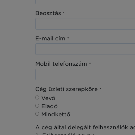
Beosztás
*
E-mail cím
*
Mobil telefonszám
*
Cég üzleti szerepköre
*
Vevő
Eladó
Mindkettő
A cég által delegált felhasználók 