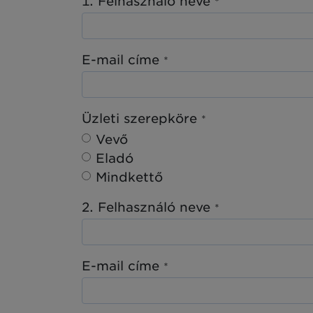
1. Felhasználó neve
*
E-mail címe
*
Üzleti szerepköre
*
Vevő
Eladó
Mindkettő
2. Felhasználó neve
*
E-mail címe
*