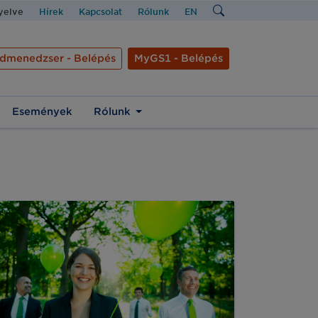
nyelve
Hírek
Kapcsolat
Rólunk
EN
dmenedzser - Belépés
MyGS1 - Belépés
Események
Rólunk