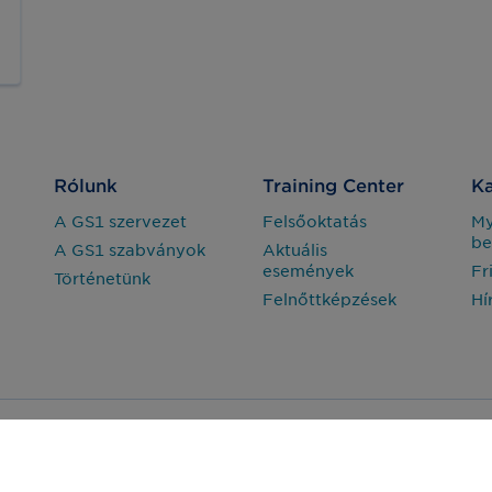
Rólunk
Training Center
Ka
A GS1 szervezet
Felsőoktatás
M
be
A GS1 szabványok
Aktuális
események
Fr
Történetünk
Felnőttképzések
Hí
Adatvédelem
Jogi nyilatkozat
arország Nonprofit Zrt. © Minden jog fenntartva.