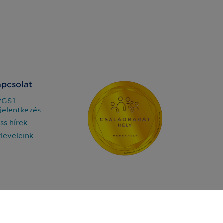
pcsolat
yGS1
jelentkezés
iss hírek
rleveleink