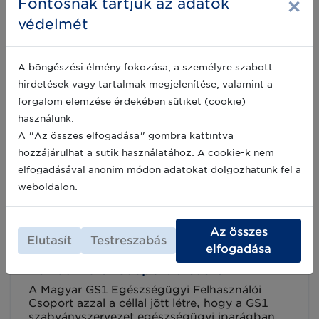
×
eseményét GS1 Healthcare Online Summit
Fontosnak tartjuk az adatok
néven, 2020. november 17-19. között. Az év
2020-11-05
védelmét
egyik legnagyobb egészségügyi
rendezvényén a szektor jövőjéről egyeztetnek
a szakemberek, valamint számos sikeres
A böngészési élmény fokozása, a személyre szabott
szabványbevezetésről és újdonságról
Megjelent a GS1 legújabb
számolnak be.
hirdetések vagy tartalmak megjelenítése, valamint a
Egészségügyi Esettanulmányok
forgalom elemzése érdekében sütiket (cookie)
gyűjteménye
használunk.
A globális GS1 szervezet GS1 Healthcare
A "Az összes elfogadása" gombra kattintva
csoportja minden évben összeállítja az ún. GS1
hozzájárulhat a sütik használatához. A cookie-k nem
Healthcare Reference Book-ot az adott időszak
elfogadásával anonim módon adatokat dolgozhatunk fel a
legfrissebb nemzetközi sikertörténeteiből. A
Reference Book-ba meghívást kapnak a GS1
weboldalon.
2020-09-30
szabványokat eredményesen bevezető
intézmények a világ minden tájáról.
Az összes
Elutasít
Testreszabás
elfogadása
Meghívó a Magyar GS1 Egészségügyi
Felhasználói Csoport ülésére
A Magyar GS1 Egészségügyi Felhasználói
Csoport azzal a céllal jött létre, hogy a GS1
szabványszervezet egészségügyi iparágban