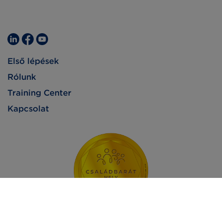
Első lépések
Rólunk
Training Center
Kapcsolat