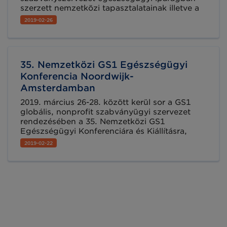
szerzett nemzetközi tapasztalatainak illetve a
változó jogszabályi előírásoknak ismeretében
2019-02-26
támogassa a GS1 szabvány alapú megoldások
helyes hazai bevezetését a helyi igények
kiszolgálására. Ha szeretné bővíteni tudását az
egészségügyi szektor számára már elérhető
35. Nemzetközi GS1 Egészségügyi
gyártói, szolgáltatói és kórházi innovációk
terén, és szeretne felkészülni a jogszabályi
Konferencia Noordwijk-
változásokra, jöjjön el következő
Amsterdamban
ülésünkre 2019. március 13-án!
2019. március 26-28. között kerül sor a GS1
globális, nonprofit szabványügyi szervezet
rendezésében a 35. Nemzetközi GS1
Egészségügyi Konferenciára és Kiállításra,
Hollandiában. A 300-nál is több résztvevő,
2019-02-22
közel 40 országból érkezik erre az évente két
alkalommal megrendezésre kerülő
nagyszabású szakmai Fórumra.