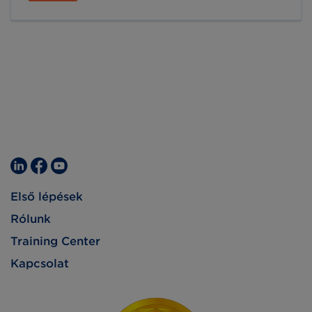
tevékenységeiről, a szabványalkalmazók
érdeklődésére számot tartó projektekről adunk
hírt, valamint a gyakorlati szabványalkalmazást
is segítjük sikeres és érdekes példákkal.
Első lépések
Rólunk
Training Center
Kapcsolat