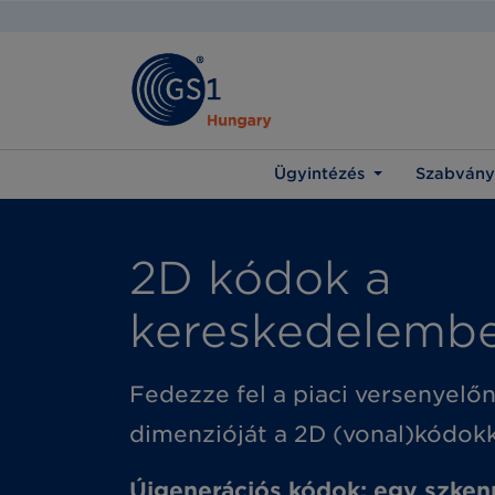
Ügyintézés
Szabvány
2D kódok a
kereskedelemb
Fedezze fel a piaci versenyelő
dimenzióját
a 2D (vonal)kódokk
Újgenerációs kódok: egy szken