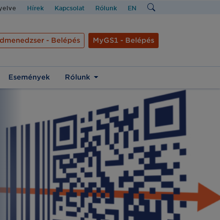
nyelve
Hírek
Kapcsolat
Rólunk
EN
dmenedzser - Belépés
MyGS1 - Belépés
Események
Rólunk