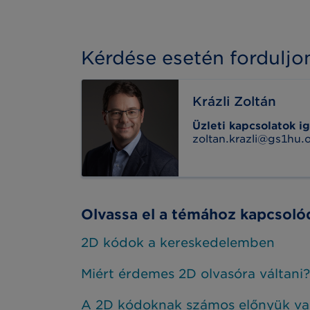
Kérdése esetén fordulj
Krázli Zoltán
Üzleti kapcsolatok i
zoltan.krazli@gs1hu.
Olvassa el a témához kapcsolód
2D kódok a kereskedelemben
Miért érdemes 2D olvasóra váltani?
A 2D kódoknak számos előnyük van