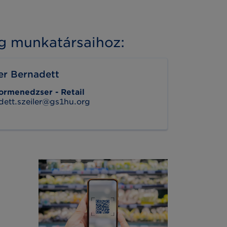
g munkatársaihoz:
ler Bernadett
ormenedzser - Retail
dett.szeiler@gs1hu.org