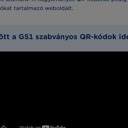
iókat tartalmazó weboldalt.
jött a GS1 szabványos QR-kódok ide