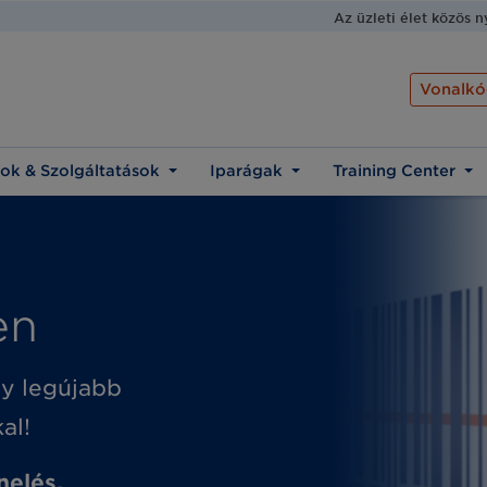
Az üzleti élet közös 
Vonalkó
ok & Szolgáltatások
Iparágak
Training Center
en
ny legújabb
al!
nelés,