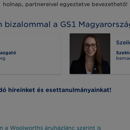
holnap, partnereivel egyeztetve bevezethető!
on bizalommal a GS1 Magyarorszá
Szei
gazgató
Szekt
org
berna
ó híreinket és esettanulmányainkat!
 a Woolworths áruházlánc szerint is