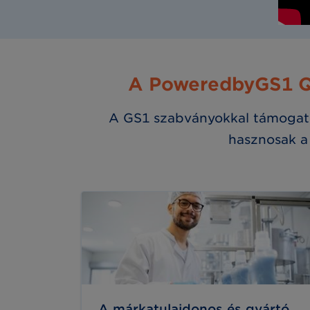
A PoweredbyGS1 QR-
A GS1 szabványokkal támogatot
hasznosak a
A márkatulajdonos és gyártó