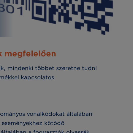
ek megfelelően
k, mindenki többet szeretne tudni
rmékkel kapcsolatos
yományos vonalkódokat általában
jló eseményekhez kötődő
ltalában a fogyasztók olvassák