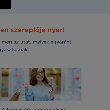
en szereplője nyer!
k meg az utat, melyek egyaránt
gyasztóknak.
A fogyasztó számára olyan