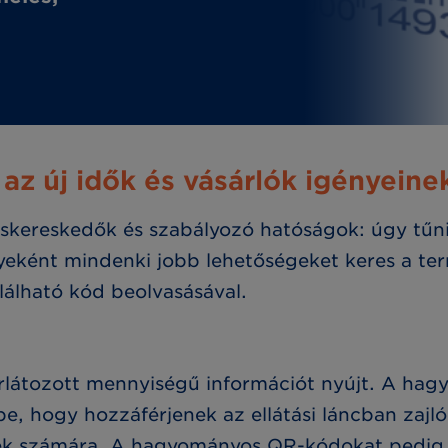
az új idők és vásárlók igényein
skereskedők és szabályozó hatóságok: úgy tűni
eként mindenki jobb lehetőségeket keres a te
álható kód beolvasásával.
látozott mennyiségű információt nyújt. A hag
 be, hogy hozzáférjenek az ellátási láncban za
rek számára. A hagyományos QR-kódokat pedig á