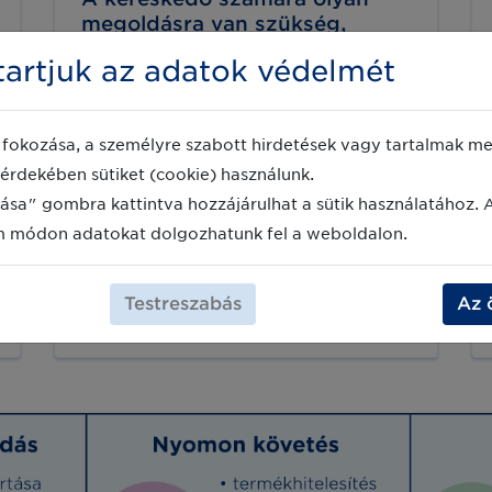
megoldásra van szükség,
amivel:
artjuk az adatok védelmét
minden beszállítójától egységesen
azonosított termékeket fogadhat;
fenntartja a gyors és sikeres
fokozása, a személyre szabott hirdetések vagy tartalmak meg
szkenneléseket a raktárban és a
érdekében sütiket (cookie) használunk.
pénztárnál;
ása" gombra kattintva hozzájárulhat a sütik használatához. 
megfelel a jogszabályi
követelményeknek;
m módon adatokat dolgozhatunk fel a weboldalon.
a fogyasztóknak is könnyen
elérhető információt tud biztosítani
a termékekről.
Testreszabás
Az 