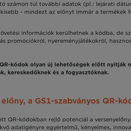
számon túl további adatok (pl.: lejárati dátum
s kisebb - mindezt az előnyt immár a termékek 
vetési információk kerülhetnek a kódba, de sz
eírás promóciókról, nyereményjátékokról, hasznos
R-kódok olyan új lehetőségek előtt nyitják 
k, kereskedőknek és a fogyasztóknak.
 előny, a GS1-szabványos QR-kód
t QR-kódokban rejlő potenciál a versenyelőny 
kvő adatigényre egyértelmű, kényelmes, innovat