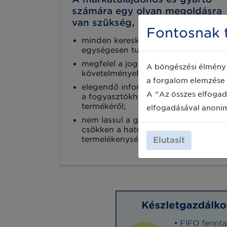
számára egy olyan megoldásra
van szükség, amivel:
Fontosnak t
minden kereskedelmi partnere felé
egységesen tud szállítani;
megfelel a jogszabályi
A böngészési élmény 
követelményeknek;
a forgalom elemzése 
elegendő információt tud eljuttatni
A "Az összes elfogad
a fogyasztókhoz a márkájáról és a
termékéről;
elfogadásával anoni
nem lassul a gyártási folyamat, nem
csökken a hatékonyság és a
termelékenység.
Elutasít