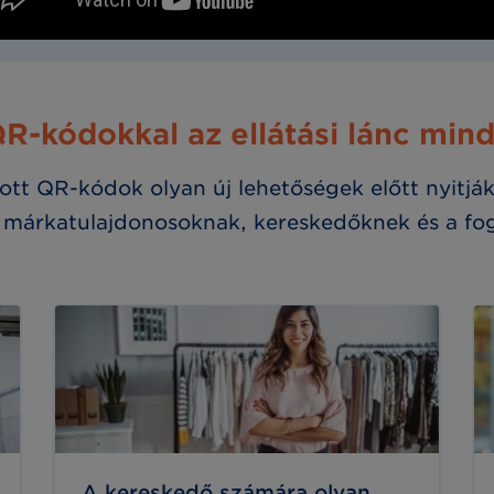
kódokkal az ellátási lánc mind
t QR-kódok olyan új lehetőségek előtt nyitjá
 márkatulajdonosoknak, kereskedőknek és a fo
A kereskedő számára olyan