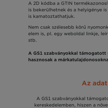
A 2D kódba a GTIN termékazonosító 
is bekerülhetnek és a helyigénye i
is kamatoztathatjuk.
Nem csak szélesebb körű nyomonkö
elem is, pl. egy weboldal linkje, l
stb.
A GS1 szabványokkal támogatott Q
hasznosak a márkatulajdonosokna
Az adat
A GS1 szabványokkal támogatot
kereskedelemben, hiszen a növe