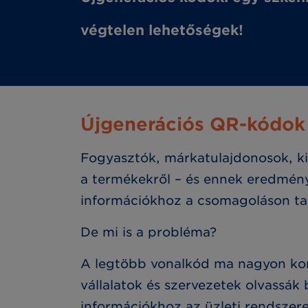
végtelen lehetőségek!
Újgenerációs QR-kódok 
Fogyasztók, márkatulajdonosok, ki
a termékekről – és ennek eredmény
információkhoz a csomagoláson tal
De mi is a probléma?
A legtöbb vonalkód ma nagyon kor
vállalatok és szervezetek olvassák
információkhoz az üzleti rendsze