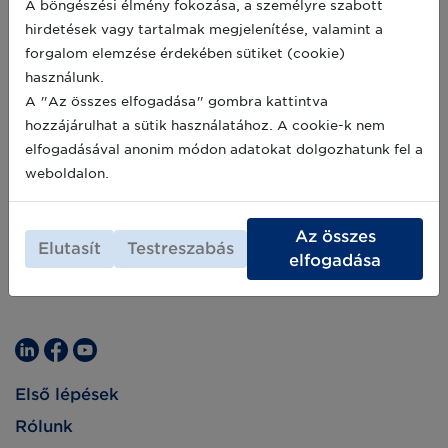
A böngészési élmény fokozása, a személyre szabott
fordított színhasználatával (fekete háttér, fehér
hirdetések vagy tartalmak megjelenítése, valamint a
csíkok) kapcsolatban válaszolunk egy
korábban érkezett kérdésre. Forduljon bátran
forgalom elemzése érdekében sütiket (cookie)
2023-06-13
szakértőinkhez, ha kérdése merül fel a GS1
használunk.
szabványokkal kapcsolatosan!
A "Az összes elfogadása" gombra kattintva
Archív hírek >>
hozzájárulhat a sütik használatához. A cookie-k nem
elfogadásával anonim módon adatokat dolgozhatunk fel a
weboldalon.
Az összes
Elutasít
Testreszabás
elfogadása
Első lépések
Rólunk