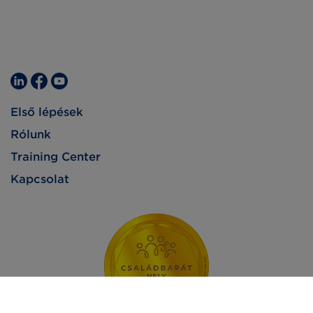
Első lépések
Rólunk
Training Center
Kapcsolat