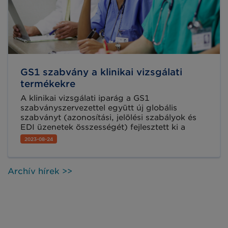
GS1 szabvány a klinikai vizsgálati
termékekre
A klinikai vizsgálati iparág a GS1
szabványszervezettel együtt új globális
szabványt (azonosítási, jelölési szabályok és
EDI üzenetek összességét) fejlesztett ki a
vizsgálati termékek következetes
2023-08-24
azonosítására, jelölésére és adatmegosztására,
mely a szektor teljes ellátási lánca mentén
minden résztvevőnek könnyen értelmezhető.
Archív hírek >>