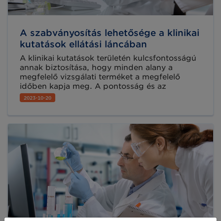
A szabványosítás lehetősége a klinikai
kutatások ellátási láncában
A klinikai kutatások területén kulcsfontosságú
annak biztosítása, hogy minden alany a
megfelelő vizsgálati terméket a megfelelő
időben kapja meg. A pontosság és az
egyértelműség a legfontosabb. Éppen ezért a
2023-10-20
pontos adat