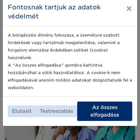
×
Fontosnak tartjuk az adatok
védelmét
A böngészési élmény fokozása, a személyre szabott
GS1 szabványok a klinikai kutatásban
hirdetések vagy tartalmak megjelenítése, valamint a
A hatékonyság növelése a klinikai vizsgálatok
forgalom elemzése érdekében sütiket (cookie)
során: ismerje fel az elektronikus adatcserében
(EDI) rejlő lehetőségeket!
használunk.
A "Az összes elfogadása" gombra kattintva
2023-09-25
hozzájárulhat a sütik használatához. A cookie-k nem
elfogadásával anonim módon adatokat dolgozhatunk fel a
weboldalon.
Az összes
Elutasít
Testreszabás
elfogadása