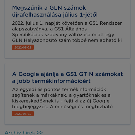
Megszűnik a GLN számok
újrafelhasználása július 1-jétől
2022. július 1. napját követően a GS1 Rendszer
alapszabványa, a GS1 Általános
Specifikációk szabvány változása miatt egy
GLN Helyazonosító szám többé nem adható ki
újra valamely más jogi személy, fizikai vagy
2022-06-29
digitális hely, valamint a funkcionális egység
azonosítása érdekében, ekként biztosítva a
GLN Helyazonosító számok időben korlátlan
egyediségét.
A Google ajánlja a GS1 GTIN számokat
a jobb termékinformációért
Az egyedi és pontos termékinformációk
segítenek a márkáknak, a gyártóknak és a
kiskereskedőknek is – fejti ki az új Google
blogbejegyzés. A minőségi és megbízható
termékadatok elengedhetetlenek a termékek
2021-03-12
online vagy offline azonosításához.
Archív hírek >>