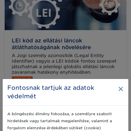
LEI kód az ellátási láncok
átláthatóságának növelésére
A Jogi személy azonosítók (Legal Entity
Identifier) vagyis a LEI kódok fontos szerepet
játszhatnak a jelenlegi globális ellátási láncok
zavarainak hatékony enyhítésében.
2024-05-30
×
Fontosnak tartjuk az adatok
védelmét
A böngészési élmény fokozása, a személyre szabott
hirdetések vagy tartalmak megjelenítése, valamint a
forgalom elemzése érdekében sütiket (cookie)