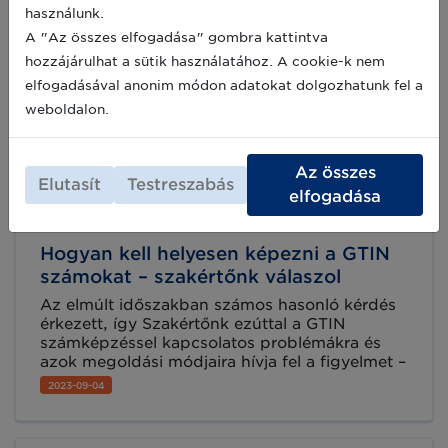
használunk.
A "Az összes elfogadása" gombra kattintva
hozzájárulhat a sütik használatához. A cookie-k nem
elfogadásával anonim módon adatokat dolgozhatunk fel a
weboldalon.
Az összes
Elutasít
Testreszabás
elfogadása
Hogyan kell helyesen képezni a GTIN
számokat – szakértőnk válaszol
Az elmúlt időszakban számos hasonló kérdés
érkezett, így Szakértőnk ezúttal a GTIN
számképzéssel kapcsolatos problémákra és
azok megoldási módjaira hívja fel a figyelmet –
amennyiben Önöknél hasonló kérdés merül fel,
2023-09-04
esetleg ismerősek a problémák, bátran
keressék szakértőinket!