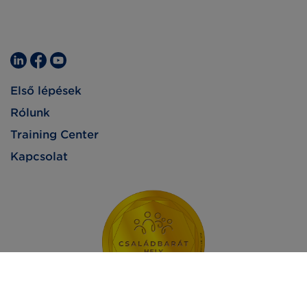
Első lépések
Rólunk
Training Center
Kapcsolat