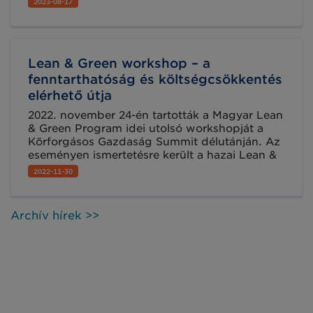
2023-08-17
Ismeretátadás, a tapasztalatok megosztása és
hasznos beszélgetések – ezt kaphatja, ha részt
vesz a workshopon szeptember 19-én,
Lillestromben (Norvégiában). Az eseménybe
Lean & Green workshop – a
virtuálisan is be lehet kapcsolódni, ráadásul
egy kedvezményes kód segítségével most
fenntarthatóság és költségcsökkentés
féláron!
elérhető útja
2022. november 24-én tartották a Magyar Lean
& Green Program idei utolsó workshopját a
Körforgásos Gazdaság Summit délutánján. Az
eseményen ismertetésre került a hazai Lean &
Green Program, és konkrét gyakorlati tippeket
2022-11-30
kaphattak az érdeklődők arra vonatkozóan,
hogy hogyan csökkenthető hatékonyan egy
vállalkozás logisztikai folyamatainak CO2
Archív hírek >>
kibocsájtása úgy, hogy mindez gazdasági
téren és ismertség szempontjából is
előnyökkel járjon a cég számára.