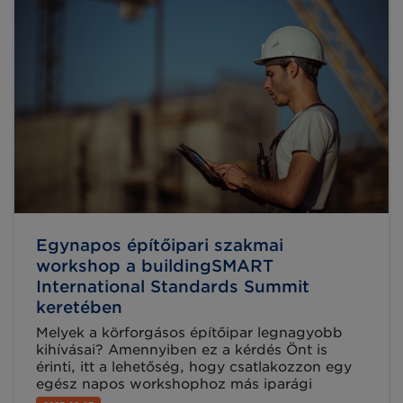
együttes erővel.
Egynapos építőipari szakmai
workshop a buildingSMART
International Standards Summit
keretében
Melyek a körforgásos építőipar legnagyobb
kihívásai? Amennyiben ez a kérdés Önt is
érinti, itt a lehetőség, hogy csatlakozzon egy
egész napos workshophoz más iparági
szereplőkkel és a GS1 szakértőivel.