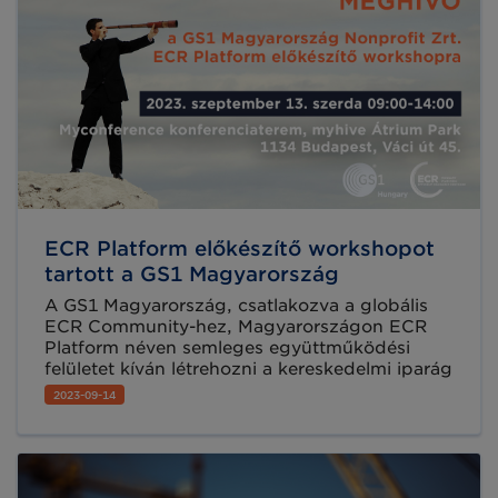
fogyasztói figyelem irányul azokra a cégekre,
melyek a zöldebb utat választják.
ECR Platform előkészítő workshopot
tartott a GS1 Magyarország
A GS1 Magyarország, csatlakozva a globális
ECR Community-hez, Magyarországon ECR
Platform néven semleges együttműködési
felületet kíván létrehozni a kereskedelmi iparág
képviselői számára a jó gyakorlatok
2023-09-14
megismerése és közös szakmai döntések
elősegítése érdekében. A GS1 Magyarország
célja, hogy a tagok aktív közreműködésével az
iparág képviselőit egységesen érintő
problémákra közös megoldások jöjjenek létre