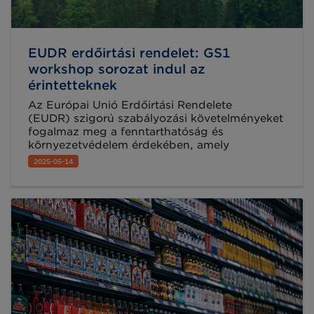
EUDR erdőirtási rendelet: GS1
workshop sorozat indul az
érintetteknek
Az Európai Unió Erdőirtási Rendelete
(EUDR) szigorú szabályozási követelményeket
fogalmaz meg a fenntarthatóság és
környezetvédelem érdekében, amely
világszerte számos vállalkozást érint. A GS1
2025-05-14
szervezet célul tűzte ki a vállalkozások
támogatását a jogszabályi megfelelésben,
mivel a GS1 szabványok biztosítják azokat
eszközöket, amelyekre az érintetteknek
szükségük van az EUDR szerinti új
követelmények hatékony kezelésére.