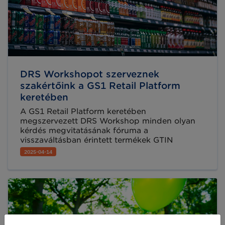
DRS Workshopot szerveznek
szakértőink a GS1 Retail Platform
keretében
A GS1 Retail Platform keretében
megszervezett DRS Workshop minden olyan
kérdés megvitatásának fóruma a
visszaváltásban érintett termékek GTIN
számával, vonalkódos jelölésével,
2025-04-14
adatkezelésével és adatkommunikációjával
kapcsolatban, amit még máshol nem tudtál
feltenni és szeretnéd megismerni, hogy a
többieknek milyen megoldásai vannak az
adott témában. Már lehet regisztrálni!