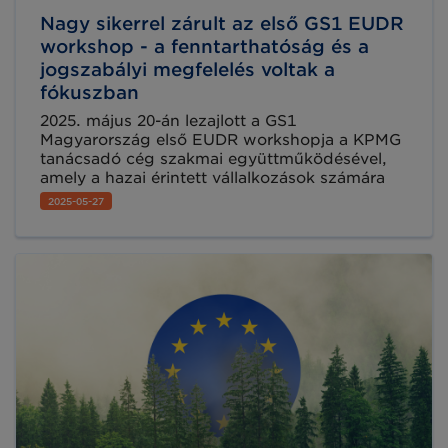
Nagy sikerrel zárult az első GS1 EUDR
workshop - a fenntarthatóság és a
jogszabályi megfelelés voltak a
fókuszban
2025. május 20-án lezajlott a GS1
Magyarország első EUDR workshopja a KPMG
tanácsadó cég szakmai együttműködésével,
amely a hazai érintett vállalkozások számára
nyújtott gyakorlati iránymutatást az Európai
2025-05-27
Unió Erdőirtási Rendelete (EUDR) kapcsán. A
rendezvényen 25 cég közel 40 résztvevője,
szakértők, jogászok és iparági szereplők
közösen elemezték, hogyan lehet megfelelni a
2025 végén hatályba lépő szigorú
előírásoknak.