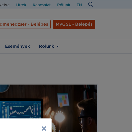
nyelve
Hírek
Kapcsolat
Rólunk
EN
dmenedzser - Belépés
MyGS1 - Belépés
Események
Rólunk
×