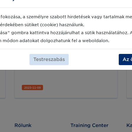
Bemutatkozik új Szolgáltató
fokozása, a személyre szabott hirdetések vagy tartalmak meg
partnerünk: az Easylot
érdekében sütiket (cookie) használunk.
A GS1 Magyarország Szolgáltatói
ása" gombra kattintva hozzájárulhat a sütik használatához. 
Programjában egy új, innovatív
szereplővel bővült a partnereink sora:
m módon adatokat dolgozhatunk fel a weboldalon.
az Easylot-tal. Ebben a cikkben
mélyebben betekintést nyerhetnek az
Easylot által kínált lehetőségekbe.
Testreszabás
Az 
2023-11-09
Rólunk
Training Center
Ka