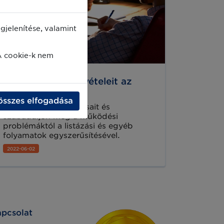
jelenítése, valamint
A cookie-k nem
Növelje online bevételeit az
easySales-el!
összes elfogadása
Növelje bevételi forrásait és
szabaduljon meg a működési
problémáktól a listázási és egyéb
folyamatok egyszerűsítésével.
2022-06-02
pcsolat