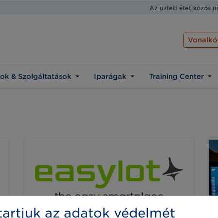
Az üzleti élet közös 
Vonalkó
ok & Szolgáltatások
Iparágak
Training Center
artjuk az adatok védelmét