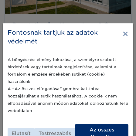
Bemutatkozik a Magyar Lean & Green
×
Program új tagja: GYSEV Cargo Zrt.
Fontosnak tartjuk az adatok
védelmét
A GYSEV CARGO Zrt. 2011-ben kezdte meg
önálló működését Magyarországon,
cégcsoportunk azonban már egészen 1872-től
kezdve jelen van az európai vasúti
A böngészési élmény fokozása, a személyre szabott
árufuvarozási piacon. Az elmúlt több, mint 150
2024-04-19
hirdetések vagy tartalmak megjelenítése, valamint a
év tapasztalatai alapján olyan komplex
forgalom elemzése érdekében sütiket (cookie)
szolgáltatási palettát sikerült kialakítanunk,
amellyel megbízóink igényeit a lehető
használunk.
legnagyobb mértékben ki tudjuk szolgálni.
A "Az összes elfogadása" gombra kattintva
hozzájárulhat a sütik használatához. A cookie-k nem
elfogadásával anonim módon adatokat dolgozhatunk fel a
weboldalon.
Az összes
Elutasít
Testreszabás