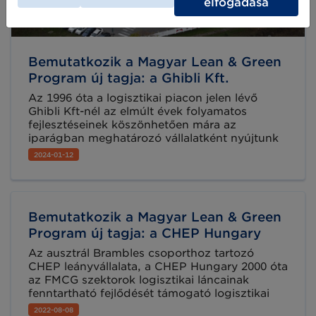
elfogadása
Bemutatkozik a Magyar Lean & Green
Program új tagja: a Ghibli Kft.
Az 1996 óta a logisztikai piacon jelen lévő
Ghibli Kft-nél az elmúlt évek folyamatos
fejlesztéseinek köszönhetően mára az
iparágban meghatározó vállalatként nyújtunk
komplex logisztikai szolgáltatást
2024-01-12
ügyfeleinknek. Jelmondatunk: Áruja nálunk
gondos kezekben van.
Bemutatkozik a Magyar Lean & Green
Program új tagja: a CHEP Hungary
Az ausztrál Brambles csoporthoz tartozó
CHEP leányvállalata, a CHEP Hungary 2000 óta
az FMCG szektorok logisztikai láncainak
fenntartható fejlődését támogató logisztikai
szolgáltatója. Jelenleg több száz céget szolgál
2022-08-08