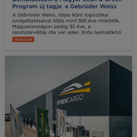
Program új tagja: a Gebrüder Weiss
A Gebrüder Weiss, teljes körű logisztikai
szolgáltatásaival több mint 500 éve működik,
Magyarországon pedig 35 éve, a
rendszerváltás óta van jelen. Erős nemzetközi
csapatával globális szinten tevékenykedik – a
2024-12-09
négy égtáj irányába szállít, minden létező
eszközzel és különösen büszkék
fenntarthatósági tevékenységeikre. Mi pedig
örömmel fogadtuk a Gebrüder Weiss-t a
Magyar Lean & Green Program teljes jogú
partnerei közé. A vállalatról és
fenntarthatósági törekvéseikről Varga Bálint
ügyvezető mesélt nekünk.