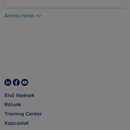
ki a helyi piacon. Olyan piacvezető
kisvállalkozások számára nyújt megoldásokat,
amelyek termelési, import és export
Archív hírek >>
tevékenységet folytatnak az összes FMCG
szektorban.
Első lépések
Rólunk
Training Center
Kapcsolat