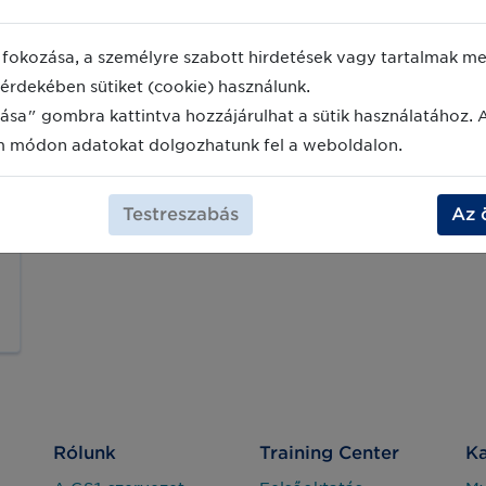
fokozása, a személyre szabott hirdetések vagy tartalmak meg
érdekében sütiket (cookie) használunk.
ása" gombra kattintva hozzájárulhat a sütik használatához. 
m módon adatokat dolgozhatunk fel a weboldalon.
Testreszabás
Az 
Rólunk
Training Center
Ka