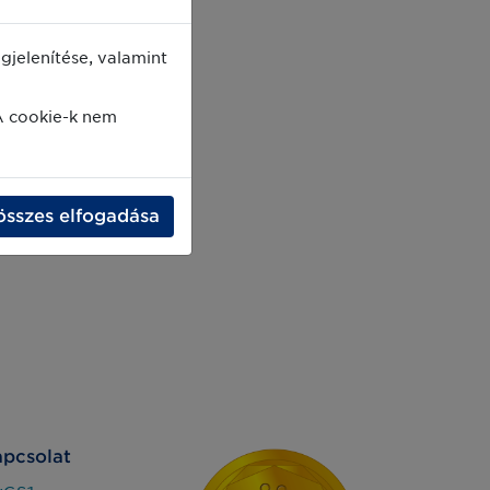
jelenítése, valamint
A cookie-k nem
összes elfogadása
pcsolat