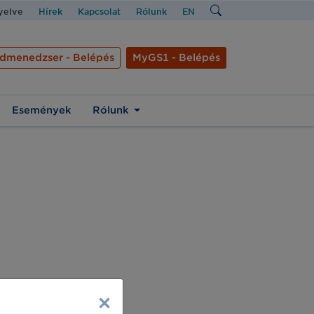
nyelve
Hírek
Kapcsolat
Rólunk
EN
dmenedzser - Belépés
MyGS1 - Belépés
Események
Rólunk
×