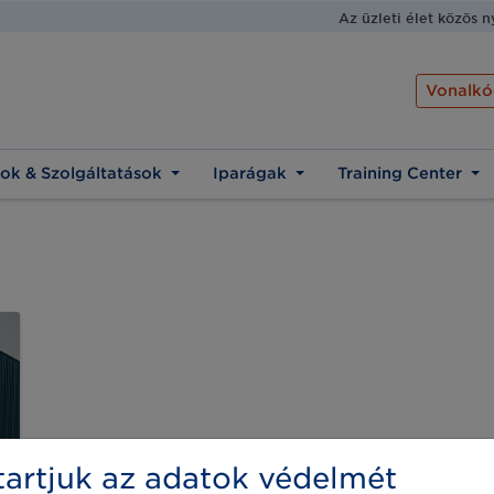
Az üzleti élet közös 
Vonalkó
ok & Szolgáltatások
Iparágak
Training Center
artjuk az adatok védelmét