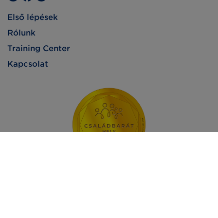
Első lépések
Rólunk
Training Center
Kapcsolat
Impresszum
Adatvédelem
Jogi nyilatkozat