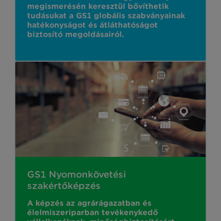
megismerésén keresztül bővíthetik
tudásukat a GS1 globális szabványainak
hatékonyságot és átláthatóságot
biztosító megoldásairól.
GS1 Nyomonkövetési
szakértőképzés
A képzés az agrárágazatban és
élelmiszeriparban tevékenykedő