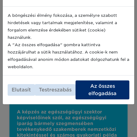
Jelenleg elérhető szakértőképzéseink:
A böngészési élmény fokozása, a személyre szabott
hirdetések vagy tartalmak megjelenítése, valamint a
forgalom elemzése érdekében sütiket (cookie)
használunk.
A "Az összes elfogadása" gombra kattintva
hozzájárulhat a sütik használatához. A cookie-k nem
elfogadásával anonim módon adatokat dolgozhatunk fel a
weboldalon.
Az összes
Elutasít
Testreszabás
elfogadása
GS1 Egészségügyi szakértőképzés
A képzés az egészségügyi szektor
képviselőinek szól, az egészségügyi
iparág bármely szegmensében
tevékenykedő szakemberek nemzetközi
kitekintéssel és számos gyakorlati példa