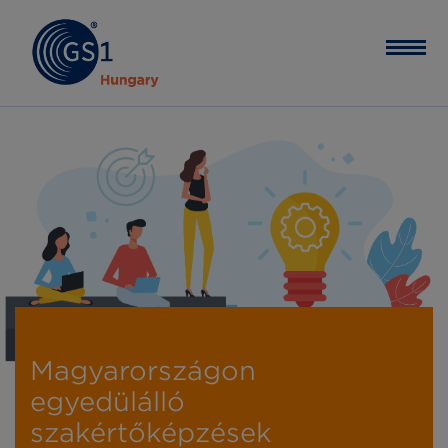
Magyarországon
egyedülálló
szakértőképzések