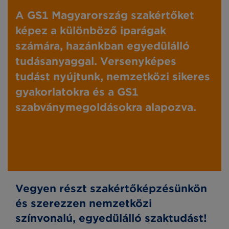
A GS1 Magyarország szakértőket
képez a különböző iparágak
számára, hazánkban egyedülálló
tudásanyaggal. Versenyképes
tudást nyújtunk, nemzetközi sikeres
gyakorlatokra és a GS1
szabványmegoldásokra alapozva.
Vegyen részt szakértőképzésünkön
és szerezzen nemzetközi
színvonalú, egyedülálló szaktudást!