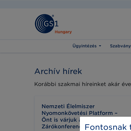
Ügyintézés
Szabvány
Archív hírek
Korábbi szakmai híreinket akár éve
Nemzeti Élelmiszer
Nyomonkövetési Platform –
Önt is várjuk a
Fontosnak t
Zárókonferenciára!