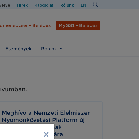
nyelve
Hírek
Kapcsolat
Rólunk
EN
dmenedzser - Belépés
MyGS1 - Belépés
Események
Rólunk
chívumban.
Meghívó a Nemzeti Élelmiszer
Nyomonkövetési Platform új
munkacsoportjainak
×
Nyitókonferenciájára