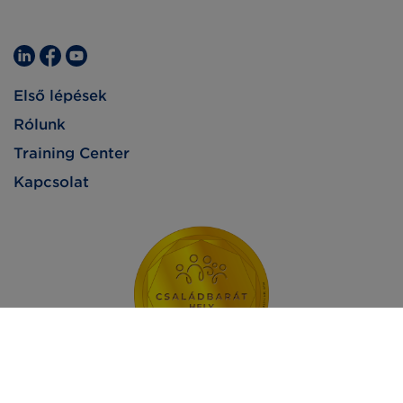
Első lépések
Rólunk
Training Center
Kapcsolat