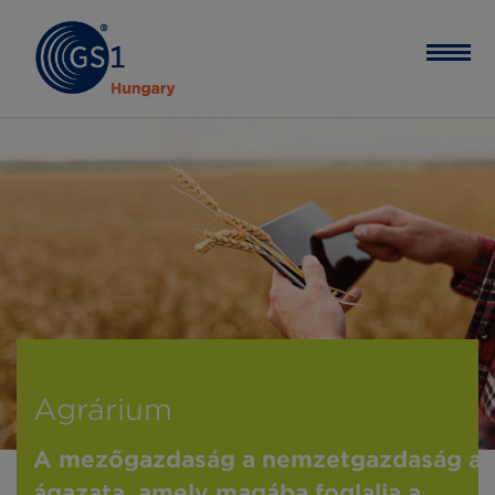
Agrárium
A mezőgazdaság a nemzetgazdaság a
ágazata, amely magába foglalja a