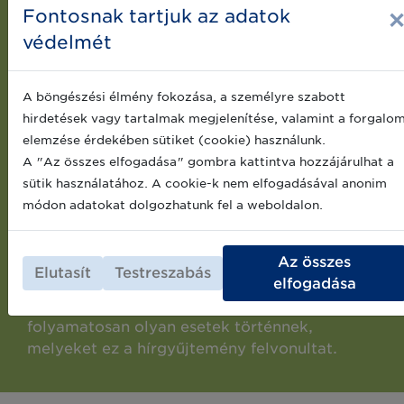
Fontosnak tartjuk az adatok
védelmét
A böngészési élmény fokozása, a személyre szabott
Nézze meg, mit okoz a
hirdetések vagy tartalmak megjelenítése, valamint a forgalo
elemzése érdekében sütiket (cookie) használunk.
nyomon követés hiánya!
A "Az összes elfogadása" gombra kattintva hozzájárulhat a
sütik használatához. A cookie-k nem elfogadásával anonim
módon adatokat dolgozhatunk fel a weboldalon.
Az ellátási láncokban a megfelelő azonosítás
és nyomon követés életbevágó és életeket
Az összes
menthet.
Elutasít
Testreszabás
elfogadása
A nyomon követés hiányából adódóan
folyamatosan olyan esetek történnek,
melyeket ez a hírgyűjtemény felvonultat.