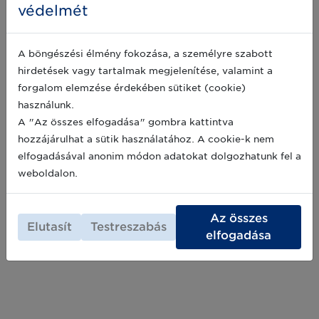
védelmét
GTK: új vállalati partner a naprakész
A böngészési élmény fokozása, a személyre szabott
tudásért
hirdetések vagy tartalmak megjelenítése, valamint a
A termékazonosítási szabványrendszerek
forgalom elemzése érdekében sütiket (cookie)
létrehozásával, működtetésével és oktatásával
használunk.
foglalkozó GS1 Magyarország Nonprofit Zrt.-
A "Az összes elfogadása" gombra kattintva
vel kötött együttműködési megállapodást
szerdán a Debreceni Egyetem
hozzájárulhat a sütik használatához. A cookie-k nem
2025-06-19
Gazdaságtudományi Kara (DE GTK). A cég
elfogadásával anonim módon adatokat dolgozhatunk fel a
nemcsak az oktató-, kutatómunkát segíti a
weboldalon.
jövőben, hanem a tananyag- és a
Archív hírek >>
laborfejlesztésben is szerepet vállal.
Az összes
Elutasít
Testreszabás
elfogadása