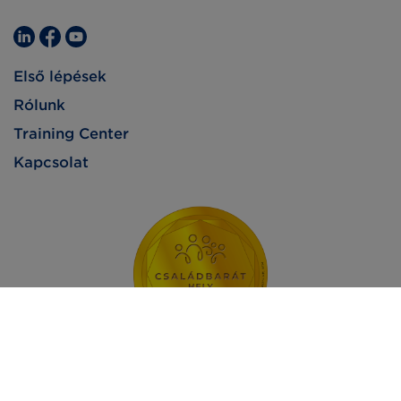
Első lépések
Rólunk
Training Center
Kapcsolat