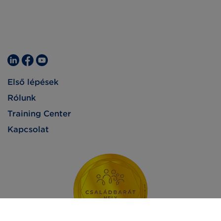
Első lépések
Rólunk
Training Center
Kapcsolat