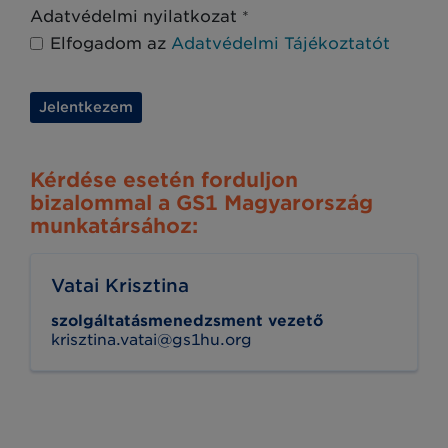
Adatvédelmi nyilatkozat
*
Elfogadom az
Adatvédelmi Tájékoztatót
Jelentkezem
Kérdése esetén forduljon
bizalommal a GS1 Magyarország
munkatársához:
Vatai Krisztina
szolgáltatásmenedzsment vezető
krisztina.vatai@gs1hu.org