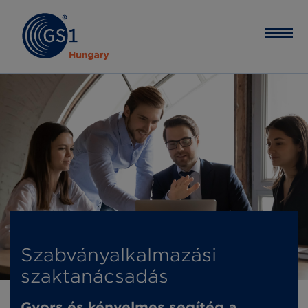
Szabványalkalmazási
szaktanácsadás
Gyors és kényelmes segítég a