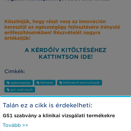
Köszönjük, hogy részt vesz az innováción
keresztül az egészségügy fejlesztésére irányuló
erőfeszítéseinkben! Részvételét nagyra
értékeljük!
A KÉRDŐÍV KITÖLTÉSÉHEZ
KATTINTSON IDE!
Cimkék:
egészségügy
felmérés
feltörekvő technológiák
gs1 szabváyok
Talán ez a cikk is érdekelheti:
GS1 szabvány a klinikai vizsgálati termékekre
Tovább >>